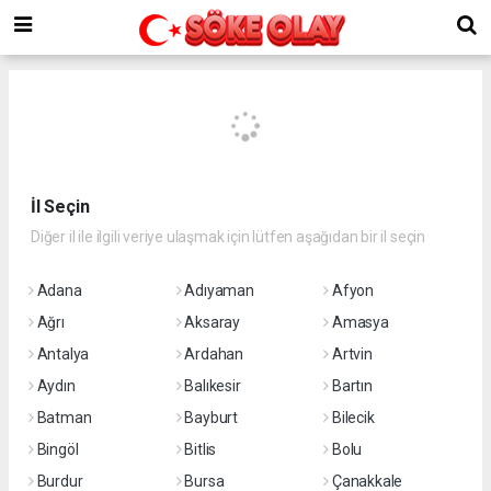
İl Seçin
Diğer il ile ilgili veriye ulaşmak için lütfen aşağıdan bir il seçin
Adana
Adıyaman
Afyon
Ağrı
Aksaray
Amasya
Antalya
Ardahan
Artvin
Aydın
Balıkesir
Bartın
Batman
Bayburt
Bilecik
Bingöl
Bitlis
Bolu
Burdur
Bursa
Çanakkale