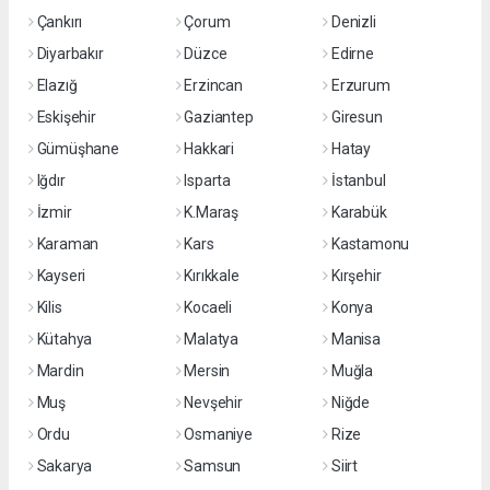
Çankırı
Çorum
Denizli
Diyarbakır
Düzce
Edirne
Elazığ
Erzincan
Erzurum
Eskişehir
Gaziantep
Giresun
Gümüşhane
Hakkari
Hatay
Iğdır
Isparta
İstanbul
İzmir
K.Maraş
Karabük
Karaman
Kars
Kastamonu
Kayseri
Kırıkkale
Kırşehir
Kilis
Kocaeli
Konya
Kütahya
Malatya
Manisa
Mardin
Mersin
Muğla
Muş
Nevşehir
Niğde
Ordu
Osmaniye
Rize
Sakarya
Samsun
Siirt