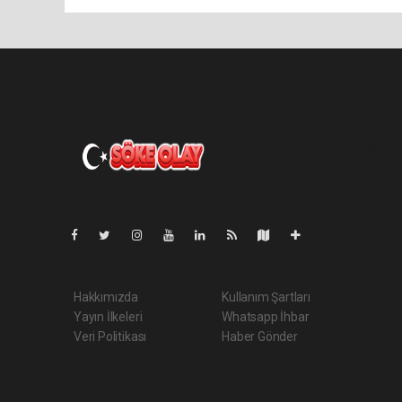
Pro-0.034
Hakkımızda
Kullanım Şartları
Yayın İlkeleri
Whatsapp İhbar
Veri Politikası
Haber Gönder