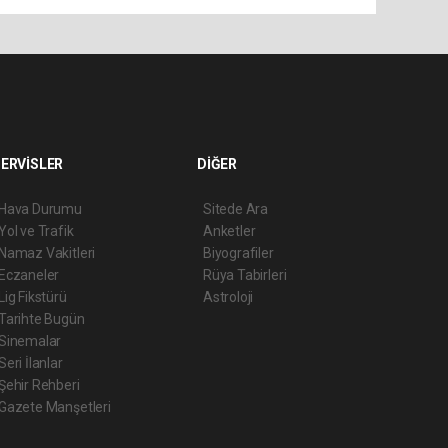
ERVİSLER
DİĞER
Hava Durumu
Sitede Ara
Yol ve Trafik
Anketler
Namaz Vakitleri
Biyografiler
Eczaneler
Rüya Tabirleri
Lig Fikstürü
Astroloji
Tarihte Bugün
Sinemalar
Seri İlanlar
Şehir Rehberi
Gazete Manşetleri