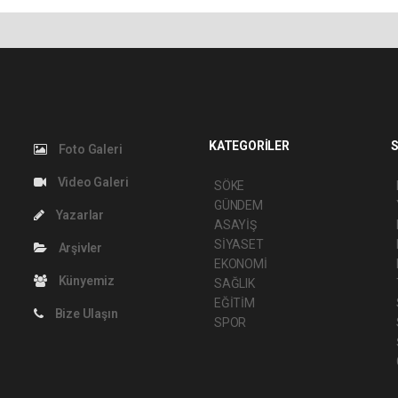
KATEGORİLER
S
Foto Galeri
Video Galeri
SÖKE
GÜNDEM
Yazarlar
ASAYİŞ
SİYASET
Arşivler
EKONOMİ
Künyemiz
SAĞLIK
EĞİTİM
Bize Ulaşın
SPOR