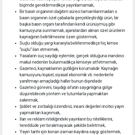
biçimde gerektirmedikçe yayınlamamak,
Bir basın organının dağıtım süreci tamamlanmadan o
basın organının özel çabalarla gerçekleştirdiği ürün, bir
başka basın organı tarafından kendi ürünüymüş gibi
kamuoyuna sunmamak, ajanslardan alınan özel ürünlerin
kaynağının belirtilmesine özen göstermek,
Suçlu olduğu yargı kararıyla belirlenmedikçe hiç kimse
“suçlu” ilan etmemek,
Yasaların suç saydığı eylemler, gerçek olduğuna inandırıcı
makul nedenler bulunmadıkça kimseye atfetmemek,
Gazeteci, kaynaklarının gizliliğini korumalıdır. Kaynağın
kamuoyunu kişisel, siyasal ekonomik vb. nedenlerle
yanıltmayı amaçladığı haller bunun dışındadır.
Gazeteci görevini, taşıdığı sıfatın saygınlığına gölge
düşürebilecek yöntem ve tutumlarla yapmaktan
sakınmak,
Şiddet ve zorbalığı özendirici, insani değerleri incitici yayın
yapmaktan kaçınmak,
İlan ve reklam niteliğindeki yayınların bu niteliklerini,
tereddüde yer bırakmayacak şekilde belirtmek,
Yayın tarihi için konan zaman kaydına saygı göstermek,