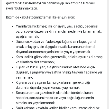
gösteren Basın Konseyi’nin benimseyip ilan ettiği bazı temel
ilkeler bulunmaktadır.
Bizim de kabul ettiğimiz temel ilkeler şunlardır:
Yayınlarda hiç kimse; ırkı, cinsiyeti, yaşı, sağlığı, bedensel
özrü, sosyal düzeyi ve dini inançları nedeniyle kınamamak,
aşağılamamak,
Düşünce, vicdan ve ifade özgürlüğünü sınırlayıcı; genel
ahlak anlayışını, din duygularını, aile kurumunun temel
dayanaklarını sarsıcı yada incitici yayın yapmamak,
Kamusal bir görev olan gazetecilik, ahlaka aykırı özel amaç
ve çıkarlara alet etmemek,
Kişileri ve kuruluşları, eleştiri sınırlarının ötesinde küçük
düşüren, aşağılayan veya iftira niteliği taşıyan ifadelere yer
vermemek,
Kişilerin özel yaşamı, kamu çıkarlarının gerektirdiği
durumlar dışında, yayın konusu yapmamak,
Soruşturulması gazetecilik olanakları içinde bulunan
haberler, soruşturulmaksızın veya doğruluğuna emin
olmaksızın yayınlamamak,
Saklı kalması kaydıyla verilen bilgiler, kamu yararı ciddi bir