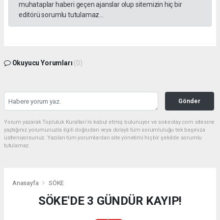
muhataplar haberi geçen ajanslar olup sitemizin hiç bir
editörü sorumlu tutulamaz...
Okuyucu Yorumları
(0)
Gönder
Yorum yazarak Topluluk Kuralları’nı kabul etmiş bulunuyor ve sokeolay.com sitesine
yaptığınız yorumunuzla ilgili doğrudan veya dolaylı tüm sorumluluğu tek başınıza
üstleniyorsunuz. Yazılan tüm yorumlardan site yönetimi hiçbir şekilde sorumlu
tutulamaz.
Anasayfa
SÖKE
SÖKE'DE 3 GÜNDÜR KAYIP!