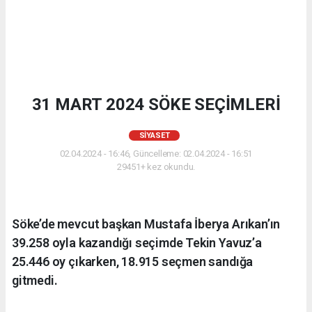
31 MART 2024 SÖKE SEÇİMLERİ
SİYASET
02.04.2024 - 16:46, Güncelleme: 02.04.2024 - 16:51
29451+ kez okundu.
Söke’de mevcut başkan Mustafa İberya Arıkan’ın
39.258 oyla kazandığı seçimde Tekin Yavuz’a
25.446 oy çıkarken, 18.915 seçmen sandığa
gitmedi.