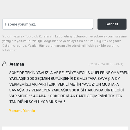
Gönder
Yorum yazarak Topluluk Kuralları’nı kabul etmiş bulunuyor ve sokeolay.com sitesine
yaptığınız yorumunuzla ilgili doğrudan veya dolaylı tüm sorumluluğu tek başınıza
üstleniyorsunuz. Yazılan tüm yorumlardan site yönetimi hiçbir şekilde sorumlu
tutulamaz.
Ataman
(02.04.2024 18:58 - #371)
SÖKE DE TEKİN YAVUZ’ A VE BELEDİYE MECLİS ÜUELERİNE OY VEREN
YAKLAŞIK 300 SEÇMEN BÜYÜKŞEHİR DE MUSTAFA SAVAŞ’ A OY
VERMEMİŞ..! AK PARTİ ESKİ VEKİLİ METİN YAVUZ’ UN MUSTAFA
SAVAŞ’A OY VERMEYEN YAKLAŞIK 300 KİŞİ HAKKINDA BİR BİLGİSİ
VAR MIDIR..!? ACABA…! SÖKE DE Kİ AK PARTİ SEÇMENİNİ TEK TEK
TANIDIĞINI SÖYLÜYOR MUŞ YA..!
Yorumu Yanıtla