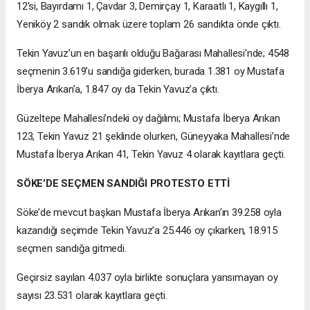
12’si, Bayırdamı 1, Çavdar 3, Demirçay 1, Karaatlı 1, Kaygıllı 1,
Yeniköy 2 sandık olmak üzere toplam 26 sandıkta önde çıktı.
Tekin Yavuz’un en başarılı olduğu Bağarası Mahallesi’nde; 4548
seçmenin 3.619’u sandığa giderken, burada 1.381 oy Mustafa
İberya Arıkan’a, 1.847 oy da Tekin Yavuz’a çıktı.
Güzeltepe Mahallesi’ndeki oy dağılımı; Mustafa İberya Arıkan
123, Tekin Yavuz 21 şeklinde olurken, Güneyyaka Mahallesi’nde
Mustafa İberya Arıkan 41, Tekin Yavuz 4 olarak kayıtlara geçti.
SÖKE’DE SEÇMEN SANDIĞI PROTESTO ETTİ
Söke’de mevcut başkan Mustafa İberya Arıkan’ın 39.258 oyla
kazandığı seçimde Tekin Yavuz’a 25.446 oy çıkarken, 18.915
seçmen sandığa gitmedi.
Geçirsiz sayılan 4.037 oyla birlikte sonuçlara yansımayan oy
sayısı 23.531 olarak kayıtlara geçti.