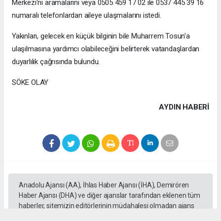
Merkezi'ni aramalarını veya 0505 459 17 02 ile 0537 445 39 16
numaralı telefonlardan aileye ulaşmalarını istedi.
Yakınları, gelecek en küçük bilginin bile Muharrem Tosun'a
ulaşılmasına yardımcı olabileceğini belirterek vatandaşlardan
duyarlılık çağrısında bulundu.
SÖKE OLAY
AYDIN HABERİ
Anadolu Ajansı (AA), İhlas Haber Ajansı (İHA), Demirören
Haber Ajansı (DHA) ve diğer ajanslar tarafından eklenen tüm
haberler, sitemizin editörlerinin müdahalesi olmadan ajans
kanallarından çekilmektedir. Bu haberlerde yer alan hukuki