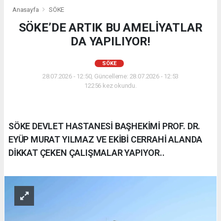
Anasayfa
SÖKE
SÖKE’DE ARTIK BU AMELİYATLAR
DA YAPILIYOR!
SÖKE
28.07.2026 - 12:50, Güncelleme: 28.07.2026 - 12:53
12256 kez okundu.
SÖKE DEVLET HASTANESİ BAŞHEKİMİ PROF. DR.
EYÜP MURAT YILMAZ VE EKİBİ CERRAHİ ALANDA
DİKKAT ÇEKEN ÇALIŞMALAR YAPIYOR..