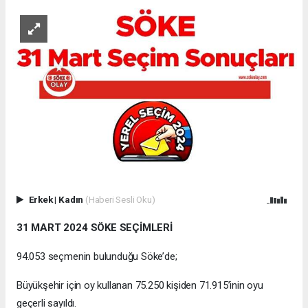
Erkek
|
Kadın
(Haberi Sesli Oku)
31 MART 2024 SÖKE SEÇİMLERİ
94.053 seçmenin bulunduğu Söke’de;
Büyükşehir için oy kullanan 75.250 kişiden 71.915’inin oyu
geçerli sayıldı.