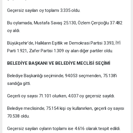
Geçersiz sayılan oy toplamı 3.335 oldu.
Bu oylamada, Mustafa Savaş 25.130, Özlem Çerçioğlu 37.482
oy aldı.
Büyükşehir’de, Halkların Eşitlik ve Demokrasi Partisi 3.393, İYİ
Parti 1.921, Zafer Partisi 1.309 oy alan diğer partiler oldu.
BELEDİYE BAŞKANI VE BELEDİYE MECLİSİ SEÇİMİ
Belediye Başkanlığı seçiminde; 94.053 seçmenden, 75.138’i
sandığa gitti.
Geçerli oy sayısı 71.101 olurken, 4.037 oy geçersiz sayıldı.
Belediye meclisinde; 75.154 kişi oy kullanırken, geçerli oy sayısı
70.538 oldu.
Geçersiz sayılan oyların toplamı ise 4.616 olarak tespit edildi.