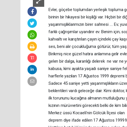
Evler, göçebe toplumdan yerleşik topluma geç
birinin bir hikayesi bir kişiliği var. Hiçbiri bi
yaşanmışlıklarımızın birer sahnesi …. Ev; yu
farklı çağrışımlar uyandırır ev. Benim için; 
kahvaltı ve karıştırılan çayın içindeki çay kaşığ
ses, beni alır çocukluğuma götürür, tüm yaşa
Birikmiş nice güzel hatıra anlamına gelir evl
gelen bir dalga, karanlığı delerek ne var ne 
kabusa, kimi ayakta yaşadı saniye saniye fela
harflerle yazılan 17 Ağustos 1999 depremi bir
Sadece 45 saniye yetti yaşanmışlıkların üzer
beklentileri vardı geleceğe dair. Kimi doktor, 
ilk torununu kucağına almanın mutluluğunu y
kızının mürüvvetini görecekti belki de kim b
Merkez üssü Kocaeli'nin Gölcük İlçesi olan
deprem diye ifade edilen 17 Ağustos 1999 M