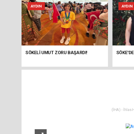
AYDIN
AYDIN
SÖKELİ UMUT ZORU BAŞARDI!
SÖKE'DE
(İHA) - İhlas