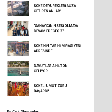
SÖKE'DE YÜREKLERİ AĞZA
GETİREN ANLAR!
"SANAYİCİNİN SESİ OLMAYA
DEVAM EDECEĞİZ"
SÖKE'NİN TARİHİ MİRASI YENİ
ADRESİNDE!
DAVUTLAR’A HİLTON
GELİYOR!
SÖKELİ UMUT ZORU
BAŞARDI!
En Çok Okunanlar