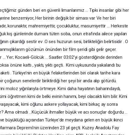
tiğimiz günden beri en güvenli limanlarımız … Tıpkı insanlar gibi her
r diğerine benzemiyor, Her birinin değişik bir siması var Ve her biri
vadır, korunaktır, mahremiyettir, çocukluktur, masumiyettir … Herkeste
soğuk kış günlerinde dumanı tüten soba, onun etrafında ailece yapılan
ının çıkardığı sestir ev .O ses huzurun sesi, birlikteliğin belirtisidir . O
nmışlıklarım gözümün önünden bir film şeridi gibi gelir geçer.
er … Yer; Kocaeli-Gölcük … Saatler 03:02’yi gösterdiğinde derinden
yoksa önüne kattı , yaktı, yıktı geçti. Kimi uykusunda yakalandı bu
keti . Türkiye’nin en büyük felaketlerinden biri olarak tarihe kara
 çoğunun senelerdir biriktirdiği her şeyi bir anda alıp götürdü.
ini moloz yığınlarıyla örtmeye. Kimi daha hayatının baharındaydı,
kimi öğretmen kimi de belki evinin hanımı, beyi olacaktı kim bilir. Kimi
aşayacak, kimi oğlunu askere yollayacak, kimi birkaç ay sonra
ilir? Ama olmadı …Küçücük ihmaller büyük ve acı sonuçlar doğurdu ...
 ve büyüklüğü açısından Türkiye'de meydana gelen en büyük ikinci
armara Depremi'nin üzerinden 23 yıl geçti. Kuzey Anadolu Fay