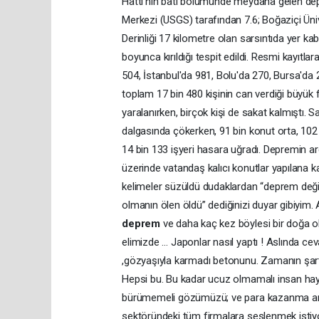
Hattı'nın batı bölümünde meydana gelen dep
Merkezi (USGS) tarafından 7.6; Boğaziçi Üniv
Derinliği 17 kilometre olan sarsıntıda yer ka
boyunca kırıldığı tespit edildi. Resmi kayıtla
504, İstanbul'da 981, Bolu'da 270, Bursa'da 2
toplam 17 bin 480 kişinin can verdiği büyük f
yaralanırken, birçok kişi de sakat kalmıştı. 
dalgasında çökerken, 91 bin konut orta, 102 
14 bin 133 işyeri hasara uğradı. Depremin ard
üzerinde vatandaş kalıcı konutlar yapılana ka
kelimeler süzüldü dudaklardan “deprem değil 
olmanın ölen öldü” dediğinizi duyar gibiyim
deprem
ve daha kaç kez böylesi bir doğa ol
elimizde … Japonlar nasıl yaptı ! Aslında ce
,gözyaşıyla karmadı betonunu. Zamanın şartla
Hepsi bu. Bu kadar ucuz olmamalı insan hay
bürümemeli gözümüzü; ve para kazanma ar
sektöründeki tüm firmalara seslenmek istiy