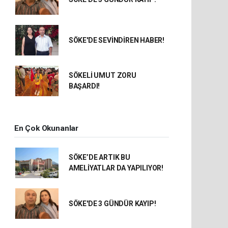
SÖKE'DE SEVİNDİREN HABER!
SÖKELİ UMUT ZORU
BAŞARDI!
En Çok Okunanlar
SÖKE’DE ARTIK BU
AMELİYATLAR DA YAPILIYOR!
SÖKE'DE 3 GÜNDÜR KAYIP!