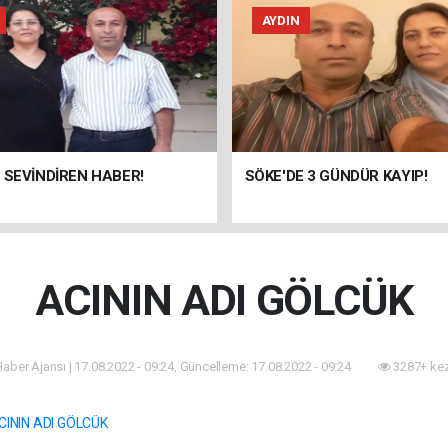
AYDIN
 SEVİNDİREN HABER!
SÖKE'DE 3 GÜNDÜR KAYIP!
ACININ ADI GÖLCÜK
 Haber Ajansı | 17.08.2022 - 09:24, Güncelleme: 17.08.2022 - 09:24
3287+ kez