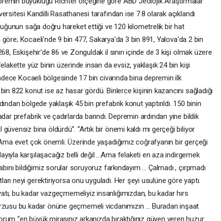
remin büyüklüğü Richter ölçeğine göre ABD Jeolojik Araştırmalar
ersitesi Kandilli Rasathanesi tarafından ise 7.8 olarak açıklandı
buğunun sağa doğru hareket ettiği ve 120 kilometrelik bir hat
ra göre; Kocaeli'nde 9 bin 477, Sakarya'da 3 bin 891, Yalova'da 2 bin
68, Eskişehir'de 86 ve Zonguldak il sınırı içinde de 3 kişi olmak üzere
elakette yüz binin üzerinde insan da evsiz, yaklaşık 24 bin kişi
Sadece Kocaeli bölgesinde 17 bin civarında bina depremin ilk
bin 822 konut ise az hasar gördü. Binlerce kişinin kazancını sağladığı
ından bölgede yaklaşık 45 bin prefabrik konut yaptırıldı. 150 binin
dar prefabrik ve çadırlarda barındı. Depremin ardından yine bildik
güvensiz bina öldürdü”. “Artık bir önemi kaldı mı gerçeği biliyor
. Ama evet çok önemli. Üzerinde yaşadığımız coğrafyanın bir gerçeği
ayıyla karşılaşacağız belli değil …Ama felaketi en aza indirgemek
vabını bildiğimiz sorular soruyoruz farkındayım … Çalmadı , çırpmadı
rı neyi gerektiriyorsa onu uyguladı. Her şeyi usulüne göre yaptı.
atı, bu kadar vazgeçmemeliyiz insanlığımızdan, bu kadar hırs
zusu bu kadar önüne geçmemeli vicdanımızın … Buradan inşaat
orum “en büyük mirasınız arkanızda bıraktığınız güven veren huzur