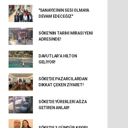
"SANAYİCİNİN SESİ OLMAYA
DEVAM EDECEĞİZ"
SÖKE'NİN TARİHİ MİRASI YENİ
ADRESİNDE!
DAVUTLAR’A HİLTON
GELİYOR!
SÖKE'DE PAZARCILARDAN
DİKKAT ÇEKEN ZİYARET!
SÖKE'DE YÜREKLERİ AĞZA
GETİREN ANLAR!
SÖKE'DE 3 GÜNDÜR KAYIP!