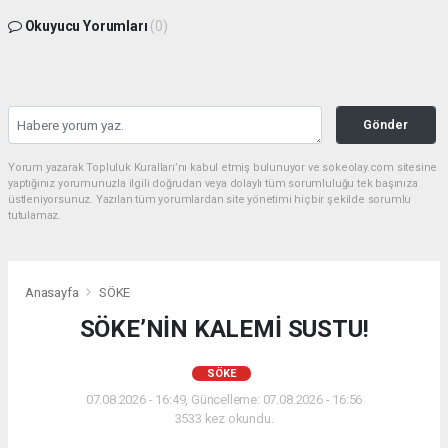
Okuyucu Yorumları
(0)
Gönder
Yorum yazarak Topluluk Kuralları’nı kabul etmiş bulunuyor ve sokeolay.com sitesine
yaptığınız yorumunuzla ilgili doğrudan veya dolaylı tüm sorumluluğu tek başınıza
üstleniyorsunuz. Yazılan tüm yorumlardan site yönetimi hiçbir şekilde sorumlu
tutulamaz.
Anasayfa
SÖKE
SÖKE’NİN KALEMİ SUSTU!
SÖKE
07.08.2026 - 16:49, Güncelleme: 07.08.2026 - 16:56
3533 kez okundu.