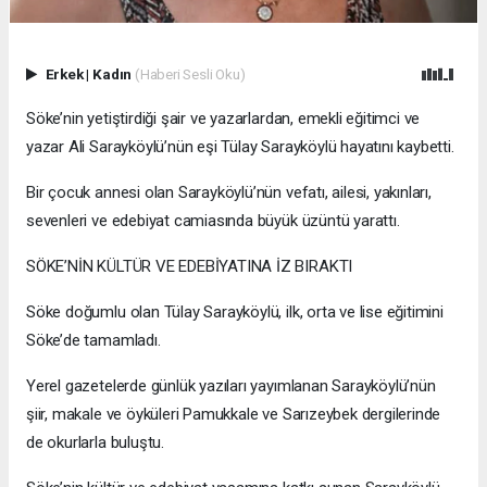
Erkek
|
Kadın
(Haberi Sesli Oku)
Söke’nin yetiştirdiği şair ve yazarlardan, emekli eğitimci ve
yazar Ali Sarayköylü’nün eşi Tülay Sarayköylü hayatını kaybetti.
Bir çocuk annesi olan Sarayköylü’nün vefatı, ailesi, yakınları,
sevenleri ve edebiyat camiasında büyük üzüntü yarattı.
SÖKE’NİN KÜLTÜR VE EDEBİYATINA İZ BIRAKTI
Söke doğumlu olan Tülay Sarayköylü, ilk, orta ve lise eğitimini
Söke’de tamamladı.
Yerel gazetelerde günlük yazıları yayımlanan Sarayköylü’nün
şiir, makale ve öyküleri Pamukkale ve Sarızeybek dergilerinde
de okurlarla buluştu.