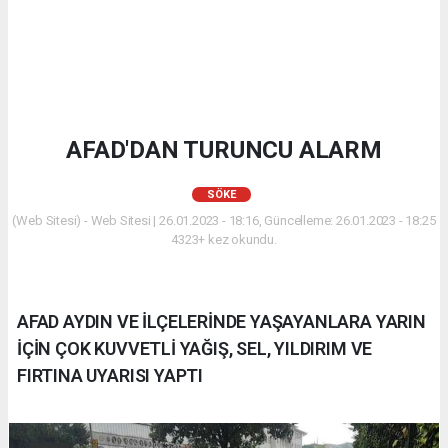
AFAD'DAN TURUNCU ALARM
SÖKE
(Web Sitesi) - Web Sitesi | 26.01.2023 - 18:16, Güncelleme: 26.01.2023 - 18:25
4323+ kez okundu.
AFAD AYDIN VE İLÇELERİNDE YAŞAYANLARA YARIN
İÇİN ÇOK KUVVETLİ YAĞIŞ, SEL, YILDIRIM VE
FIRTINA UYARISI YAPTI