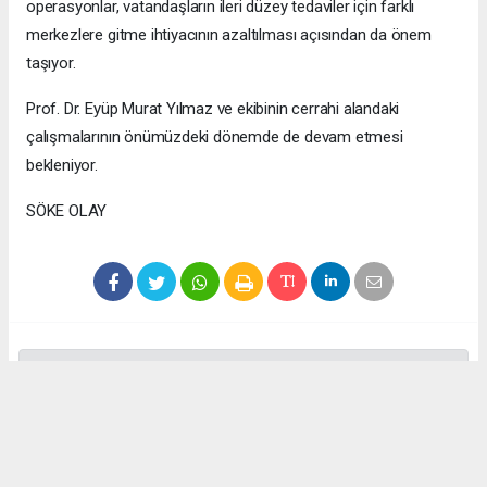
operasyonlar, vatandaşların ileri düzey tedaviler için farklı
merkezlere gitme ihtiyacının azaltılması açısından da önem
taşıyor.
Prof. Dr. Eyüp Murat Yılmaz ve ekibinin cerrahi alandaki
çalışmalarının önümüzdeki dönemde de devam etmesi
bekleniyor.
SÖKE OLAY
Anadolu Ajansı (AA), İhlas Haber Ajansı (İHA), Demirören
Haber Ajansı (DHA) ve diğer ajanslar tarafından eklenen tüm
haberler, sitemizin editörlerinin müdahalesi olmadan ajans
kanallarından çekilmektedir. Bu haberlerde yer alan hukuki
muhataplar haberi geçen ajanslar olup sitemizin hiç bir