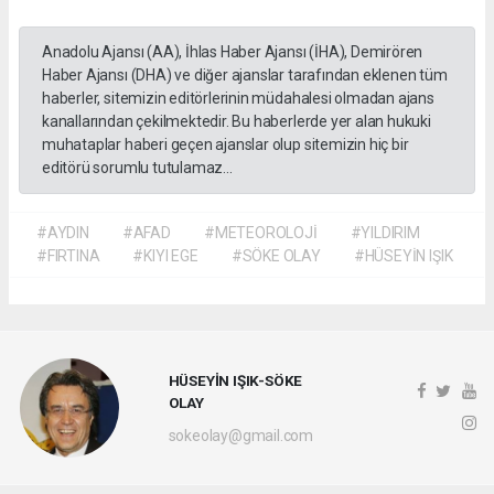
Anadolu Ajansı (AA), İhlas Haber Ajansı (İHA), Demirören
Haber Ajansı (DHA) ve diğer ajanslar tarafından eklenen tüm
haberler, sitemizin editörlerinin müdahalesi olmadan ajans
kanallarından çekilmektedir. Bu haberlerde yer alan hukuki
muhataplar haberi geçen ajanslar olup sitemizin hiç bir
editörü sorumlu tutulamaz...
#AYDIN
#AFAD
#METEOROLOJİ
#YILDIRIM
#FIRTINA
#KIYI EGE
#SÖKE OLAY
#HÜSEYİN IŞIK
HÜSEYİN IŞIK-SÖKE
OLAY
sokeolay@gmail.com