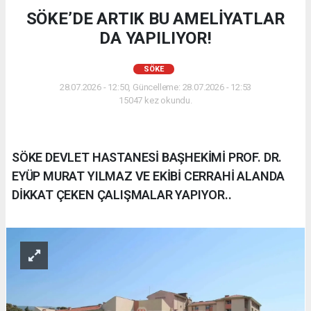
SÖKE’DE ARTIK BU AMELİYATLAR
DA YAPILIYOR!
SÖKE
28.07.2026 - 12:50, Güncelleme: 28.07.2026 - 12:53
15047 kez okundu.
SÖKE DEVLET HASTANESİ BAŞHEKİMİ PROF. DR.
EYÜP MURAT YILMAZ VE EKİBİ CERRAHİ ALANDA
DİKKAT ÇEKEN ÇALIŞMALAR YAPIYOR..