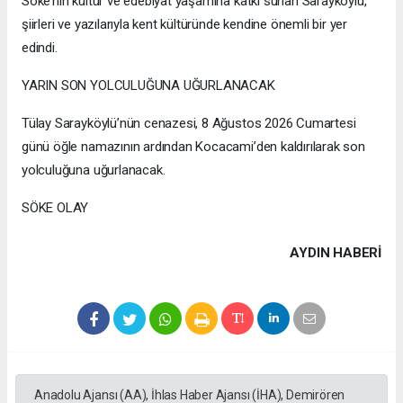
Söke’nin kültür ve edebiyat yaşamına katkı sunan Sarayköylü,
şiirleri ve yazılarıyla kent kültüründe kendine önemli bir yer
edindi.
YARIN SON YOLCULUĞUNA UĞURLANACAK
Tülay Sarayköylü’nün cenazesi, 8 Ağustos 2026 Cumartesi
günü öğle namazının ardından Kocacami’den kaldırılarak son
yolculuğuna uğurlanacak.
SÖKE OLAY
AYDIN HABERİ
Anadolu Ajansı (AA), İhlas Haber Ajansı (İHA), Demirören