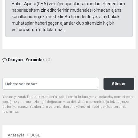
Haber Ajansı (DHA) ve diğer ajanslar tarafından eklenen tüm
haberler, sitemizin editörlerinin müdahalesi olmadan ajans
kanallarından çekilmektedir. Bu haberlerde yer alan hukuki
muhataplar haberi geçen ajanslar olup sitemizin hiç bir
editörü sorumlu tutulamaz...
Okuyucu Yorumları
(0)
Gönder
Yorum yazarak Topluluk Kuralları’nı kabul etmiş bulunuyor ve sokeolay.com sitesine
yaptığınız yorumunuzla ilgili doğrudan veya dolaylı tüm sorumluluğu tek başınıza
üstleniyorsunuz. Yazılan tüm yorumlardan site yönetimi hiçbir şekilde sorumlu
tutulamaz.
Anasayfa
SÖKE