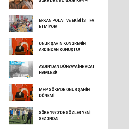
SÖKE'DE 3 GÜNDÜR KAYIP!
ERKAN POLAT VE EKİBİ İSTİFA
ETMİYOR!
ONUR ŞAHİN KONGRENİN
ARDINDAN KONUŞTU!
AYDIN’DAN DÜNYAYA İHRACAT
HAMLESİ!
MHP SÖKE’DE ONUR ŞAHİN
DÖNEMİ!
SÖKE 1970’DE GÖZLER YENİ
SEZONDA!