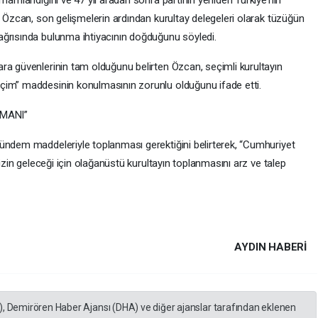
amamlandığını ve 47 yıl aradan sonra partinin yeniden Türkiye’nin
l Özcan, son gelişmelerin ardından kurultay delegeleri olarak tüzüğün
ağrısında bulunma ihtiyacının doğduğunu söyledi.
ra güvenlerinin tam olduğunu belirten Özcan, seçimli kurultayın
çim” maddesinin konulmasının zorunlu olduğunu ifade etti.
AMANI”
ündem maddeleriyle toplanması gerektiğini belirterek, “Cumhuriyet
mizin geleceği için olağanüstü kurultayın toplanmasını arz ve talep
AYDIN HABERİ
), Demirören Haber Ajansı (DHA) ve diğer ajanslar tarafından eklenen