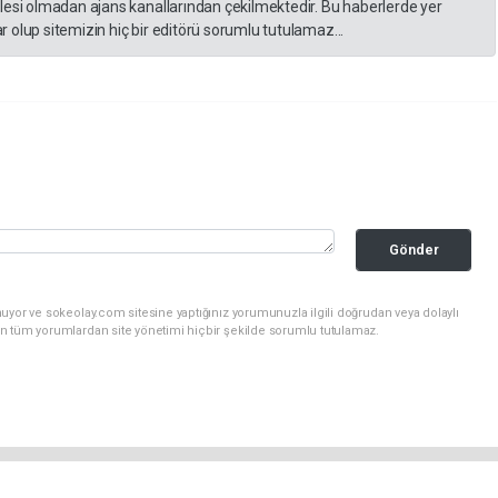
lesi olmadan ajans kanallarından çekilmektedir. Bu haberlerde yer
 olup sitemizin hiç bir editörü sorumlu tutulamaz...
Gönder
uyor ve sokeolay.com sitesine yaptığınız yorumunuzla ilgili doğrudan veya dolaylı
n tüm yorumlardan site yönetimi hiçbir şekilde sorumlu tutulamaz.