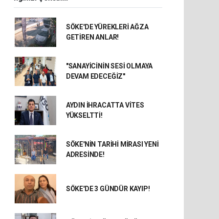
SÖKE'DE YÜREKLERİ AĞZA
GETİREN ANLAR!
"SANAYİCİNİN SESİ OLMAYA
DEVAM EDECEĞİZ"
AYDIN İHRACATTA VİTES
YÜKSELTTİ!
SÖKE'NİN TARİHİ MİRASI YENİ
ADRESİNDE!
SÖKE'DE 3 GÜNDÜR KAYIP!