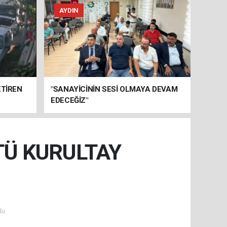
AYDIN
ETİREN
"SANAYİCİNİN SESİ OLMAYA DEVAM
EDECEĞİZ"
TÜ KURULTAY
u.