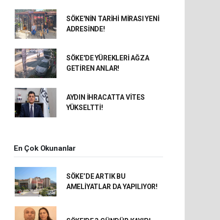
SÖKE'NİN TARİHİ MİRASI YENİ
ADRESİNDE!
SÖKE'DE YÜREKLERİ AĞZA
GETİREN ANLAR!
AYDIN İHRACATTA VİTES
YÜKSELTTİ!
En Çok Okunanlar
SÖKE’DE ARTIK BU
AMELİYATLAR DA YAPILIYOR!