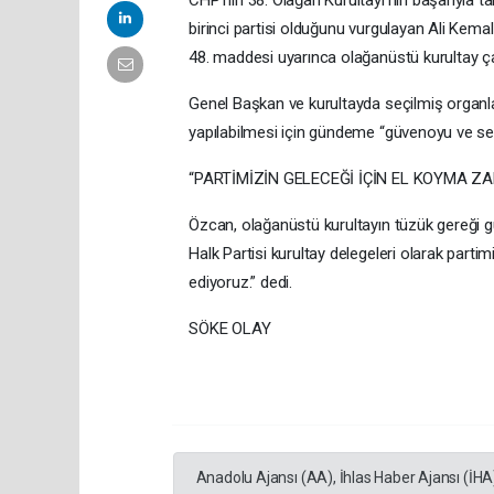
CHP’nin 38. Olağan Kurultayı’nın başarıyla t
birinci partisi olduğunu vurgulayan Ali Kema
48. maddesi uyarınca olağanüstü kurultay ç
Genel Başkan ve kurultayda seçilmiş organla
yapılabilmesi için gündeme “güvenoyu ve se
“PARTİMİZİN GELECEĞİ İÇİN EL KOYMA Z
Özcan, olağanüstü kurultayın tüzük gereği g
Halk Partisi kurultay delegeleri olarak parti
ediyoruz.” dedi.
SÖKE OLAY
Anadolu Ajansı (AA), İhlas Haber Ajansı (İHA