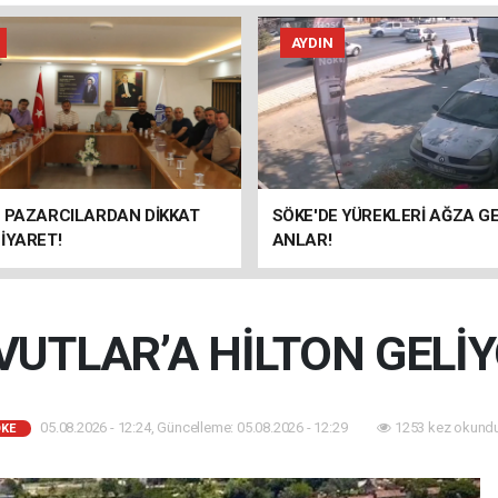
AYDIN
E PAZARCILARDAN DİKKAT
SÖKE'DE YÜREKLERİ AĞZA G
İYARET!
ANLAR!
VUTLAR’A HİLTON GELİY
05.08.2026 - 12:24, Güncelleme: 05.08.2026 - 12:29
1253 kez okundu
KE