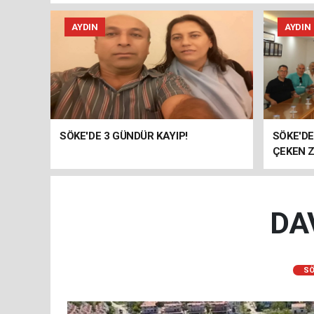
AYDIN
AYDIN
SÖKE'DE 3 GÜNDÜR KAYIP!
SÖKE'D
ÇEKEN Z
DA
SÖ