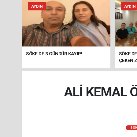
AYDIN
AYDIN
SÖKE'DE 3 GÜNDÜR KAYIP!
SÖKE'D
ÇEKEN Z
ALİ KEMAL 
SÖK