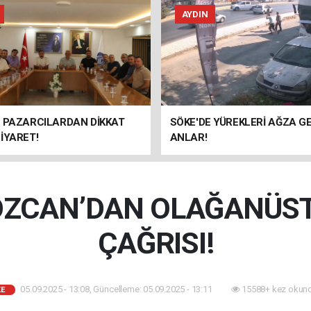
AYDIN
E PAZARCILARDAN DİKKAT
SÖKE'DE YÜREKLERİ AĞZA G
İYARET!
ANLAR!
ÖZCAN’DAN OLAĞANÜS
ÇAĞRISI!
05.09.2025 - 13:08, Güncelleme: 05.09.2025 - 13:11
15588+ kez okund
E