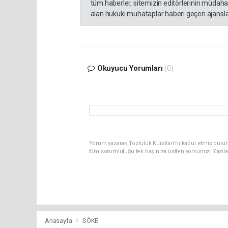
tüm haberler, sitemizin editörlerinin müdaha
alan hukuki muhataplar haberi geçen ajanslar
Okuyucu Yorumları
(0)
Yorum yazarak Topluluk Kuralları’nı kabul etmiş bulun
tüm sorumluluğu tek başınıza üstleniyorsunuz. Yazıla
Anasayfa
SÖKE