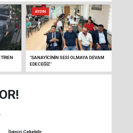
AYDIN
ETİREN
"SANAYİCİNİN SESİ OLMAYA DEVAM
EDECEĞİZ"
OR!
.
İlginizi Çekebilir