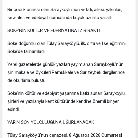
Bir çocuk annesi olan Sarayköylü’nün vefatı, ailesi, yakınları,
sevenleri ve edebiyat camiasında büyük üzüntü yarattı.
SÖKE’NİN KÜLTÜR VE EDEBİYATINA İZ BIRAKTI
Söke doğumlu olan Tülay Sarayköylü, ilk, orta ve lise eğitimini
Söke’de tamamladı.
Yerel gazetelerde günlük yazıları yayımlanan Sarayköylü’nün
şiir, makale ve öyküleri Pamukkale ve Sarızeybek dergilerinde
de okurlarla buluştu.
Söke’nin kültür ve edebiyat yaşamına katkı sunan Sarayköylü,
şiirleri ve yazılarıyla kent kültüründe kendine önemli bir yer
edindi.
YARIN SON YOLCULUĞUNA UĞURLANACAK
Tülay Sarayköylü’nün cenazesi, 8 Ağustos 2026 Cumartesi