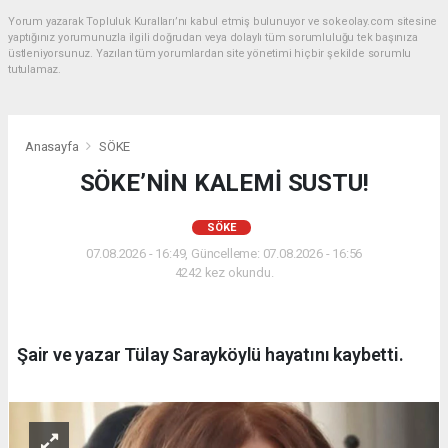
Yorum yazarak Topluluk Kuralları’nı kabul etmiş bulunuyor ve sokeolay.com sitesine
yaptığınız yorumunuzla ilgili doğrudan veya dolaylı tüm sorumluluğu tek başınıza
üstleniyorsunuz. Yazılan tüm yorumlardan site yönetimi hiçbir şekilde sorumlu
tutulamaz.
Anasayfa
SÖKE
SÖKE’NİN KALEMİ SUSTU!
SÖKE
07.08.2026 - 16:49, Güncelleme: 07.08.2026 - 16:56
4242 kez okundu.
Şair ve yazar Tülay Sarayköylü hayatını kaybetti.