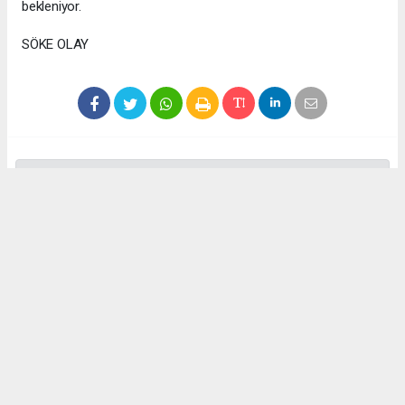
bekleniyor.
SÖKE OLAY
Anadolu Ajansı (AA), İhlas Haber Ajansı (İHA), Demirören
Haber Ajansı (DHA) ve diğer ajanslar tarafından eklenen tüm
haberler, sitemizin editörlerinin müdahalesi olmadan ajans
kanallarından çekilmektedir. Bu haberlerde yer alan hukuki
muhataplar haberi geçen ajanslar olup sitemizin hiç bir
editörü sorumlu tutulamaz...
Okuyucu Yorumları
(0)