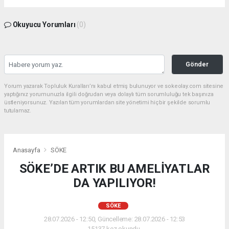
Okuyucu Yorumları
(0)
Gönder
Yorum yazarak Topluluk Kuralları’nı kabul etmiş bulunuyor ve sokeolay.com sitesine
yaptığınız yorumunuzla ilgili doğrudan veya dolaylı tüm sorumluluğu tek başınıza
üstleniyorsunuz. Yazılan tüm yorumlardan site yönetimi hiçbir şekilde sorumlu
tutulamaz.
Anasayfa
SÖKE
SÖKE’DE ARTIK BU AMELİYATLAR
DA YAPILIYOR!
SÖKE
28.07.2026 - 12:50, Güncelleme: 28.07.2026 - 12:53
15137 kez okundu.