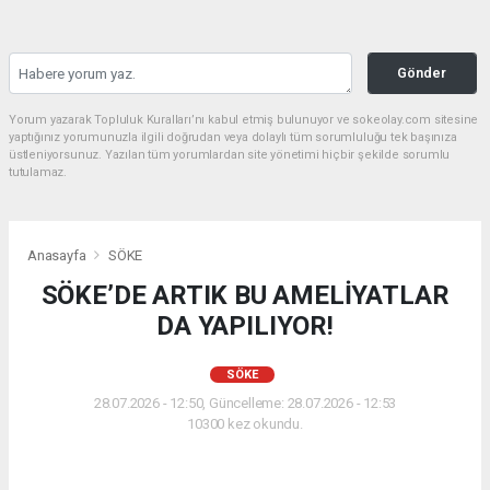
Gönder
Yorum yazarak Topluluk Kuralları’nı kabul etmiş bulunuyor ve sokeolay.com sitesine
yaptığınız yorumunuzla ilgili doğrudan veya dolaylı tüm sorumluluğu tek başınıza
üstleniyorsunuz. Yazılan tüm yorumlardan site yönetimi hiçbir şekilde sorumlu
tutulamaz.
Anasayfa
SÖKE
SÖKE’DE ARTIK BU AMELİYATLAR
DA YAPILIYOR!
SÖKE
28.07.2026 - 12:50, Güncelleme: 28.07.2026 - 12:53
10300 kez okundu.