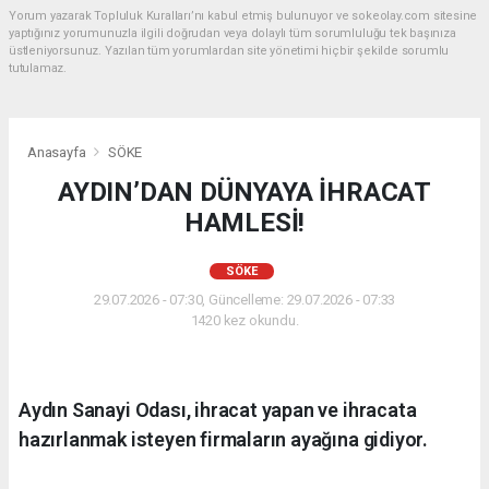
Yorum yazarak Topluluk Kuralları’nı kabul etmiş bulunuyor ve sokeolay.com sitesine
yaptığınız yorumunuzla ilgili doğrudan veya dolaylı tüm sorumluluğu tek başınıza
üstleniyorsunuz. Yazılan tüm yorumlardan site yönetimi hiçbir şekilde sorumlu
tutulamaz.
Anasayfa
SÖKE
AYDIN’DAN DÜNYAYA İHRACAT
HAMLESİ!
SÖKE
29.07.2026 - 07:30, Güncelleme: 29.07.2026 - 07:33
1420 kez okundu.
Aydın Sanayi Odası, ihracat yapan ve ihracata
hazırlanmak isteyen firmaların ayağına gidiyor.