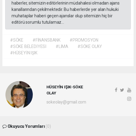
haberler, sitemizin editörlerinin müdahalesi olmadan ajans
kanallarından çekilmektedir. Bu haberlerde yer alan hukuki
muhataplar haberi geçen ajanslar olup sitemizin hiç bir
editörü sorumlu tutulamaz...
#SÖKE
#FİNANSBANK
#PROMOSYON
#SÖKE BELEDİYESİ
#LİMA
#SÖKE OLAY
#HÜSEYİN IŞIK
HÜSEYİN IŞIK-SÖKE
OLAY
sokeolay@gmail.com
Okuyucu Yorumları
(0)