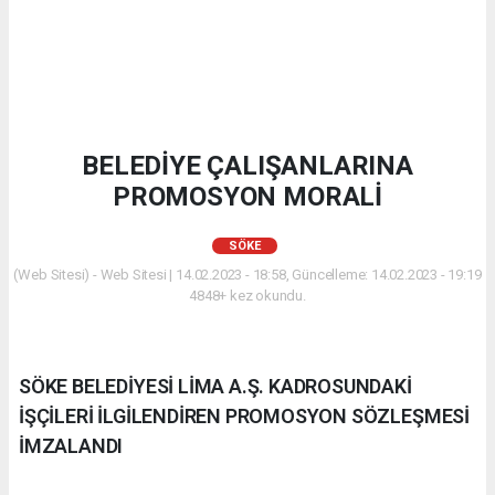
BELEDİYE ÇALIŞANLARINA
PROMOSYON MORALİ
SÖKE
(Web Sitesi) - Web Sitesi | 14.02.2023 - 18:58, Güncelleme: 14.02.2023 - 19:19
4848+ kez okundu.
SÖKE BELEDİYESİ LİMA A.Ş. KADROSUNDAKİ
İŞÇİLERİ İLGİLENDİREN PROMOSYON SÖZLEŞMESİ
İMZALANDI