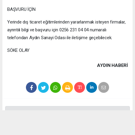
BAŞVURU İÇİN
Yerinde dış ticaret eğitimlerinden yararlanmak isteyen firmalar,
ayrıntılı bilgi ve başvuru için 0256 231 04 04 numaralı
telefondan Aydın Sanayi Odası ile iletişime geçebilecek.
SÖKE OLAY
AYDIN HABERİ
Anadolu Ajansı (AA), İhlas Haber Ajansı (İHA), Demirören
Haber Ajansı (DHA) ve diğer ajanslar tarafından eklenen tüm
haberler, sitemizin editörlerinin müdahalesi olmadan ajans
kanallarından çekilmektedir. Bu haberlerde yer alan hukuki