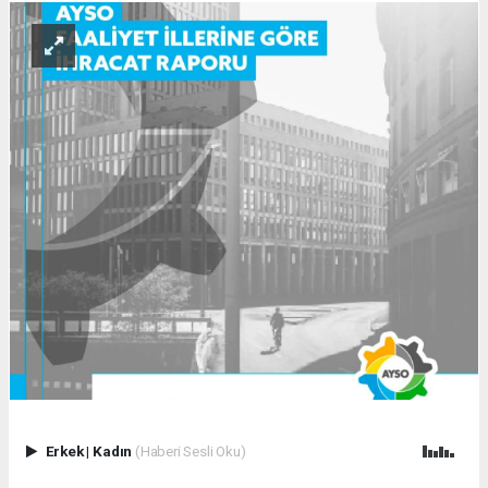
Erkek
|
Kadın
(Haberi Sesli Oku)