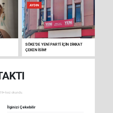
AYDIN
SÖKE’DE YENİ PARTİ İÇİN DİKKAT
ÇEKEN İSİM!
TAKTI
19+ kez okundu.
İlginizi Çekebilir