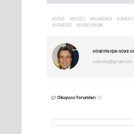
#SÖKE
#ROZET
#KUŞADASI
#ÖMER 
#SEMERCİ
#HÜSEYİN IŞIK
HÜSEYİN IŞIK-SÖKE O
sokeolay@gmail.com
Okuyucu Yorumları
(0)