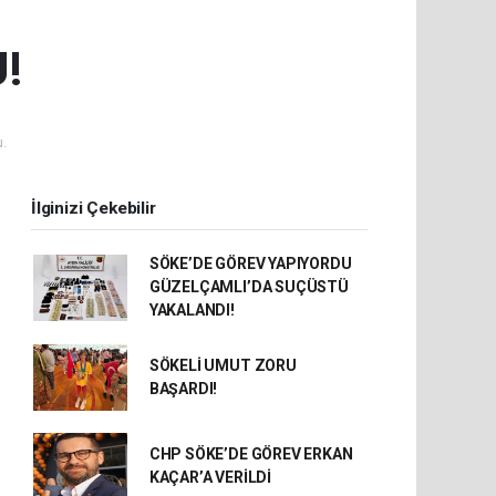
!
.
İlginizi Çekebilir
SÖKE’DE GÖREV YAPIYORDU
GÜZELÇAMLI’DA SUÇÜSTÜ
YAKALANDI!
SÖKELİ UMUT ZORU
BAŞARDI!
CHP SÖKE’DE GÖREV ERKAN
KAÇAR’A VERİLDİ