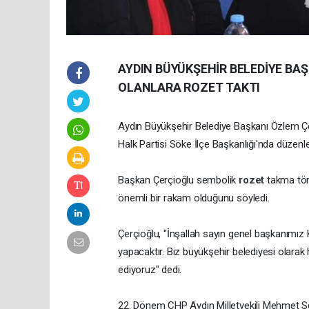
AYDIN BÜYÜKŞEHİR BELEDİYE BA
OLANLARA ROZET TAKTI
Aydın Büyükşehir Belediye Başkanı Özlem Çer
Halk Partisi Söke İlçe Başkanlığı'nda düzen
Başkan Çerçioğlu sembolik
rozet
takma tör
önemli bir rakam olduğunu söyledi.
Çerçioğlu, "İnşallah sayın genel başkanımız
yapacaktır. Biz büyükşehir belediyesi ola
ediyoruz" dedi.
22. Dönem CHP Aydın Milletvekili Mehmet Se