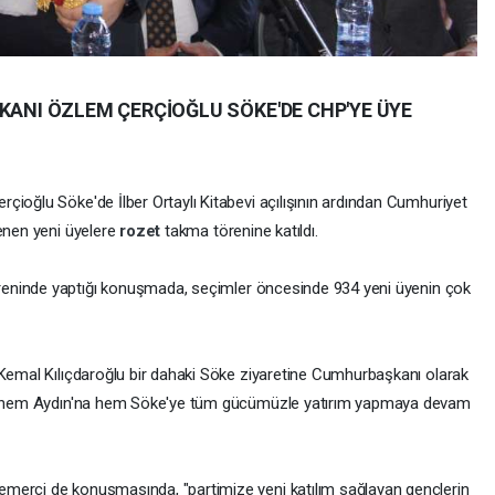
ŞKANI ÖZLEM ÇERÇİOĞLU SÖKE'DE CHP'YE ÜYE
çioğlu Söke'de İlber Ortaylı Kitabevi açılışının ardından Cumhuriyet
lenen yeni üyelere
rozet
takma törenine katıldı.
eninde yaptığı konuşmada, seçimler öncesinde 934 yeni üyenin çok
 Kemal Kılıçdaroğlu bir dahaki Söke ziyaretine Cumhurbaşkanı olarak
rak hem Aydın'na hem Söke'ye tüm gücümüzle yatırım yapmaya devam
merci de konuşmasında, "partimize yeni katılım sağlayan gençlerin