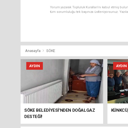
Yorum yazarak Topluluk Kuralları’nı kabul etmiş bulun
tüm sorumluluğu tek başınıza üstleniyorsunuz. Yazıla
Anasayfa
SÖKE
AYDIN
AYDIN
SÖKE BELEDİYESİ’NDEN DOĞALGAZ
KÜNKCÜ,
DESTEĞİ!