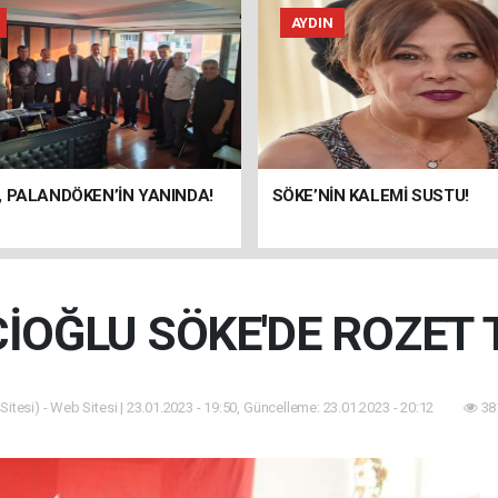
AYDIN
 PALANDÖKEN’İN YANINDA!
SÖKE’NİN KALEMİ SUSTU!
İOĞLU SÖKE'DE ROZET 
itesi) - Web Sitesi | 23.01.2023 - 19:50, Güncelleme: 23.01.2023 - 20:12
38