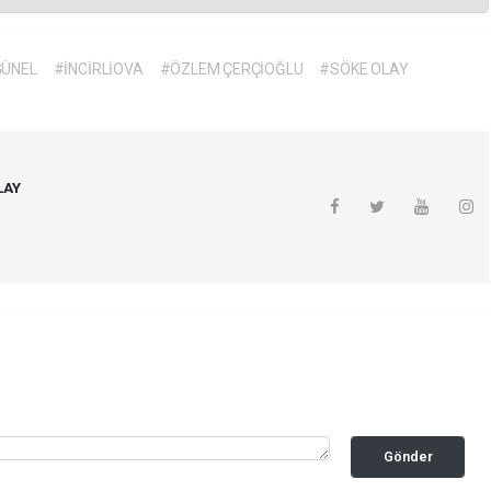
GÜNEL
#İNCİRLİOVA
#ÖZLEM ÇERÇİOĞLU
#SÖKE OLAY
LAY
Gönder