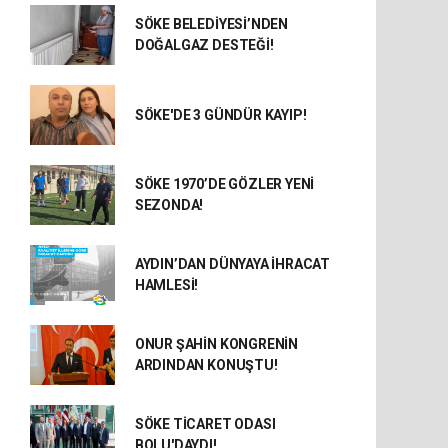
SÖKE BELEDİYESİ’NDEN
DOĞALGAZ DESTEĞİ!
SÖKE'DE 3 GÜNDÜR KAYIP!
SÖKE 1970’DE GÖZLER YENİ
SEZONDA!
AYDIN’DAN DÜNYAYA İHRACAT
HAMLESİ!
ONUR ŞAHİN KONGRENİN
ARDINDAN KONUŞTU!
SÖKE TİCARET ODASI
BOLU'DAYDI!