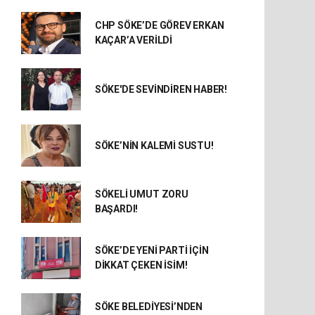
CHP SÖKE’DE GÖREV ERKAN
KAÇAR’A VERİLDİ
SÖKE'DE SEVİNDİREN HABER!
SÖKE’NİN KALEMİ SUSTU!
SÖKELİ UMUT ZORU
BAŞARDI!
SÖKE’DE YENİ PARTİ İÇİN
DİKKAT ÇEKEN İSİM!
SÖKE BELEDİYESİ’NDEN