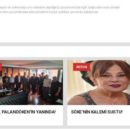
uyor ve sokeolay.com sitesine yaptığınız yorumunuzla ilgili doğrudan veya dolaylı
n tüm yorumlardan site yönetimi hiçbir şekilde sorumlu tutulamaz.
AYDIN
 PALANDÖKEN’İN YANINDA!
SÖKE’NİN KALEMİ SUSTU!