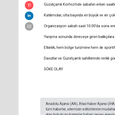
Güzelçamlı Körfezi’nde sabahın erken saatl
Katılımcılar, olta başında en büyük ve en çok
Organizasyon sabah saat 10.00’da sona er
Yarışma sonunda dereceye giren balıkçılara çe
Etkinlik, hem bölge turizmine hem de sportif 
Davutlar ve Güzelçamlı sahillerinde renkli gö
SÖKE OLAY
Anadolu Ajansı (AA), İhlas Haber Ajansı (İHA
tüm haberler, sitemizin editörlerinin müdaha
alan hukuki muhataplar haberi geçen ajanslar