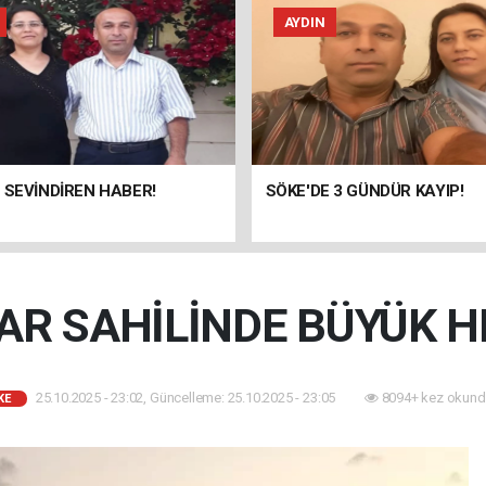
AYDIN
 SEVİNDİREN HABER!
SÖKE'DE 3 GÜNDÜR KAYIP!
AR SAHİLİNDE BÜYÜK H
25.10.2025 - 23:02, Güncelleme: 25.10.2025 - 23:05
8094+ kez okund
KE