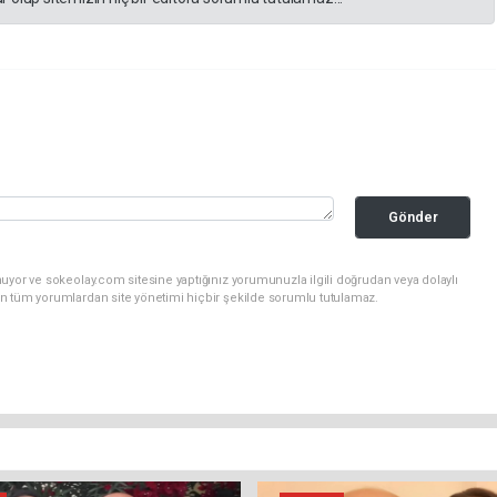
Gönder
uyor ve sokeolay.com sitesine yaptığınız yorumunuzla ilgili doğrudan veya dolaylı
n tüm yorumlardan site yönetimi hiçbir şekilde sorumlu tutulamaz.