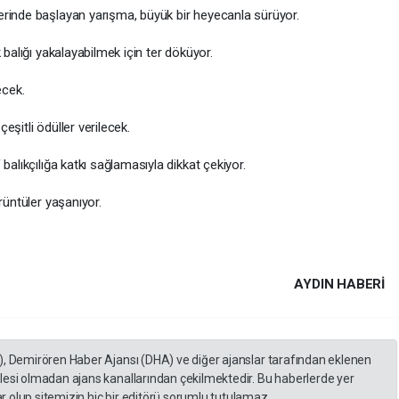
erinde başlayan yarışma, büyük bir heyecanla sürüyor.
 balığı yakalayabilmek için ter döküyor.
ecek.
şitli ödüller verilecek.
balıkçılığa katkı sağlamasıyla dikkat çekiyor.
rüntüler yaşanıyor.
AYDIN HABERİ
), Demirören Haber Ajansı (DHA) ve diğer ajanslar tarafından eklenen
lesi olmadan ajans kanallarından çekilmektedir. Bu haberlerde yer
 olup sitemizin hiç bir editörü sorumlu tutulamaz...