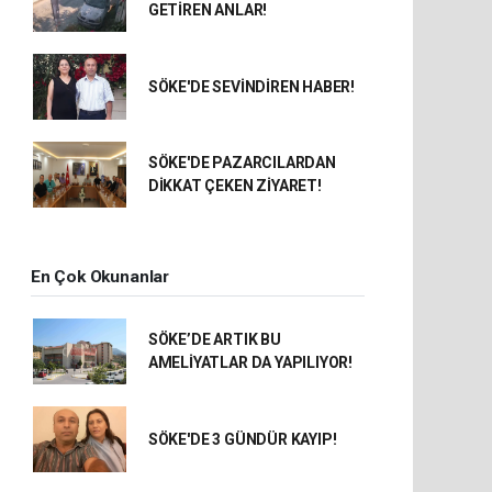
GETİREN ANLAR!
SÖKE'DE SEVİNDİREN HABER!
SÖKE'DE PAZARCILARDAN
DİKKAT ÇEKEN ZİYARET!
En Çok Okunanlar
SÖKE’DE ARTIK BU
AMELİYATLAR DA YAPILIYOR!
SÖKE'DE 3 GÜNDÜR KAYIP!