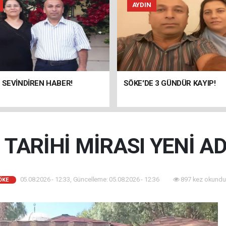
AYDIN
 SEVİNDİREN HABER!
SÖKE'DE 3 GÜNDÜR KAYIP!
 TARİHİ MİRASI YENİ A
05.08.2026 - 12:33, Güncelleme: 05.08.2026 - 12:36
897 kez okundu
ÖKE