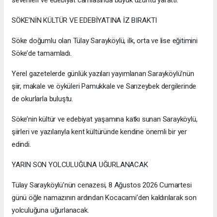
sevenleri ve edebiyat camiasında büyük üzüntü yarattı.
SÖKE’NİN KÜLTÜR VE EDEBİYATINA İZ BIRAKTI
Söke doğumlu olan Tülay Sarayköylü, ilk, orta ve lise eğitimini
Söke’de tamamladı.
Yerel gazetelerde günlük yazıları yayımlanan Sarayköylü’nün
şiir, makale ve öyküleri Pamukkale ve Sarızeybek dergilerinde
de okurlarla buluştu.
Söke’nin kültür ve edebiyat yaşamına katkı sunan Sarayköylü,
şiirleri ve yazılarıyla kent kültüründe kendine önemli bir yer
edindi.
YARIN SON YOLCULUĞUNA UĞURLANACAK
Tülay Sarayköylü’nün cenazesi, 8 Ağustos 2026 Cumartesi
günü öğle namazının ardından Kocacami’den kaldırılarak son
yolculuğuna uğurlanacak.