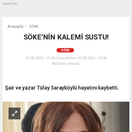
tutulamaz.
Anasayfa
SÖKE
SÖKE’NİN KALEMİ SUSTU!
SÖKE
07.08.2026 - 16:49, Güncelleme: 07.08.2026 - 16:56
3603 kez okundu.
Şair ve yazar Tülay Sarayköylü hayatını kaybetti.