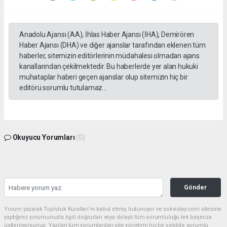
Anadolu Ajansı (AA), İhlas Haber Ajansı (İHA), Demirören
Haber Ajansı (DHA) ve diğer ajanslar tarafından eklenen tüm
haberler, sitemizin editörlerinin müdahalesi olmadan ajans
kanallarından çekilmektedir. Bu haberlerde yer alan hukuki
muhataplar haberi geçen ajanslar olup sitemizin hiç bir
editörü sorumlu tutulamaz...
Okuyucu Yorumları
(0)
Gönder
Yorum yazarak Topluluk Kuralları’nı kabul etmiş bulunuyor ve sokeolay.com sitesine
yaptığınız yorumunuzla ilgili doğrudan veya dolaylı tüm sorumluluğu tek başınıza
üstleniyorsunuz. Yazılan tüm yorumlardan site yönetimi hiçbir şekilde sorumlu