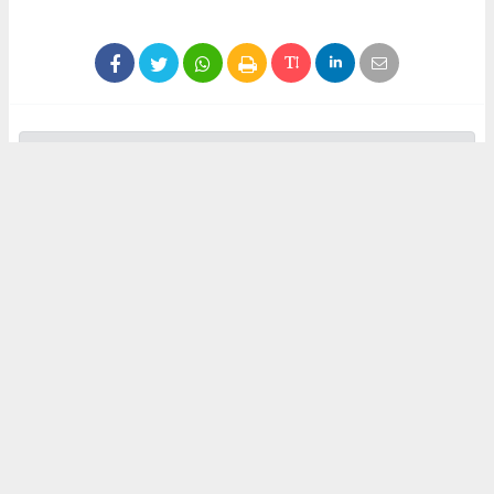
Anadolu Ajansı (AA), İhlas Haber Ajansı (İHA), Demirören
Haber Ajansı (DHA) ve diğer ajanslar tarafından eklenen tüm
haberler, sitemizin editörlerinin müdahalesi olmadan ajans
kanallarından çekilmektedir. Bu haberlerde yer alan hukuki
muhataplar haberi geçen ajanslar olup sitemizin hiç bir
editörü sorumlu tutulamaz...
Okuyucu Yorumları
(0)
Gönder