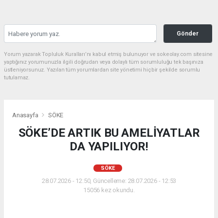
Gönder
Yorum yazarak Topluluk Kuralları’nı kabul etmiş bulunuyor ve sokeolay.com sitesine
yaptığınız yorumunuzla ilgili doğrudan veya dolaylı tüm sorumluluğu tek başınıza
üstleniyorsunuz. Yazılan tüm yorumlardan site yönetimi hiçbir şekilde sorumlu
tutulamaz.
Anasayfa
SÖKE
SÖKE’DE ARTIK BU AMELİYATLAR
DA YAPILIYOR!
SÖKE
28.07.2026 - 12:50, Güncelleme: 28.07.2026 - 12:53
15056 kez okundu.