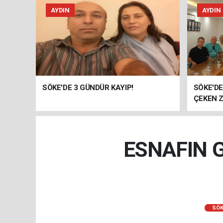
AYDIN
AYDIN
SÖKE'DE 3 GÜNDÜR KAYIP!
SÖKE'D
ÇEKEN Z
ESNAFIN 
SÖK