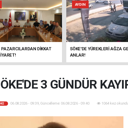
AYDIN
E PAZARCILARDAN DİKKAT
SÖKE'DE YÜREKLERİ AĞZA G
İYARET!
ANLAR!
ÖKE'DE 3 GÜNDÜR KAYI
06.08.2026 - 09:39, Güncelleme: 06.08.2026 - 09:40
1064 kez okundu
KE