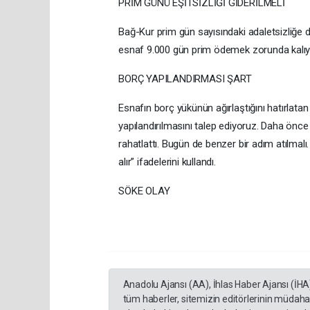
PRİM GÜNÜ EŞİTSİZLİĞİ GİDERİLMELİ
Bağ-Kur prim gün sayısındaki adaletsizliğe 
esnaf 9.000 gün prim ödemek zorunda kalıyor.
BORÇ YAPILANDIRMASI ŞART
Esnafın borç yükünün ağırlaştığını hatırlatan
yapılandırılmasını talep ediyoruz. Daha önc
rahatlattı. Bugün de benzer bir adım atılmal
alır” ifadelerini kullandı.
SÖKE OLAY
Anadolu Ajansı (AA), İhlas Haber Ajansı (İHA
tüm haberler, sitemizin editörlerinin müdaha