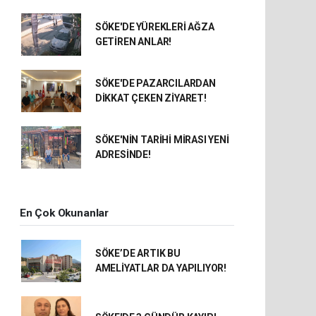
SÖKE'DE YÜREKLERİ AĞZA
GETİREN ANLAR!
SÖKE'DE PAZARCILARDAN
DİKKAT ÇEKEN ZİYARET!
SÖKE'NİN TARİHİ MİRASI YENİ
ADRESİNDE!
En Çok Okunanlar
SÖKE’DE ARTIK BU
AMELİYATLAR DA YAPILIYOR!