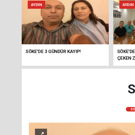
AYDIN
AYDIN
SÖKE'DE 3 GÜNDÜR KAYIP!
SÖKE'D
ÇEKEN Z
S
SÖ