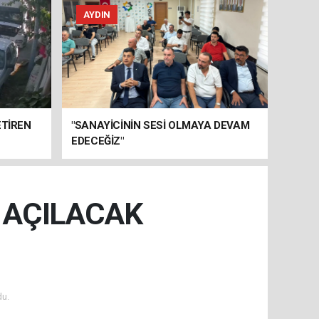
AYDIN
ETİREN
"SANAYİCİNİN SESİ OLMAYA DEVAM
EDECEĞİZ"
 AÇILACAK
u.