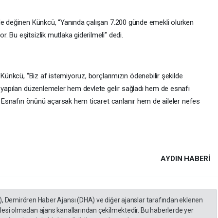
de değinen Künkcü, “Yanında çalışan 7.200 günde emekli olurken
 Bu eşitsizlik mutlaka giderilmeli” dedi.
 Künkcü, “Biz af istemiyoruz, borçlarımızın ödenebilir şekilde
e yapılan düzenlemeler hem devlete gelir sağladı hem de esnafı
ı. Esnafın önünü açarsak hem ticaret canlanır hem de aileler nefes
AYDIN HABERİ
), Demirören Haber Ajansı (DHA) ve diğer ajanslar tarafından eklenen
lesi olmadan ajans kanallarından çekilmektedir. Bu haberlerde yer