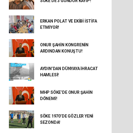
SÖKE'DE 3 GÜNDÜR KAYIP!
ERKAN POLAT VE EKİBİ İSTİFA
ETMİYOR!
ONUR ŞAHİN KONGRENİN
ARDINDAN KONUŞTU!
AYDIN’DAN DÜNYAYA İHRACAT
HAMLESİ!
MHP SÖKE’DE ONUR ŞAHİN
DÖNEMİ!
SÖKE 1970’DE GÖZLER YENİ
SEZONDA!