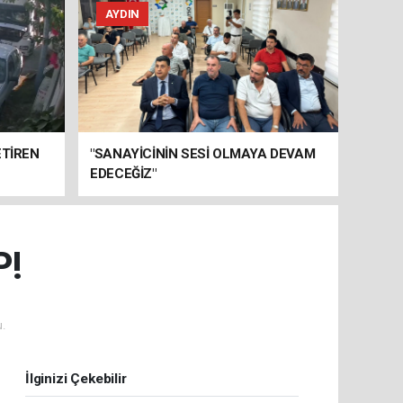
AYDIN
ETİREN
"SANAYİCİNİN SESİ OLMAYA DEVAM
EDECEĞİZ"
P!
.
İlginizi Çekebilir