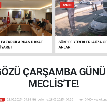
AYDIN
E PAZARCILARDAN DİKKAT
SÖKE'DE YÜREKLERİ AĞZA G
İYARET!
ANLAR!
GÖZÜ ÇARŞAMBA GÜNÜ
MECLİS’TE!
28.09.2025 - 09:24, Güncelleme: 28.09.2025 - 09:26
10460+ kez okund
E