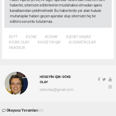
haberler, sitemizin editörlerinin müdahalesi olmadan ajans
kanallarından çekilmektedir. Bu haberlerde yer alan hukuki
muhataplar haberi geçen ajanslar olup sitemizin hiç bir
editörü sorumlu tutulamaz...
#EYT
#SÖKE
#ESNAF
#ŞEREF BAŞAR
#SÖKE OLAY
#HÜSEYİN IŞIK
#LOKANTACILAR
#BAĞKUR
HÜSEYİN IŞIK-SÖKE
OLAY
sokeolay@gmail.com
Okuyucu Yorumları
(0)