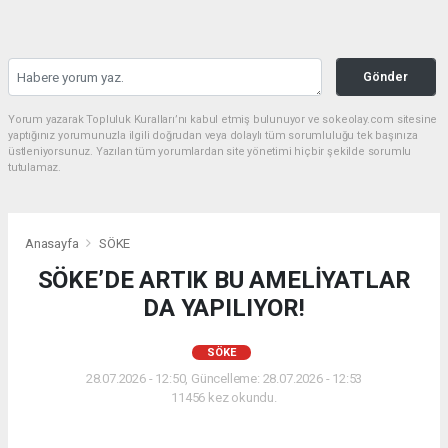
Gönder
Yorum yazarak Topluluk Kuralları’nı kabul etmiş bulunuyor ve sokeolay.com sitesine
yaptığınız yorumunuzla ilgili doğrudan veya dolaylı tüm sorumluluğu tek başınıza
üstleniyorsunuz. Yazılan tüm yorumlardan site yönetimi hiçbir şekilde sorumlu
tutulamaz.
Anasayfa
SÖKE
SÖKE’DE ARTIK BU AMELİYATLAR
DA YAPILIYOR!
SÖKE
28.07.2026 - 12:50, Güncelleme: 28.07.2026 - 12:53
11456 kez okundu.