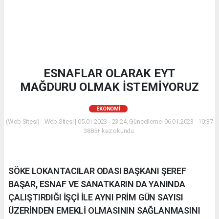
ESNAFLAR OLARAK EYT
MAĞDURU OLMAK İSTEMİYORUZ
EKONOMİ
(Web Sitesi) - Web Sitesi | 05.01.2023 - 23:24, Güncelleme: 06.01.2023 - 10:37
3885+ kez okundu.
SÖKE LOKANTACILAR ODASI BAŞKANI ŞEREF
BAŞAR, ESNAF VE SANATKARIN DA YANINDA
ÇALIŞTIRDIĞI İŞÇİ İLE AYNI PRİM GÜN SAYISI
ÜZERİNDEN EMEKLİ OLMASININ SAĞLANMASINI