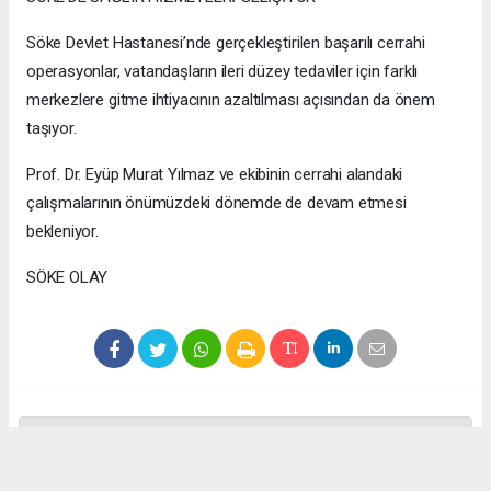
Söke Devlet Hastanesi’nde gerçekleştirilen başarılı cerrahi
operasyonlar, vatandaşların ileri düzey tedaviler için farklı
merkezlere gitme ihtiyacının azaltılması açısından da önem
taşıyor.
Prof. Dr. Eyüp Murat Yılmaz ve ekibinin cerrahi alandaki
çalışmalarının önümüzdeki dönemde de devam etmesi
bekleniyor.
SÖKE OLAY
Anadolu Ajansı (AA), İhlas Haber Ajansı (İHA), Demirören
Haber Ajansı (DHA) ve diğer ajanslar tarafından eklenen tüm
haberler, sitemizin editörlerinin müdahalesi olmadan ajans