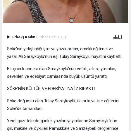
Erkek
|
Kadın
(Haberi Sesli Oku)
Söke’nin yetiştirdiği şair ve yazarlardan, emekli eğitimci ve
yazar Ali Sarayköylü’nün eşi Tülay Sarayköylü hayatını kaybetti.
Bir çocuk annesi olan Sarayköylü’nün vefatı, ailesi, yakınları,
sevenleri ve edebiyat camiasında büyük üzüntü yarattı.
SÖKE’NİN KÜLTÜR VE EDEBİYATINA İZ BIRAKTI
Söke doğumlu olan Tülay Sarayköylü, ilk, orta ve lise eğitimini
Söke’de tamamladı.
Yerel gazetelerde günlük yazıları yayımlanan Sarayköylü’nün
şiir, makale ve öyküleri Pamukkale ve Sarızeybek dergilerinde