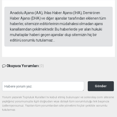
Anadolu Ajansı (AA), İhlas Haber Ajansı (İHA), Demirören
Haber Ajansı (DHA) ve diğer ajanslar tarafından eklenen tüm
haberler, sitemizin editörlerinin müdahalesi olmadan ajans
kanallarından çekilmektedir. Bu haberlerde yer alan hukuki
muhataplar haberi geçen ajanslar olup sitemizin hiç bir
editörü sorumlu tutulamaz...
Okuyucu Yorumları
(0)
Gönder
Yorum yazarak Topluluk Kuralları’nı kabul etmiş bulunuyor ve sokeolay.com sitesine
yaptığınız yorumunuzla ilgili doğrudan veya dolaylı tüm sorumluluğu tek başınıza
üstleniyorsunuz. Yazılan tüm yorumlardan site yönetimi hiçbir şekilde sorumlu
tutulamaz.