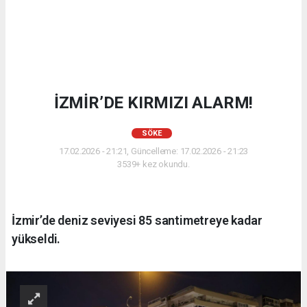
İZMİR’DE KIRMIZI ALARM!
SÖKE
17.02.2026 - 21:21, Güncelleme: 17.02.2026 - 21:23
3539+ kez okundu.
İzmir’de deniz seviyesi 85 santimetreye kadar
yükseldi.