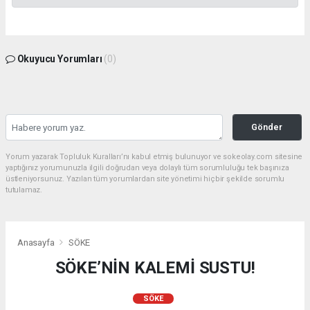
Okuyucu Yorumları
(0)
Gönder
Yorum yazarak Topluluk Kuralları’nı kabul etmiş bulunuyor ve sokeolay.com sitesine
yaptığınız yorumunuzla ilgili doğrudan veya dolaylı tüm sorumluluğu tek başınıza
üstleniyorsunuz. Yazılan tüm yorumlardan site yönetimi hiçbir şekilde sorumlu
tutulamaz.
Anasayfa
SÖKE
SÖKE’NİN KALEMİ SUSTU!
SÖKE