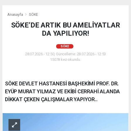
Anasayfa
SÖKE
SÖKE’DE ARTIK BU AMELİYATLAR
DA YAPILIYOR!
SÖKE
28.07.2026 - 12:50, Güncelleme: 28.07.2026 - 12:53
15078 kez okundu.
SÖKE DEVLET HASTANESİ BAŞHEKİMİ PROF. DR.
EYÜP MURAT YILMAZ VE EKİBİ CERRAHİ ALANDA
DİKKAT ÇEKEN ÇALIŞMALAR YAPIYOR..