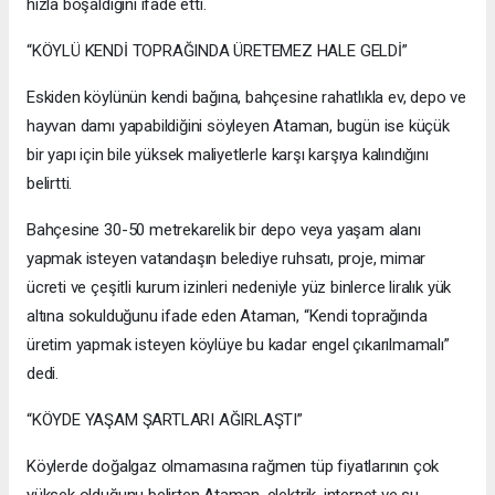
hızla boşaldığını ifade etti.
“KÖYLÜ KENDİ TOPRAĞINDA ÜRETEMEZ HALE GELDİ”
Eskiden köylünün kendi bağına, bahçesine rahatlıkla ev, depo ve
hayvan damı yapabildiğini söyleyen Ataman, bugün ise küçük
bir yapı için bile yüksek maliyetlerle karşı karşıya kalındığını
belirtti.
Bahçesine 30-50 metrekarelik bir depo veya yaşam alanı
yapmak isteyen vatandaşın belediye ruhsatı, proje, mimar
ücreti ve çeşitli kurum izinleri nedeniyle yüz binlerce liralık yük
altına sokulduğunu ifade eden Ataman, “Kendi toprağında
üretim yapmak isteyen köylüye bu kadar engel çıkarılmamalı”
dedi.
“KÖYDE YAŞAM ŞARTLARI AĞIRLAŞTI”
Köylerde doğalgaz olmamasına rağmen tüp fiyatlarının çok
yüksek olduğunu belirten Ataman, elektrik, internet ve su