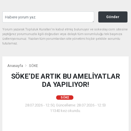
Gönder
Yorum yazarak Topluluk Kuralları’nı kabul etmiş bulunuyor ve sokeolay.com sitesine
yaptığınız yorumunuzla ilgili doğrudan veya dolaylı tüm sorumluluğu tek başınıza
üstleniyorsunuz. Yazılan tüm yorumlardan site yönetimi hiçbir şekilde sorumlu
tutulamaz.
Anasayfa
SÖKE
SÖKE’DE ARTIK BU AMELİYATLAR
DA YAPILIYOR!
SÖKE
28.07.2026 - 12:50, Güncelleme: 28.07.2026 - 12:53
11340 kez okundu.