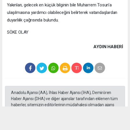
Yakınları, gelecek en küçük bilginin bile Muharrem Tosun'a
ulaşılmasına yardımcı olabileceğini belirterek vatandaşlardan
duyarlılık çağrısında bulundu.
SÖKE OLAY
AYDIN HABERİ
Anadolu Ajansı (AA), İhlas Haber Ajansı (İHA), Demirören
Haber Ajansı (DHA) ve diğer ajanslar tarafından eklenen tüm
haberler, sitemizin editörlerinin müdahalesi olmadan ajans
kanallarından çekilmektedir. Bu haberlerde yer alan hukuki
muhataplar haberi geçen ajanslar olup sitemizin hiç bir
editörü sorumlu tutulamaz...