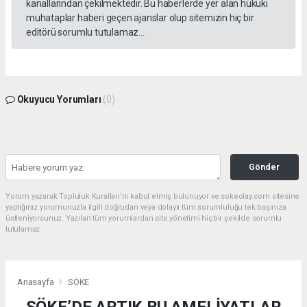
kanallarından çekilmektedir. Bu haberlerde yer alan hukuki
muhataplar haberi geçen ajanslar olup sitemizin hiç bir
editörü sorumlu tutulamaz...
Okuyucu Yorumları
(0)
Gönder
Yorum yazarak Topluluk Kuralları’nı kabul etmiş bulunuyor ve sokeolay.com sitesine
yaptığınız yorumunuzla ilgili doğrudan veya dolaylı tüm sorumluluğu tek başınıza
üstleniyorsunuz. Yazılan tüm yorumlardan site yönetimi hiçbir şekilde sorumlu
tutulamaz.
Anasayfa
SÖKE
SÖKE’DE ARTIK BU AMELİYATLAR