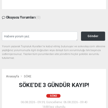
Okuyucu Yorumları
(0)
Gönder
Yorum yazarak Topluluk Kuralları’nı kabul etmiş bulunuyor ve sokeolay.com sitesine
yaptığınız yorumunuzla ilgili doğrudan veya dolaylı tüm sorumluluğu tek başınıza
üstleniyorsunuz. Yazılan tüm yorumlardan site yönetimi hiçbir şekilde sorumlu
tutulamaz.
Anasayfa
SÖKE
SÖKE'DE 3 GÜNDÜR KAYIP!
SÖKE
06.08.2026 - 09:39, Güncelleme: 06.08.2026 - 09:40
1448 kez okundu.