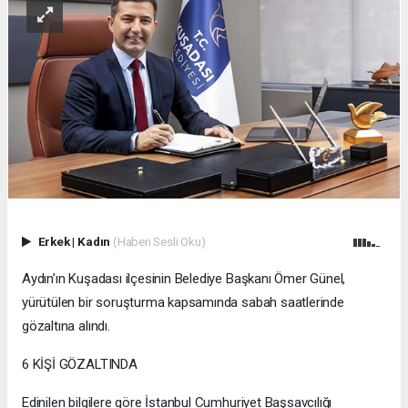
Erkek
|
Kadın
(Haberi Sesli Oku)
Aydın’ın Kuşadası ilçesinin Belediye Başkanı Ömer Günel,
yürütülen bir soruşturma kapsamında sabah saatlerinde
gözaltına alındı.
6 KİŞİ GÖZALTINDA
Edinilen bilgilere göre İstanbul Cumhuriyet Başsavcılığı