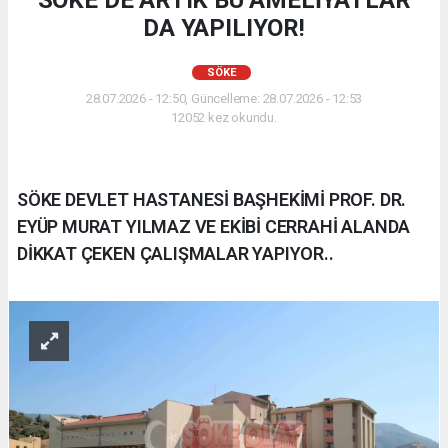
DA YAPILIYOR!
SÖKE
28.07.2026 - 12:50, Güncelleme: 28.07.2026 - 12:53
12052 kez okundu.
SÖKE DEVLET HASTANESİ BAŞHEKİMİ PROF. DR.
EYÜP MURAT YILMAZ VE EKİBİ CERRAHİ ALANDA
DİKKAT ÇEKEN ÇALIŞMALAR YAPIYOR..