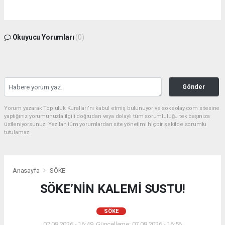
Okuyucu Yorumları
(0)
Gönder
Yorum yazarak Topluluk Kuralları’nı kabul etmiş bulunuyor ve sokeolay.com sitesine
yaptığınız yorumunuzla ilgili doğrudan veya dolaylı tüm sorumluluğu tek başınıza
üstleniyorsunuz. Yazılan tüm yorumlardan site yönetimi hiçbir şekilde sorumlu
tutulamaz.
Anasayfa
SÖKE
SÖKE’NİN KALEMİ SUSTU!
SÖKE
07.08.2026 - 16:49, Güncelleme: 07.08.2026 - 16:56