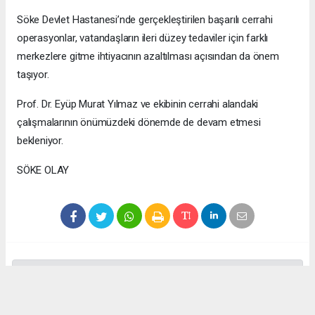
Söke Devlet Hastanesi’nde gerçekleştirilen başarılı cerrahi
operasyonlar, vatandaşların ileri düzey tedaviler için farklı
merkezlere gitme ihtiyacının azaltılması açısından da önem
taşıyor.
Prof. Dr. Eyüp Murat Yılmaz ve ekibinin cerrahi alandaki
çalışmalarının önümüzdeki dönemde de devam etmesi
bekleniyor.
SÖKE OLAY
Anadolu Ajansı (AA), İhlas Haber Ajansı (İHA), Demirören
Haber Ajansı (DHA) ve diğer ajanslar tarafından eklenen tüm
haberler, sitemizin editörlerinin müdahalesi olmadan ajans