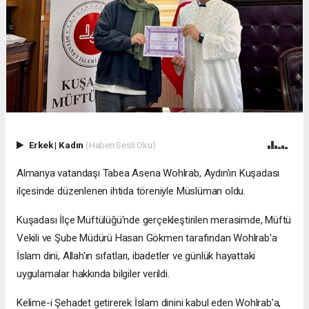
Erkek
|
Kadın
(Haberi Sesli Oku)
Almanya vatandaşı Tabea Asena Wohlrab, Aydın’ın Kuşadası
ilçesinde düzenlenen ihtida töreniyle Müslüman oldu.
Kuşadası İlçe Müftülüğü'nde gerçekleştirilen merasimde, Müftü
Vekili ve Şube Müdürü Hasan Gökmen tarafından Wohlrab'a
İslam dini, Allah'ın sıfatları, ibadetler ve günlük hayattaki
uygulamalar hakkında bilgiler verildi.
Kelime-i Şehadet getirerek İslam dinini kabul eden Wohlrab'a,