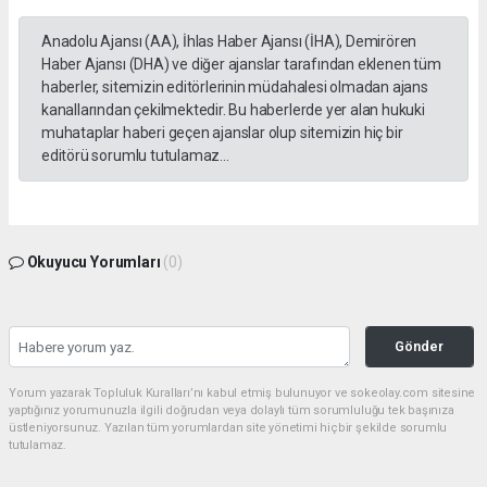
Anadolu Ajansı (AA), İhlas Haber Ajansı (İHA), Demirören
Haber Ajansı (DHA) ve diğer ajanslar tarafından eklenen tüm
haberler, sitemizin editörlerinin müdahalesi olmadan ajans
kanallarından çekilmektedir. Bu haberlerde yer alan hukuki
muhataplar haberi geçen ajanslar olup sitemizin hiç bir
editörü sorumlu tutulamaz...
Okuyucu Yorumları
(0)
Gönder
Yorum yazarak Topluluk Kuralları’nı kabul etmiş bulunuyor ve sokeolay.com sitesine
yaptığınız yorumunuzla ilgili doğrudan veya dolaylı tüm sorumluluğu tek başınıza
üstleniyorsunuz. Yazılan tüm yorumlardan site yönetimi hiçbir şekilde sorumlu
tutulamaz.