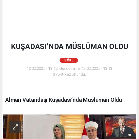
KUŞADASI’NDA MÜSLÜMAN OLDU
SÖKE
12.02.2025 - 13:12, Güncelleme: 12.02.2025 - 13:13
3754+ kez okundu.
Alman Vatandaşı Kuşadası’nda Müslüman Oldu