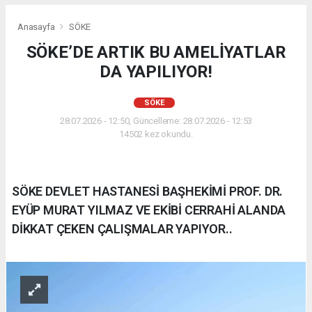
Anasayfa
SÖKE
SÖKE’DE ARTIK BU AMELİYATLAR
DA YAPILIYOR!
SÖKE
28.07.2026 - 12:50, Güncelleme: 28.07.2026 - 12:53
14502 kez okundu.
SÖKE DEVLET HASTANESİ BAŞHEKİMİ PROF. DR.
EYÜP MURAT YILMAZ VE EKİBİ CERRAHİ ALANDA
DİKKAT ÇEKEN ÇALIŞMALAR YAPIYOR..