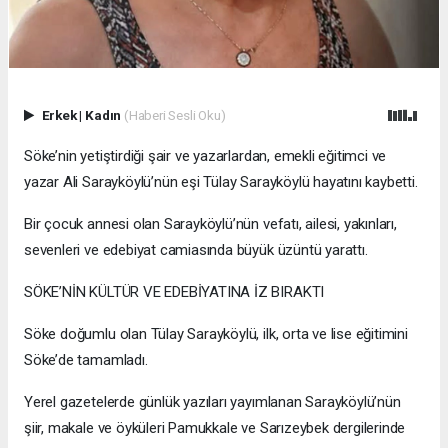
Erkek
|
Kadın
(Haberi Sesli Oku)
Söke’nin yetiştirdiği şair ve yazarlardan, emekli eğitimci ve
yazar Ali Sarayköylü’nün eşi Tülay Sarayköylü hayatını kaybetti.
Bir çocuk annesi olan Sarayköylü’nün vefatı, ailesi, yakınları,
sevenleri ve edebiyat camiasında büyük üzüntü yarattı.
SÖKE’NİN KÜLTÜR VE EDEBİYATINA İZ BIRAKTI
Söke doğumlu olan Tülay Sarayköylü, ilk, orta ve lise eğitimini
Söke’de tamamladı.
Yerel gazetelerde günlük yazıları yayımlanan Sarayköylü’nün
şiir, makale ve öyküleri Pamukkale ve Sarızeybek dergilerinde