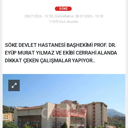
SÖKE
28.07.2026 - 12:50, Güncelleme: 28.07.2026 - 12:53
11472 kez okundu.
SÖKE DEVLET HASTANESİ BAŞHEKİMİ PROF. DR.
EYÜP MURAT YILMAZ VE EKİBİ CERRAHİ ALANDA
DİKKAT ÇEKEN ÇALIŞMALAR YAPIYOR..