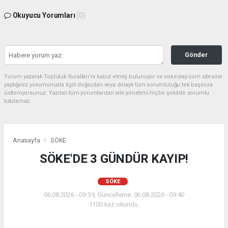
Okuyucu Yorumları
(0)
Gönder
Yorum yazarak Topluluk Kuralları’nı kabul etmiş bulunuyor ve sokeolay.com sitesine
yaptığınız yorumunuzla ilgili doğrudan veya dolaylı tüm sorumluluğu tek başınıza
üstleniyorsunuz. Yazılan tüm yorumlardan site yönetimi hiçbir şekilde sorumlu
tutulamaz.
Anasayfa
SÖKE
SÖKE'DE 3 GÜNDÜR KAYIP!
SÖKE
06.08.2026 - 09:39, Güncelleme: 06.08.2026 - 09:40
1100 kez okundu.