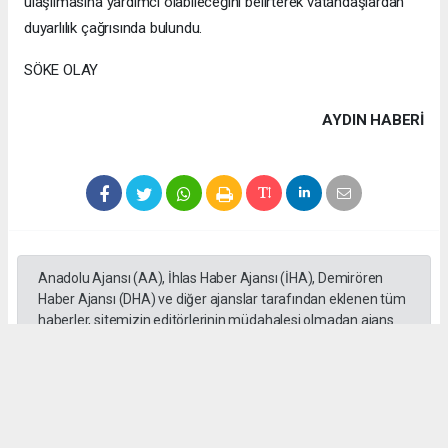
ulaşılmasına yardımcı olabileceğini belirterek vatandaşlardan
duyarlılık çağrısında bulundu.
SÖKE OLAY
AYDIN HABERİ
Anadolu Ajansı (AA), İhlas Haber Ajansı (İHA), Demirören
Haber Ajansı (DHA) ve diğer ajanslar tarafından eklenen tüm
haberler, sitemizin editörlerinin müdahalesi olmadan ajans
kanallarından çekilmektedir. Bu haberlerde yer alan hukuki
muhataplar haberi geçen ajanslar olup sitemizin hiç bir
editörü sorumlu tutulamaz...