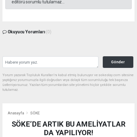
editörü sorumlu tutulamaz...
Okuyucu Yorumları
(0)
Gönder
Yorum yazarak Topluluk Kuralları’nı kabul etmiş bulunuyor ve sokeolay.com sitesine
yaptığınız yorumunuzla ilgili doğrudan veya dolaylı tüm sorumluluğu tek başınıza
üstleniyorsunuz. Yazılan tüm yorumlardan site yönetimi hiçbir şekilde sorumlu
tutulamaz.
Anasayfa
SÖKE
SÖKE’DE ARTIK BU AMELİYATLAR
DA YAPILIYOR!