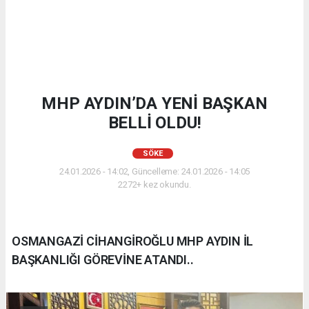
MHP AYDIN’DA YENİ BAŞKAN
BELLİ OLDU!
SÖKE
24.01.2026 - 14:02, Güncelleme: 24.01.2026 - 14:05
2272+ kez okundu.
OSMANGAZİ CİHANGİROĞLU MHP AYDIN İL
BAŞKANLIĞI GÖREVİNE ATANDI..