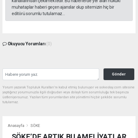
kanallarından çekilmektedir. Bu haberlerde yer alan hukuki
muhataplar haberi geçen ajanslar olup sitemizin hiç bir
editörü sorumlu tutulamaz...
Okuyucu Yorumları
(0)
Gönder
Yorum yazarak Topluluk Kuralları’nı kabul etmiş bulunuyor ve sokeolay.com sitesine
yaptığınız yorumunuzla ilgili doğrudan veya dolaylı tüm sorumluluğu tek başınıza
üstleniyorsunuz. Yazılan tüm yorumlardan site yönetimi hiçbir şekilde sorumlu
tutulamaz.
Anasayfa
SÖKE
SÖKE’DE ARTIK BU AMELİYATLAR