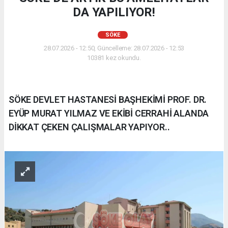
DA YAPILIYOR!
SÖKE
28.07.2026 - 12:50, Güncelleme: 28.07.2026 - 12:53
10381 kez okundu.
SÖKE DEVLET HASTANESİ BAŞHEKİMİ PROF. DR.
EYÜP MURAT YILMAZ VE EKİBİ CERRAHİ ALANDA
DİKKAT ÇEKEN ÇALIŞMALAR YAPIYOR..