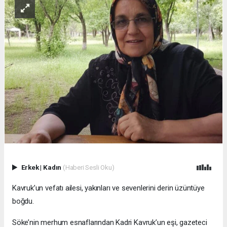
Erkek
|
Kadın
(Haberi Sesli Oku)
Kavruk’un vefatı ailesi, yakınları ve sevenlerini derin üzüntüye
boğdu.
Söke’nin merhum esnaflarından Kadri Kavruk’un eşi, gazeteci