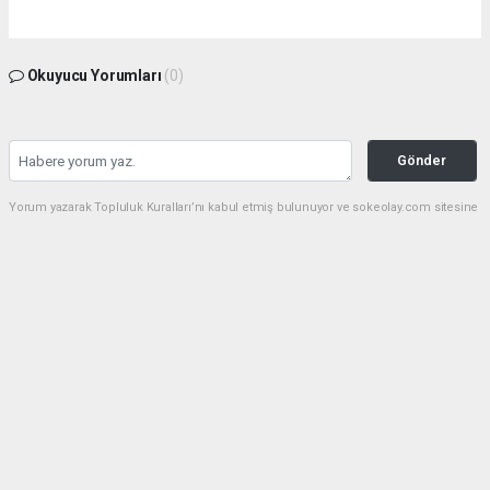
Okuyucu Yorumları
(0)
Gönder
Yorum yazarak Topluluk Kuralları’nı kabul etmiş bulunuyor ve sokeolay.com sitesine
yaptığınız yorumunuzla ilgili doğrudan veya dolaylı tüm sorumluluğu tek başınıza
üstleniyorsunuz. Yazılan tüm yorumlardan site yönetimi hiçbir şekilde sorumlu
tutulamaz.
haber paketi
haber scripti
haber yazılımı
Tüm hakları saklı tutulmaktadır.Copyright 2026©
Haber Yazılımı:
Web Aksiyon ®