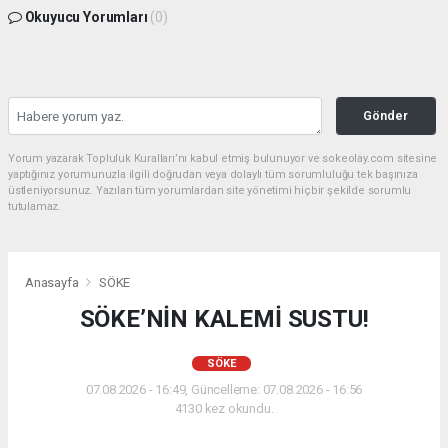
Okuyucu Yorumları
(0)
Gönder
Yorum yazarak Topluluk Kuralları’nı kabul etmiş bulunuyor ve sokeolay.com sitesine
yaptığınız yorumunuzla ilgili doğrudan veya dolaylı tüm sorumluluğu tek başınıza
üstleniyorsunuz. Yazılan tüm yorumlardan site yönetimi hiçbir şekilde sorumlu
tutulamaz.
Anasayfa
SÖKE
SÖKE’NİN KALEMİ SUSTU!
SÖKE
07.08.2026 - 16:49, Güncelleme: 07.08.2026 - 16:56
4130 kez okundu.