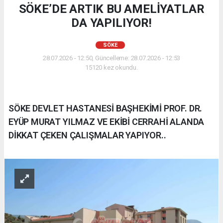
SÖKE’DE ARTIK BU AMELİYATLAR
DA YAPILIYOR!
SÖKE
28.07.2026 - 12:50, Güncelleme: 28.07.2026 - 12:53
15120 kez okundu.
SÖKE DEVLET HASTANESİ BAŞHEKİMİ PROF. DR.
EYÜP MURAT YILMAZ VE EKİBİ CERRAHİ ALANDA
DİKKAT ÇEKEN ÇALIŞMALAR YAPIYOR..