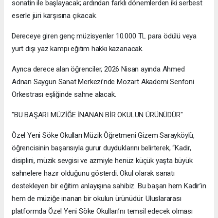
sonatin ile başlayacak; ardından farklı dönemlerden iki serbest
eserle jüri karşısına çıkacak.
Dereceye giren genç müzisyenler 10.000 TL para ödülü veya
yurt dışı yaz kampı eğitim hakkı kazanacak.
Ayrıca derece alan öğrenciler, 2026 Nisan ayında Ahmed
Adnan Saygun Sanat Merkezi’nde Mozart Akademi Senfoni
Orkestrası eşliğinde sahne alacak.
"BU BAŞARI MÜZİĞE İNANAN BİR OKULUN ÜRÜNÜDÜR"
Özel Yeni Söke Okulları Müzik Öğretmeni Gizem Sarayköylü,
öğrencisinin başarısıyla gurur duyduklarını belirterek, “Kadir,
disiplini, müzik sevgisi ve azmiyle henüz küçük yaşta büyük
sahnelere hazır olduğunu gösterdi. Okul olarak sanatı
destekleyen bir eğitim anlayışına sahibiz. Bu başarı hem Kadir’in
hem de müziğe inanan bir okulun ürünüdür. Uluslararası
platformda Özel Yeni Söke Okulları’nı temsil edecek olması