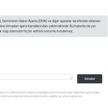
), Demirören Haber Ajansı (DHA) ve diğer ajanslar tarafından eklenen
lesi olmadan ajans kanallarından çekilmektedir. Bu haberlerde yer
 olup sitemizin hiç bir editörü sorumlu tutulamaz...
Gönder
uyor ve sokeolay.com sitesine yaptığınız yorumunuzla ilgili doğrudan veya dolaylı
n tüm yorumlardan site yönetimi hiçbir şekilde sorumlu tutulamaz.