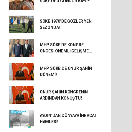
SÖKE'DE 3 GÜNDÜR KAYIP!
SÖKE 1970’DE GÖZLER YENİ
SEZONDA!
MHP SÖKE'DE KONGRE
ÖNCESİ ÖNEMLİ GELİŞME...
MHP SÖKE’DE ONUR ŞAHİN
DÖNEMİ!
ONUR ŞAHİN KONGRENİN
ARDINDAN KONUŞTU!
AYDIN’DAN DÜNYAYA İHRACAT
HAMLESİ!