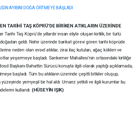
EN TARİHİ TAŞ KÖPRÜ'DE BİRİKEN ATIKLARIN ÜZERİNDE
 Tarihi Taş Köprü'de yıllardır insan eliyle oluşan kirlilik, bir türlü
adan geldi. Nehir üzerinde barikat görevi gören tarihi köprüde
lerine neden olan evsel atıklar, zirai ilaç kutuları, ağaç kökleri ve
otlar yeşermeye başladı. Sarıkemer Mahallesi'nin ortasındaki kirliliğe
osd Başkanı Bahattin Sürücü konuyla ilgili olarak yaptığı açıklamada,
meye başladı. Tüm bu atıkların üzerinde çeşitli bitkiler oluşup,
üzeyinde yemyeşil bir hal aldı. Umarız yetkili ve ilgili kurumlar bu
lerini kullandı.
(HÜSEYİN IŞIK)