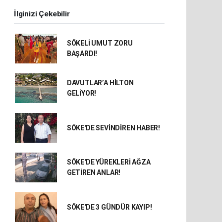
İlginizi Çekebilir
SÖKELİ UMUT ZORU
BAŞARDI!
DAVUTLAR’A HİLTON
GELİYOR!
SÖKE'DE SEVİNDİREN HABER!
SÖKE'DE YÜREKLERİ AĞZA
GETİREN ANLAR!
SÖKE'DE 3 GÜNDÜR KAYIP!