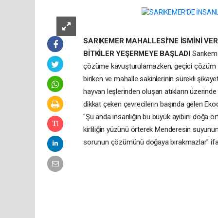
SARIKEMER MAHALLESİ'NE İSMİNİ VER
BİTKİLER YEŞERMEYE BAŞLADI
Sarıkemer
çözüme kavuşturulamazken, geçici çözüm doğ
biriken ve mahalle sakinlerinin sürekli şikayet
hayvan leşlerinden oluşan atıkların üzerinde 
dikkat çeken çevrecilerin başında gelen Ekod
"Şu anda insanlığın bu büyük ayıbını doğa ört
kirliliğin yüzünü örterek Menderesin suyunun y
sorunun çözümünü doğaya bırakmazlar" ifade