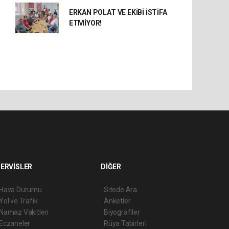
ERKAN POLAT VE EKİBİ İSTİFA
ETMİYOR!
ERVİSLER
DİĞER
Hava Durumu
Sitede Ara
Yol ve Trafik
Anketler
Namaz Vakitleri
Biyografiler
Eczaneler
Rüya Tabirleri