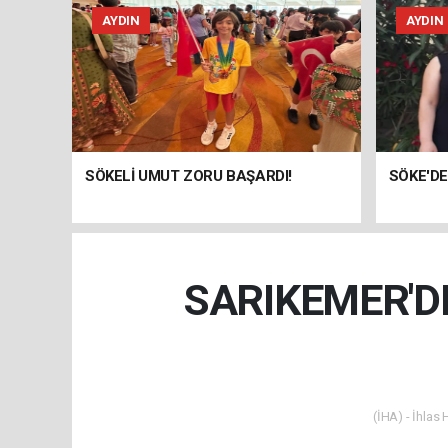
AYDIN
AYDIN
SÖKELİ UMUT ZORU BAŞARDI!
SÖKE'DE
SARIKEMER'D
(İHA) - İhlas