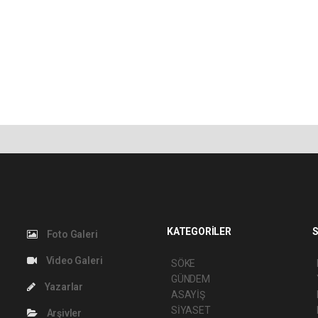
KATEGORİLER
S
Foto Galeri
Video Galeri
SÖKE
GÜNDEM
Yazarlar
ASAYİŞ
SİYASET
Arşivler