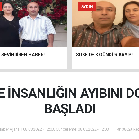
AYDIN
 SEVİNDİREN HABER!
SÖKE'DE 3 GÜNDÜR KAYIP!
E İNSANLIĞIN AYIBINI 
BAŞLADI
 Haber Ajansı | 08.08.2022 - 12:03, Güncelleme: 08.08.2022 - 12:03
3862+ kez