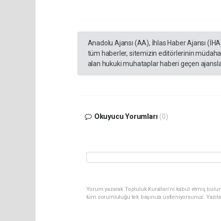
Anadolu Ajansı (AA), İhlas Haber Ajansı (İHA
tüm haberler, sitemizin editörlerinin müdaha
alan hukuki muhataplar haberi geçen ajanslar
Okuyucu Yorumları
(0)
Yorum yazarak Topluluk Kuralları’nı kabul etmiş bulun
tüm sorumluluğu tek başınıza üstleniyorsunuz. Yazıla