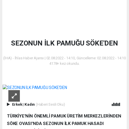
SEZONUN İLK PAMUĞU SÖKE'DEN
(İHA) - İhlas Haber Ajansı | 02.08.2022 - 14:10, Güncelleme: 02.08.2022 - 14:10
4178+ kez okundu.
Erkek
|
Kadın
(Haberi Sesli Oku)
TÜRKİYE'NİN ÖNEMLİ PAMUK ÜRETİM MERKEZLERİNDEN
SÖKE OVASI'NDA SEZONUN İLK PAMUK HASADI