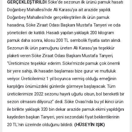
GERÇEKLEŞTİRİLDİ
Söke'de sezonun ilk ürünü pamuk hasatı
Doğanbey Mahallesi'nde Ali Karasu'ya ait arazide yapıldı.
Doğanbey Mahallesi'nde gerçekleştirilen ilk ürün pamuk
hasadına, Söke Ziraat Odası Başkanı Mustafa Tanyeri ve oda
yöneticileri de katıldı. Hasadı yapılan yaklaşık 200 kilogram
pamuk daha sonra, kilosu 200 TL sembolik fiyatla satın alındı.
Sezonun ilk ürün pamuğunu üreten Ali Karasu'ya teşekkür
plaketi veren Söke Ziraat Odası Başkanı Mustafa Tanyeri,
"Üreticimize teşekkür ederim. Söke'mizde pamuk çok önemli
bir yere sahip, ilk hasadın başlaması bize gurur ve mutluluk
veriyor. Üreticilerimiz 1 yıl boyunca vermiş olduğu emeğinin
karşılığını önümüzdeki günlerde görmeye başlayacak. Tüm
üreticilerimize 2022 sezonu hayırlı uğurlu olsun, bol bereketli bir
sezon olmasını diliyoruz" dedi. Söke Ovası'nda bu yıl ikinci ürün
ile birlikte yaklaşık 320 bin dekar arazide pamuk ekimi yapıldığını
kaydeden başkan Tanyeri, yeni sezondaki fiyat beklentilerinin
20 TL'nin üzerinde olduğunu bildirdi.
(HÜSEYİN IŞIK)