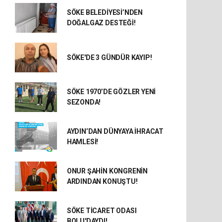
SÖKE BELEDİYESİ’NDEN
DOĞALGAZ DESTEĞİ!
SÖKE'DE 3 GÜNDÜR KAYIP!
SÖKE 1970’DE GÖZLER YENİ
SEZONDA!
AYDIN’DAN DÜNYAYA İHRACAT
HAMLESİ!
ONUR ŞAHİN KONGRENİN
ARDINDAN KONUŞTU!
SÖKE TİCARET ODASI
BOLU'DAYDI!