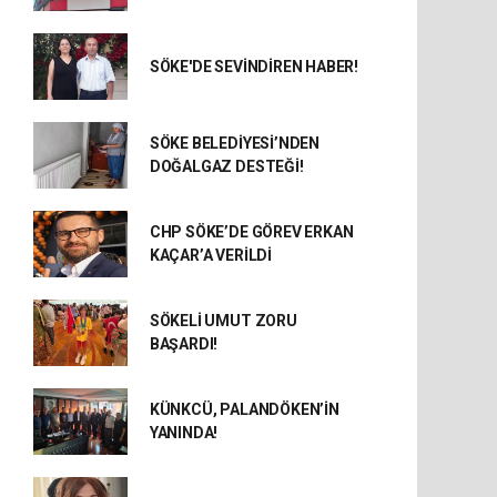
SÖKE'DE SEVİNDİREN HABER!
SÖKE BELEDİYESİ’NDEN
DOĞALGAZ DESTEĞİ!
CHP SÖKE’DE GÖREV ERKAN
KAÇAR’A VERİLDİ
SÖKELİ UMUT ZORU
BAŞARDI!
KÜNKCÜ, PALANDÖKEN’İN
YANINDA!