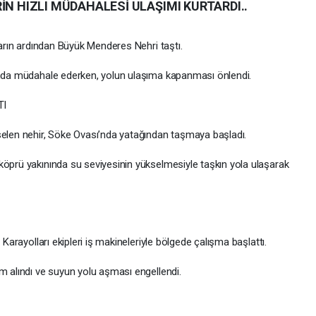
İN HIZLI MÜDAHALESİ ULAŞIMI KURTARDI..
ların ardından Büyük Menderes Nehri taştı.
nında müdahale ederken, yolun ulaşıma kapanması önlendi.
TI
selen nehir, Söke Ovası’nda yatağından taşmaya başladı.
köprü yakınında su seviyesinin yükselmesiyle taşkın yola ulaşarak
 Karayolları ekipleri iş makineleriyle bölgede çalışma başlattı.
m alındı ve suyun yolu aşması engellendi.