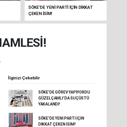
SÖKE’DE YENİ PARTİ İÇİN DİKKAT
ÇEKEN İSİM!
HAMLESİ!
.
İlginizi Çekebilir
SÖKE’DE GÖREV YAPIYORDU
GÜZELÇAMLI’DA SUÇÜSTÜ
YAKALANDI!
SÖKE’DE YENİ PARTİ İÇİN
DİKKAT ÇEKEN İSİM!