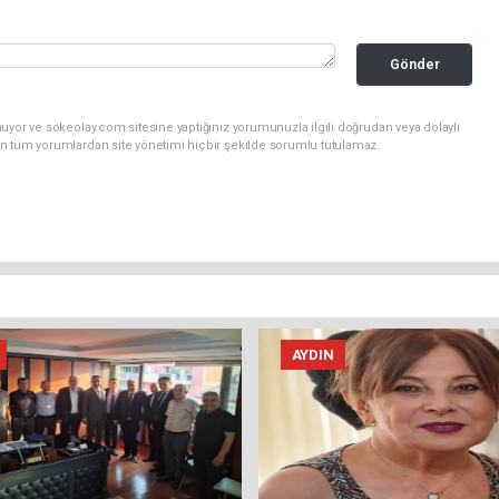
Gönder
uyor ve sokeolay.com sitesine yaptığınız yorumunuzla ilgili doğrudan veya dolaylı
n tüm yorumlardan site yönetimi hiçbir şekilde sorumlu tutulamaz.
AYDIN