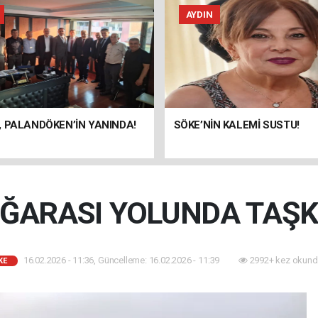
AYDIN
 PALANDÖKEN’İN YANINDA!
SÖKE’NİN KALEMİ SUSTU!
AĞARASI YOLUNDA TAŞKI
16.02.2026 - 11:36, Güncelleme: 16.02.2026 - 11:39
2992+ kez okund
KE