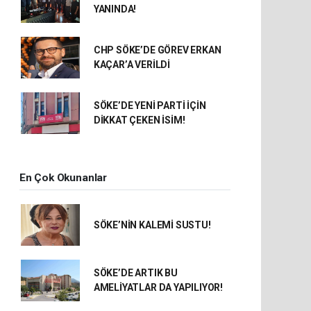
YANINDA!
CHP SÖKE’DE GÖREV ERKAN
KAÇAR’A VERİLDİ
SÖKE’DE YENİ PARTİ İÇİN
DİKKAT ÇEKEN İSİM!
En Çok Okunanlar
SÖKE’NİN KALEMİ SUSTU!
SÖKE’DE ARTIK BU
AMELİYATLAR DA YAPILIYOR!