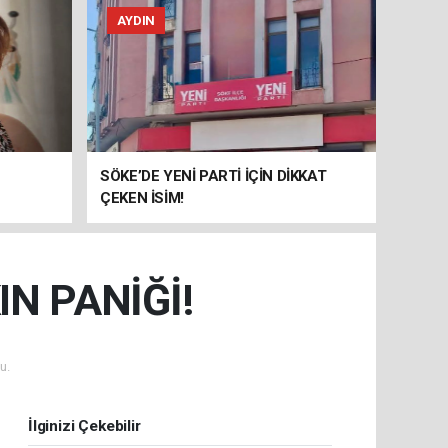
AYDIN
SÖKE’DE YENİ PARTİ İÇİN DİKKAT
ÇEKEN İSİM!
N PANİĞİ!
u.
İlginizi Çekebilir