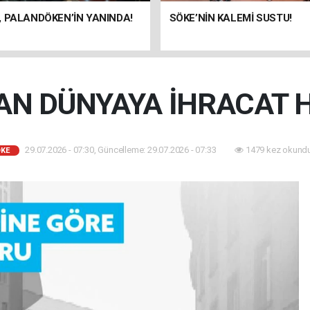
 PALANDÖKEN’İN YANINDA!
SÖKE’NİN KALEMİ SUSTU!
AN DÜNYAYA İHRACAT 
29.07.2026 - 07:30, Güncelleme: 29.07.2026 - 07:33
1479 kez okundu
KE