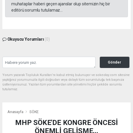
muhataplar haberi geçen ajanslar olup sitemizin hiç bir
editörü sorumlu tutulamaz...
Okuyucu Yorumları
(0)
Gönder
Yorum yazarak Topluluk Kuralları’nı kabul etmiş bulunuyor ve sokeolay.com sitesine
yaptığınız yorumunuzla ilgili doğrudan veya dolaylı tüm sorumluluğu tek başınıza
üstleniyorsunuz. Yazılan tüm yorumlardan site yönetimi hiçbir şekilde sorumlu
tutulamaz.
Anasayfa
SÖKE
MHP SÖKE'DE KONGRE ÖNCESİ
ÖNEMLİ GELİŞME...