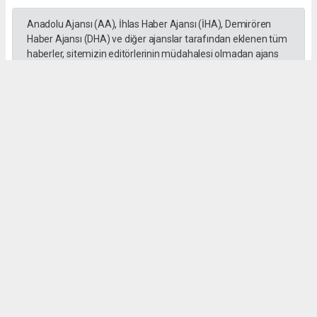
Anadolu Ajansı (AA), İhlas Haber Ajansı (İHA), Demirören
Haber Ajansı (DHA) ve diğer ajanslar tarafından eklenen tüm
haberler, sitemizin editörlerinin müdahalesi olmadan ajans
kanallarından çekilmektedir. Bu haberlerde yer alan hukuki
muhataplar haberi geçen ajanslar olup sitemizin hiç bir
editörü sorumlu tutulamaz...
Okuyucu Yorumları
(0)
Gönder
Yorum yazarak Topluluk Kuralları’nı kabul etmiş bulunuyor ve sokeolay.com sitesine
yaptığınız yorumunuzla ilgili doğrudan veya dolaylı tüm sorumluluğu tek başınıza
üstleniyorsunuz. Yazılan tüm yorumlardan site yönetimi hiçbir şekilde sorumlu
tutulamaz.