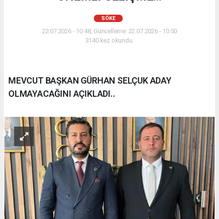
SÖKE
22.07.2026 - 10:48, Güncelleme: 22.07.2026 - 10:50
3140 kez okundu.
MEVCUT BAŞKAN GÜRHAN SELÇUK ADAY
OLMAYACAĞINI AÇIKLADI..