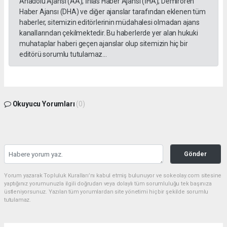
Anadolu Ajansı (AA), İhlas Haber Ajansı (İHA), Demirören
Haber Ajansı (DHA) ve diğer ajanslar tarafından eklenen tüm
haberler, sitemizin editörlerinin müdahalesi olmadan ajans
kanallarından çekilmektedir. Bu haberlerde yer alan hukuki
muhataplar haberi geçen ajanslar olup sitemizin hiç bir
editörü sorumlu tutulamaz...
Okuyucu Yorumları
(0)
Gönder
Yorum yazarak Topluluk Kuralları’nı kabul etmiş bulunuyor ve sokeolay.com sitesine
yaptığınız yorumunuzla ilgili doğrudan veya dolaylı tüm sorumluluğu tek başınıza
üstleniyorsunuz. Yazılan tüm yorumlardan site yönetimi hiçbir şekilde sorumlu
tutulamaz.