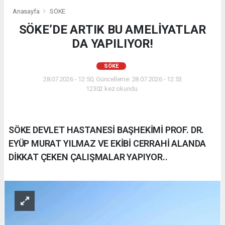
Anasayfa
SÖKE
SÖKE’DE ARTIK BU AMELİYATLAR
DA YAPILIYOR!
SÖKE
28.07.2026 - 12:50, Güncelleme: 28.07.2026 - 12:53
12302 kez okundu.
SÖKE DEVLET HASTANESİ BAŞHEKİMİ PROF. DR.
EYÜP MURAT YILMAZ VE EKİBİ CERRAHİ ALANDA
DİKKAT ÇEKEN ÇALIŞMALAR YAPIYOR..