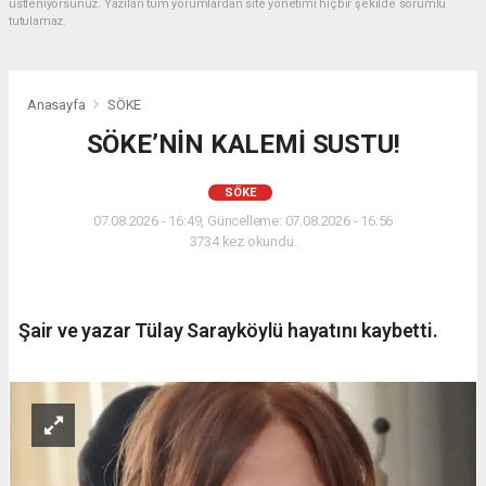
üstleniyorsunuz. Yazılan tüm yorumlardan site yönetimi hiçbir şekilde sorumlu
tutulamaz.
Anasayfa
SÖKE
SÖKE’NİN KALEMİ SUSTU!
SÖKE
07.08.2026 - 16:49, Güncelleme: 07.08.2026 - 16:56
3734 kez okundu.
Şair ve yazar Tülay Sarayköylü hayatını kaybetti.