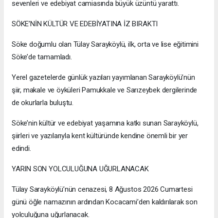
sevenleri ve edebiyat camiasında büyük üzüntü yarattı.
SÖKE’NİN KÜLTÜR VE EDEBİYATINA İZ BIRAKTI
Söke doğumlu olan Tülay Sarayköylü, ilk, orta ve lise eğitimini
Söke’de tamamladı.
Yerel gazetelerde günlük yazıları yayımlanan Sarayköylü’nün
şiir, makale ve öyküleri Pamukkale ve Sarızeybek dergilerinde
de okurlarla buluştu.
Söke’nin kültür ve edebiyat yaşamına katkı sunan Sarayköylü,
şiirleri ve yazılarıyla kent kültüründe kendine önemli bir yer
edindi.
YARIN SON YOLCULUĞUNA UĞURLANACAK
Tülay Sarayköylü’nün cenazesi, 8 Ağustos 2026 Cumartesi
günü öğle namazının ardından Kocacami’den kaldırılarak son
yolculuğuna uğurlanacak.