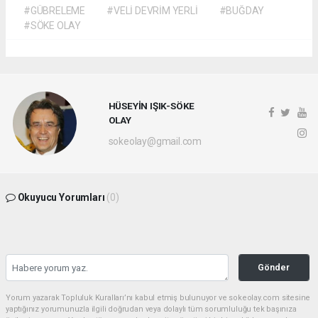
#GÜBRELEME
#VELİ DEVRİM YERLİ
#BUĞDAY
#SÖKE OLAY
HÜSEYİN IŞIK-SÖKE
OLAY
sokeolay@gmail.com
Okuyucu Yorumları
(0)
Gönder
Yorum yazarak Topluluk Kuralları’nı kabul etmiş bulunuyor ve sokeolay.com sitesine
yaptığınız yorumunuzla ilgili doğrudan veya dolaylı tüm sorumluluğu tek başınıza