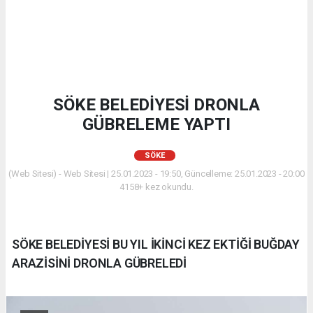
SÖKE BELEDİYESİ DRONLA
GÜBRELEME YAPTI
SÖKE
(Web Sitesi) - Web Sitesi | 25.01.2023 - 19:50, Güncelleme: 25.01.2023 - 20:00
4158+ kez okundu.
SÖKE BELEDİYESİ BU YIL İKİNCİ KEZ EKTİĞİ BUĞDAY
ARAZİSİNİ DRONLA GÜBRELEDİ