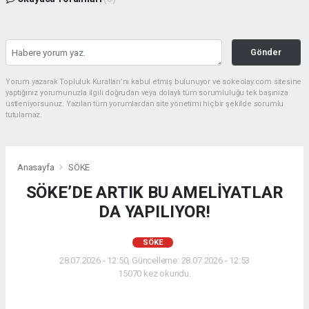
Gönder
Yorum yazarak Topluluk Kuralları’nı kabul etmiş bulunuyor ve sokeolay.com sitesine
yaptığınız yorumunuzla ilgili doğrudan veya dolaylı tüm sorumluluğu tek başınıza
üstleniyorsunuz. Yazılan tüm yorumlardan site yönetimi hiçbir şekilde sorumlu
tutulamaz.
Anasayfa
SÖKE
SÖKE’DE ARTIK BU AMELİYATLAR
DA YAPILIYOR!
SÖKE
28.07.2026 - 12:50, Güncelleme: 28.07.2026 - 12:53
15070 kez okundu.