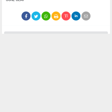
Anadolu Ajansı (AA), İhlas Haber Ajansı (İHA), Demirören
Haber Ajansı (DHA) ve diğer ajanslar tarafından eklenen tüm
haberler, sitemizin editörlerinin müdahalesi olmadan ajans
kanallarından çekilmektedir. Bu haberlerde yer alan hukuki
muhataplar haberi geçen ajanslar olup sitemizin hiç bir
editörü sorumlu tutulamaz...
Okuyucu Yorumları
(0)
Gönder