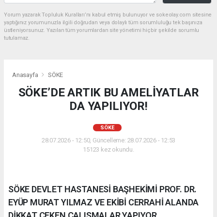
Yorum yazarak Topluluk Kuralları’nı kabul etmiş bulunuyor ve sokeolay.com sitesine
yaptığınız yorumunuzla ilgili doğrudan veya dolaylı tüm sorumluluğu tek başınıza
üstleniyorsunuz. Yazılan tüm yorumlardan site yönetimi hiçbir şekilde sorumlu
tutulamaz.
Anasayfa
SÖKE
SÖKE’DE ARTIK BU AMELİYATLAR
DA YAPILIYOR!
SÖKE
28.07.2026 - 12:50, Güncelleme: 28.07.2026 - 12:53
15123 kez okundu.
SÖKE DEVLET HASTANESİ BAŞHEKİMİ PROF. DR.
EYÜP MURAT YILMAZ VE EKİBİ CERRAHİ ALANDA
DİKKAT ÇEKEN ÇALIŞMALAR YAPIYOR..