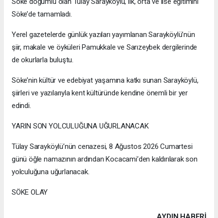
Söke doğumlu olan Tülay Sarayköylü, ilk, orta ve lise eğitimini
Söke’de tamamladı.
Yerel gazetelerde günlük yazıları yayımlanan Sarayköylü’nün
şiir, makale ve öyküleri Pamukkale ve Sarızeybek dergilerinde
de okurlarla buluştu.
Söke’nin kültür ve edebiyat yaşamına katkı sunan Sarayköylü,
şiirleri ve yazılarıyla kent kültüründe kendine önemli bir yer
edindi.
YARIN SON YOLCULUĞUNA UĞURLANACAK
Tülay Sarayköylü’nün cenazesi, 8 Ağustos 2026 Cumartesi
günü öğle namazının ardından Kocacami’den kaldırılarak son
yolculuğuna uğurlanacak.
SÖKE OLAY
AYDIN HABERİ