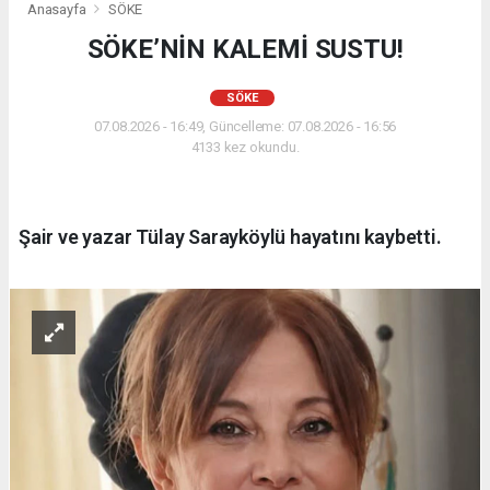
Anasayfa
SÖKE
SÖKE’NİN KALEMİ SUSTU!
SÖKE
07.08.2026 - 16:49, Güncelleme: 07.08.2026 - 16:56
4133 kez okundu.
Şair ve yazar Tülay Sarayköylü hayatını kaybetti.