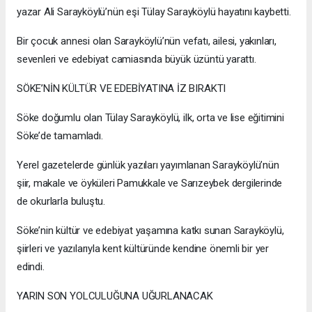
yazar Ali Sarayköylü’nün eşi Tülay Sarayköylü hayatını kaybetti.
Bir çocuk annesi olan Sarayköylü’nün vefatı, ailesi, yakınları,
sevenleri ve edebiyat camiasında büyük üzüntü yarattı.
SÖKE’NİN KÜLTÜR VE EDEBİYATINA İZ BIRAKTI
Söke doğumlu olan Tülay Sarayköylü, ilk, orta ve lise eğitimini
Söke’de tamamladı.
Yerel gazetelerde günlük yazıları yayımlanan Sarayköylü’nün
şiir, makale ve öyküleri Pamukkale ve Sarızeybek dergilerinde
de okurlarla buluştu.
Söke’nin kültür ve edebiyat yaşamına katkı sunan Sarayköylü,
şiirleri ve yazılarıyla kent kültüründe kendine önemli bir yer
edindi.
YARIN SON YOLCULUĞUNA UĞURLANACAK