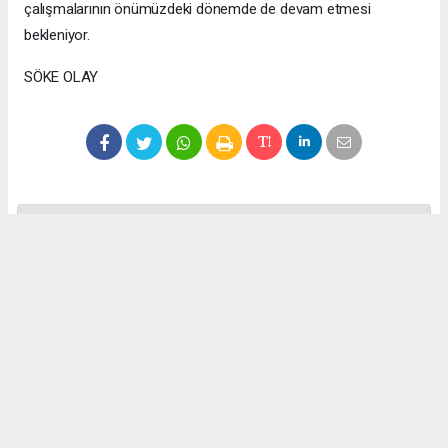
çalışmalarının önümüzdeki dönemde de devam etmesi
bekleniyor.
SÖKE OLAY
Anadolu Ajansı (AA), İhlas Haber Ajansı (İHA), Demirören
Haber Ajansı (DHA) ve diğer ajanslar tarafından eklenen tüm
haberler, sitemizin editörlerinin müdahalesi olmadan ajans
kanallarından çekilmektedir. Bu haberlerde yer alan hukuki
muhataplar haberi geçen ajanslar olup sitemizin hiç bir
editörü sorumlu tutulamaz...
Okuyucu Yorumları
(0)