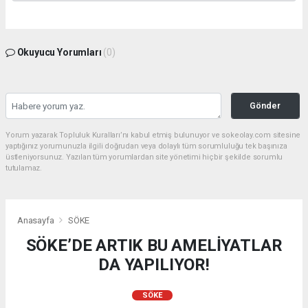
Okuyucu Yorumları
(0)
Gönder
Yorum yazarak Topluluk Kuralları’nı kabul etmiş bulunuyor ve sokeolay.com sitesine
yaptığınız yorumunuzla ilgili doğrudan veya dolaylı tüm sorumluluğu tek başınıza
üstleniyorsunuz. Yazılan tüm yorumlardan site yönetimi hiçbir şekilde sorumlu
tutulamaz.
Anasayfa
SÖKE
SÖKE’DE ARTIK BU AMELİYATLAR
DA YAPILIYOR!
SÖKE