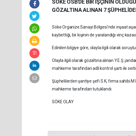
SÖKE OSB'DE BİR İŞÇİNİN ÖLDÜĞÜ
GÖZALTINA ALINAN 7 ŞÜPHELİDE
Söke Organize Sanayi Bölgesi’nde inşaat aşam
kaybettiği, bir kişinin de yaralandığı vinç kazası
Edinilen bilgiye göre, olayla ilgili olarak soru
Olayla ilgili olarak gözaltına alınan Y.E.Ş. jand
mahkeme tarafından adli kontrol şartı ile serbe
Şüphelilerden şantiye şefi S.K, firma sahibi M.B
mahkeme tarafından tutuklandı.
SÖKE OLAY