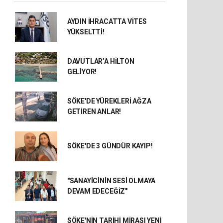
AYDIN İHRACATTA VİTES
YÜKSELTTİ!
DAVUTLAR’A HİLTON
GELİYOR!
SÖKE'DE YÜREKLERİ AĞZA
GETİREN ANLAR!
SÖKE'DE 3 GÜNDÜR KAYIP!
"SANAYİCİNİN SESİ OLMAYA
DEVAM EDECEĞİZ"
SÖKE'NİN TARİHİ MİRASI YENİ