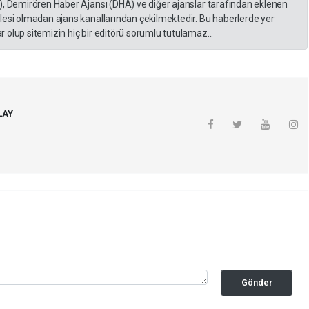
), Demirören Haber Ajansı (DHA) ve diğer ajanslar tarafından eklenen
lesi olmadan ajans kanallarından çekilmektedir. Bu haberlerde yer
 olup sitemizin hiç bir editörü sorumlu tutulamaz...
LAY
Gönder