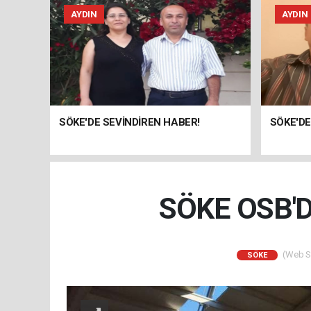
AYDIN
AYDIN
SÖKE'DE SEVİNDİREN HABER!
SÖKE'DE
SÖKE OSB'
(Web Si
SÖKE