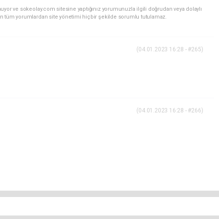
uyor ve sokeolay.com sitesine yaptığınız yorumunuzla ilgili doğrudan veya dolaylı
n tüm yorumlardan site yönetimi hiçbir şekilde sorumlu tutulamaz.
(04.01.2023 16:28 - #265)
(04.01.2023 16:28 - #266)