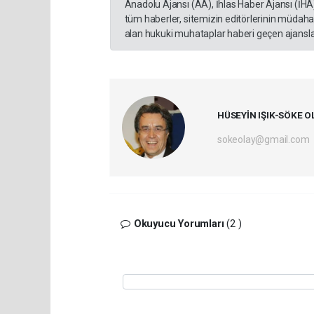
Anadolu Ajansı (AA), İhlas Haber Ajansı (İHA
tüm haberler, sitemizin editörlerinin müdaha
alan hukuki muhataplar haberi geçen ajanslar
HÜSEYİN IŞIK-SÖKE O
sokeolay@gmail.com
Okuyucu Yorumları
(2 )