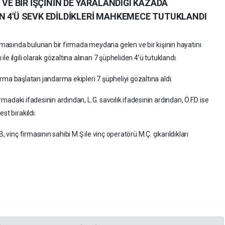
 VE BİR İŞÇİNİN DE YARALANDIĞI KAZADA
N 4'Ü SEVK EDİLDİKLERİ MAHKEMECE TUTUKLANDI
asında bulunan bir firmada meydana gelen ve bir kişinin hayatını
 ile ilgili olarak gözaltına alınan 7 şüpheliden 4’ü tutuklandı.
şturma başlatan jandarma ekipleri 7 şüpheliyi gözaltına aldı.
armadaki ifadesinin ardından, L.G. savcılık ifadesinin ardından, Ö.F.D ise
st bırakıldı.
, vinç firmasının sahibi M.Ş ile vinç operatörü M.Ç. çıkarıldıkları