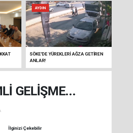
AYDIN
İKKAT
SÖKE'DE YÜREKLERİ AĞZA GETİREN
ANLAR!
İ GELİŞME...
.
İlginizi Çekebilir