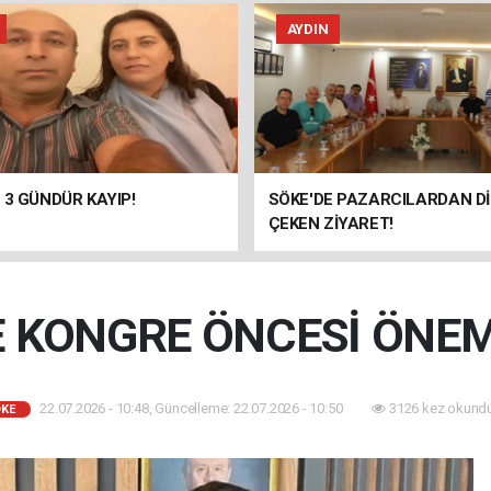
AYDIN
 3 GÜNDÜR KAYIP!
SÖKE'DE PAZARCILARDAN D
ÇEKEN ZİYARET!
 KONGRE ÖNCESİ ÖNEML
22.07.2026 - 10:48, Güncelleme: 22.07.2026 - 10:50
3126 kez okundu
KE