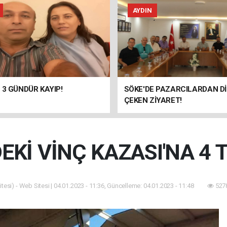
AYDIN
 3 GÜNDÜR KAYIP!
SÖKE'DE PAZARCILARDAN D
ÇEKEN ZİYARET!
DEKİ VİNÇ KAZASI'NA 4
tesi) - Web Sitesi | 04.01.2023 - 11:36, Güncelleme: 04.01.2023 - 11:48
5278