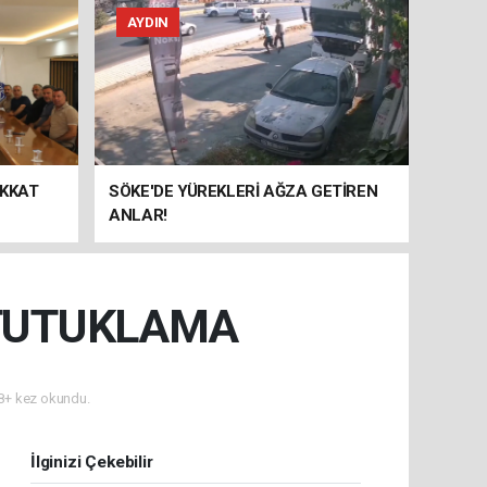
AYDIN
İKKAT
SÖKE'DE YÜREKLERİ AĞZA GETİREN
ANLAR!
 TUTUKLAMA
+ kez okundu.
İlginizi Çekebilir