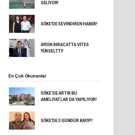
GELİYOR!
SÖKE'DE SEVİNDİREN HABER!
AYDIN İHRACATTA VİTES
YÜKSELTTİ!
En Çok Okunanlar
SÖKE’DE ARTIK BU
AMELİYATLAR DA YAPILIYOR!
SÖKE'DE 3 GÜNDÜR KAYIP!