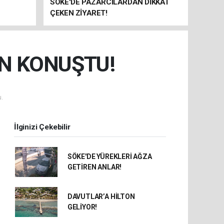
SÖKE'DE PAZARCILARDAN DİKKAT
ÇEKEN ZİYARET!
N KONUŞTU!
.
İlginizi Çekebilir
SÖKE'DE YÜREKLERİ AĞZA
GETİREN ANLAR!
DAVUTLAR’A HİLTON
GELİYOR!