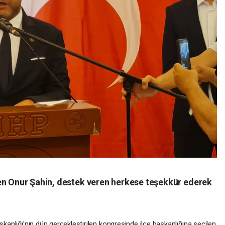
en Onur Şahin, destek veren herkese teşekkür ederek
şkanlığı'nın dün gerçekleştirilen kongresinde ilçe başkanlığına seçilen