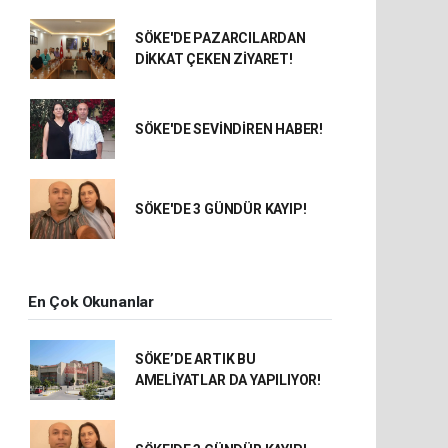
SÖKE'DE PAZARCILARDAN
DİKKAT ÇEKEN ZİYARET!
SÖKE'DE SEVİNDİREN HABER!
SÖKE'DE 3 GÜNDÜR KAYIP!
En Çok Okunanlar
SÖKE’DE ARTIK BU
AMELİYATLAR DA YAPILIYOR!