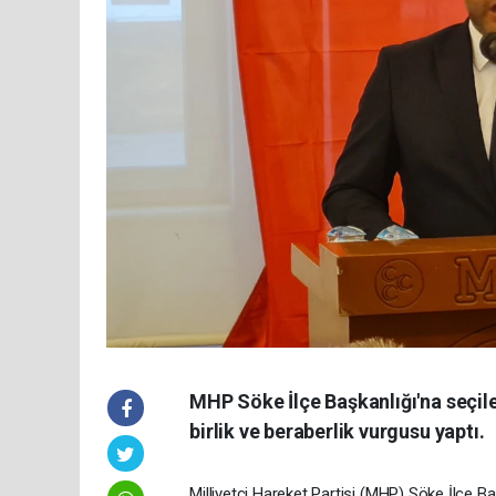
MHP Söke İlçe Başkanlığı'na seçil
birlik ve beraberlik vurgusu yaptı.
Milliyetçi Hareket Partisi (MHP) Söke İlçe Ba