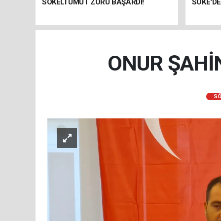
SÖKELİ UMUT ZORU BAŞARDI!
SÖKE'DE
ONUR ŞAHİ
SÖ