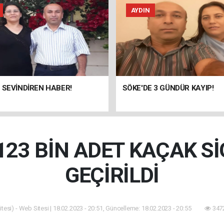
AYDIN
 SEVİNDİREN HABER!
SÖKE'DE 3 GÜNDÜR KAYIP!
123 BİN ADET KAÇAK S
GEÇİRİLDİ
tesi) - Web Sitesi | 18.02.2023 - 20:51, Güncelleme: 18.02.2023 - 20:55
3472