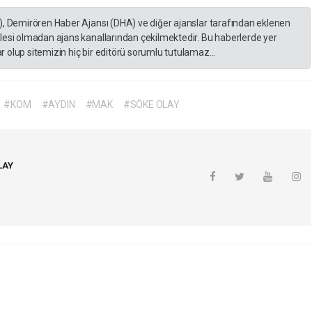
), Demirören Haber Ajansı (DHA) ve diğer ajanslar tarafından eklenen
lesi olmadan ajans kanallarından çekilmektedir. Bu haberlerde yer
 olup sitemizin hiç bir editörü sorumlu tutulamaz...
#KOM
#AYDIN
#MAK
#SÖKE OLAY
LAY