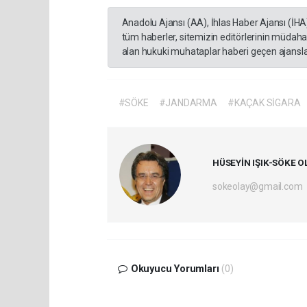
Anadolu Ajansı (AA), İhlas Haber Ajansı (İHA
tüm haberler, sitemizin editörlerinin müdaha
alan hukuki muhataplar haberi geçen ajanslar
#SÖKE
#JANDARMA
#KAÇAK SİGARA
HÜSEYİN IŞIK-SÖKE O
sokeolay@gmail.com
Okuyucu Yorumları
(0)