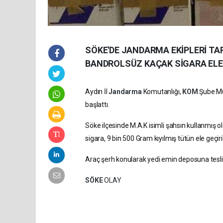
SÖKE'DE JANDARMA EKİPLERİ TA
BANDROLSÜZ KAÇAK SİGARA ELE 
Aydın İl
Jandarma
Komutanlığı,
KOM
Şube Mü
başlattı.
Söke ilçesinde M.A.K isimli şahsın kullanmış
sigara, 9 bin 500 Gram kıyılmış tütün ele geçiril
Araç şerh konularak yedi emin deposuna teslim 
SÖKE
OLAY