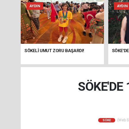
AYDIN
AYDIN
SÖKELİ UMUT ZORU BAŞARDI!
SÖKE'DE
SÖKE'DE 
(Web Si
SÖKE