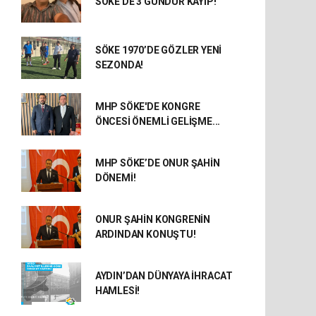
SÖKE'DE 3 GÜNDÜR KAYIP!
SÖKE 1970’DE GÖZLER YENİ
SEZONDA!
MHP SÖKE'DE KONGRE
ÖNCESİ ÖNEMLİ GELİŞME...
MHP SÖKE’DE ONUR ŞAHİN
DÖNEMİ!
ONUR ŞAHİN KONGRENİN
ARDINDAN KONUŞTU!
AYDIN’DAN DÜNYAYA İHRACAT
HAMLESİ!