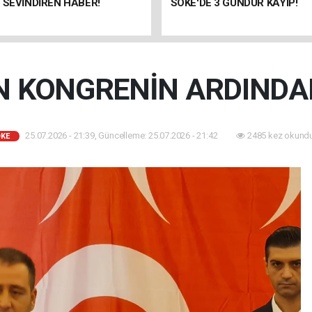
 SEVİNDİREN HABER!
SÖKE'DE 3 GÜNDÜR KAYIP!
N KONGRENİN ARDINDA
25.07.2026 - 21:39, Güncelleme: 25.07.2026 - 21:42
2485 kez okundu
KE