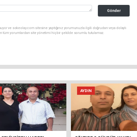
Gönder
uyor ve sokeolay.com sitesine yaptığınız yorumunuzla ilgili doğrudan veya dolaylı
n tüm yorumlardan site yönetimi hiçbir şekilde sorumlu tutulamaz.
AYDIN