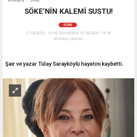
Anasayfa
SÖKE
SÖKE’NİN KALEMİ SUSTU!
SÖKE
07.08.2026 - 16:49, Güncelleme: 07.08.2026 - 16:56
4124 kez okundu.
Şair ve yazar Tülay Sarayköylü hayatını kaybetti.