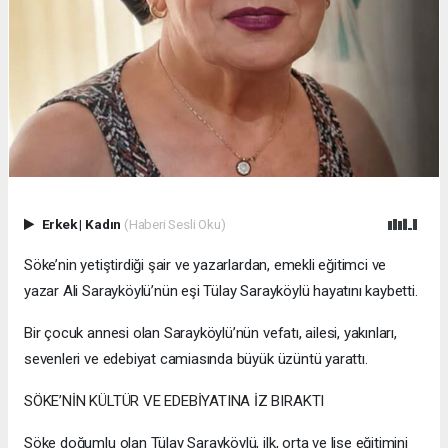
Erkek
|
Kadın
(Haberi Sesli Oku)
Söke’nin yetiştirdiği şair ve yazarlardan, emekli eğitimci ve
yazar Ali Sarayköylü’nün eşi Tülay Sarayköylü hayatını kaybetti.
Bir çocuk annesi olan Sarayköylü’nün vefatı, ailesi, yakınları,
sevenleri ve edebiyat camiasında büyük üzüntü yarattı.
SÖKE’NİN KÜLTÜR VE EDEBİYATINA İZ BIRAKTI
Söke doğumlu olan Tülay Sarayköylü, ilk, orta ve lise eğitimini