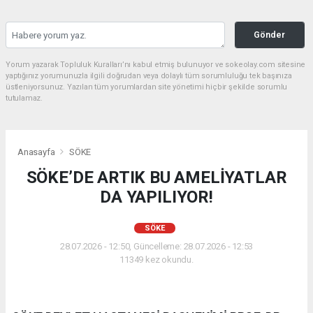
Gönder
Yorum yazarak Topluluk Kuralları’nı kabul etmiş bulunuyor ve sokeolay.com sitesine
yaptığınız yorumunuzla ilgili doğrudan veya dolaylı tüm sorumluluğu tek başınıza
üstleniyorsunuz. Yazılan tüm yorumlardan site yönetimi hiçbir şekilde sorumlu
tutulamaz.
Anasayfa
SÖKE
SÖKE’DE ARTIK BU AMELİYATLAR
DA YAPILIYOR!
SÖKE
28.07.2026 - 12:50, Güncelleme: 28.07.2026 - 12:53
11349 kez okundu.