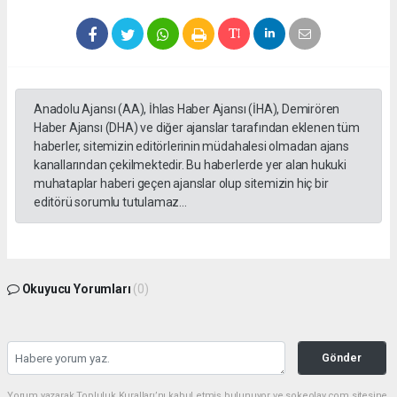
Anadolu Ajansı (AA), İhlas Haber Ajansı (İHA), Demirören
Haber Ajansı (DHA) ve diğer ajanslar tarafından eklenen tüm
haberler, sitemizin editörlerinin müdahalesi olmadan ajans
kanallarından çekilmektedir. Bu haberlerde yer alan hukuki
muhataplar haberi geçen ajanslar olup sitemizin hiç bir
editörü sorumlu tutulamaz...
Okuyucu Yorumları
(0)
Gönder
Yorum yazarak Topluluk Kuralları’nı kabul etmiş bulunuyor ve sokeolay.com sitesine