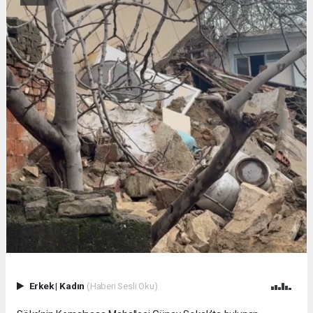
Erkek
|
Kadın
(Haberi Sesli Oku)