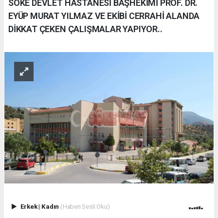
SÖKE DEVLET HASTANESİ BAŞHEKİMİ PROF. DR.
EYÜP MURAT YILMAZ VE EKİBİ CERRAHİ ALANDA
DİKKAT ÇEKEN ÇALIŞMALAR YAPIYOR..
Erkek
|
Kadın
(Haberi Sesli Oku)