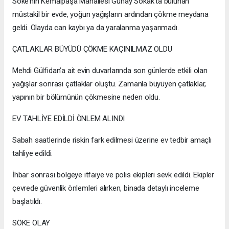
Söke’nin Kemalpaşa Mahallesi Günay Sokak’ta bulunan
müstakil bir evde, yoğun yağışların ardından çökme meydana
geldi. Olayda can kaybı ya da yaralanma yaşanmadı.
ÇATLAKLAR BÜYÜDÜ ÇÖKME KAÇINILMAZ OLDU
Mehdi Gülfidan’a ait evin duvarlarında son günlerde etkili olan
yağışlar sonrası çatlaklar oluştu. Zamanla büyüyen çatlaklar,
yapının bir bölümünün çökmesine neden oldu.
EV TAHLİYE EDİLDİ ÖNLEM ALINDI
Sabah saatlerinde riskin fark edilmesi üzerine ev tedbir amaçlı
tahliye edildi.
İhbar sonrası bölgeye itfaiye ve polis ekipleri sevk edildi. Ekipler
çevrede güvenlik önlemleri alırken, binada detaylı inceleme
başlatıldı.
SÖKE OLAY