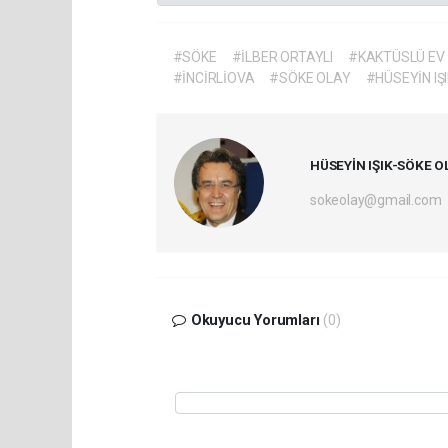
#SÖKE
#İLBER ORTAYLI
#KAKTÜSLÜ EV
#İNCİRLİOVA
#SÖKE OLAY
#HÜSEYİN IŞ
HÜSEYİN IŞIK-SÖKE O
sokeolay@gmail.com
Okuyucu Yorumları
(0)