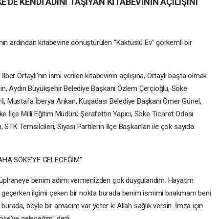
E'DE KENDİ ADINI TAŞIYAN KİTABEVİNİN AÇILIŞINI
nın ardından kitabevine dönüştürülen "Kaktüslü Ev" görkemli bir
lber Ortaylı'nın ismi verilen kitabevinin açılışına, Ortaylı başta olmak
zgin, Aydın Büyükşehir Belediye Başkanı Özlem Çerçioğlu, Söke
rli, Mustafa İberya Arıkan, Kuşadası Belediye Başkanı Ömer Günel,
ke İlçe Milli Eğitim Müdürü Şerafettin Yapıcı, Söke Ticaret Odası
STK Temsilcileri, Siyasi Partilerin İlçe Başkanları ile çok sayıda
DAHA SÖKE'YE GELECEĞİM"
"Kütüphaneye benim adımı vermenizden çok duygulandım. Hayatım
 geçerken ilgimi çeken bir nokta burada benim ismimi bırakmam beni
 burada, böyle bir amacım var yeter ki Allah sağlık versin. İmza için
Söke'ye geleceğim" dedi.