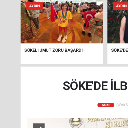
AYDIN
AYDIN
SÖKELİ UMUT ZORU BAŞARDI!
SÖKE'DE
SÖKE'DE İLB
(Web Si
SÖKE