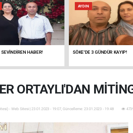
AYDIN
 SEVİNDİREN HABER!
SÖKE'DE 3 GÜNDÜR KAYIP!
ER ORTAYLI'DAN MİTİNG
tesi) - Web Sitesi | 23.01.2023 - 19:07, Güncelleme: 23.01.2023 - 19:48
4739