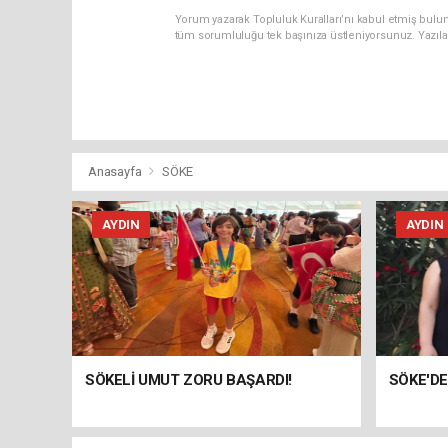
Yorum yazarak Topluluk Kuralları’nı kabul etmiş bulun
tüm sorumluluğu tek başınıza üstleniyorsunuz. Yazıla
Anasayfa
SÖKE
AYDIN
AYDIN
SÖKELİ UMUT ZORU BAŞARDI!
SÖKE'DE