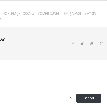
#ÖZLEM ÇERÇİOĞLU
#ÖMER GÜNEL
#KUŞADASI
#AYDIN
IK
LAY
Gönder