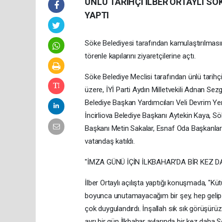
ÜNLÜ TARİHÇİ İLBER ORTAYLI SÖK
YAPTI
Söke Belediyesi tarafından kamulaştırılması
törenle kapılarını ziyaretçilerine açtı.
Söke Belediye Meclisi tarafından ünlü tarihçi İ
üzere, İYİ Parti Aydın Milletvekili Adnan Se
Belediye Başkan Yardımcıları Veli Devrim Ye
İncirliova Belediye Başkanı Aytekin Kaya, Sö
Başkanı Metin Sakalar, Esnaf Oda Başkanları, 
vatandaş katıldı.
"İMZA GÜNÜ İÇİN İLKBAHAR'DA BİR KEZ 
İlber Ortaylı açılışta yaptığı konuşmada, 
boyunca unutamayacağım bir şey, hep gelip
çok duygulandırdı. İnşallah sık sık görüşürüz
ayrı bir gün İlkbahar aylarında bir kez daha 