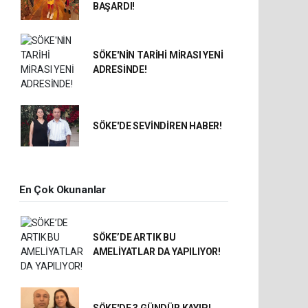
BAŞARDI!
SÖKE'NİN TARİHİ MİRASI YENİ
ADRESİNDE!
SÖKE'DE SEVİNDİREN HABER!
En Çok Okunanlar
SÖKE’DE ARTIK BU
AMELİYATLAR DA YAPILIYOR!
SÖKE'DE 3 GÜNDÜR KAYIP!