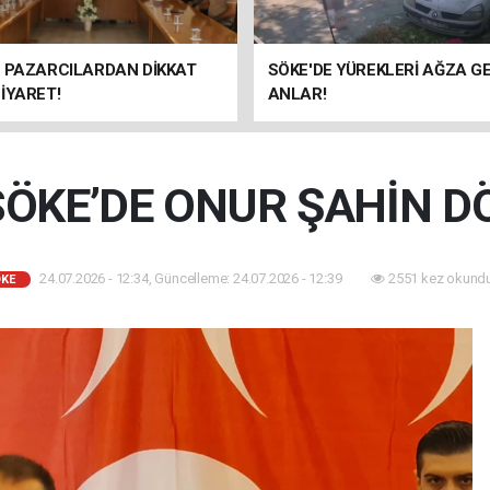
E PAZARCILARDAN DİKKAT
SÖKE'DE YÜREKLERİ AĞZA G
İYARET!
ANLAR!
ÖKE’DE ONUR ŞAHİN D
24.07.2026 - 12:34, Güncelleme: 24.07.2026 - 12:39
2551 kez okundu
KE