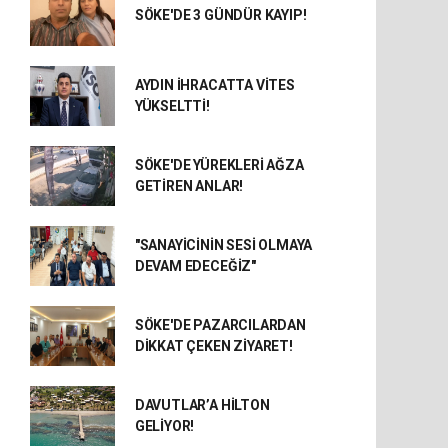
SÖKE'DE 3 GÜNDÜR KAYIP!
AYDIN İHRACATTA VİTES
YÜKSELTTİ!
SÖKE'DE YÜREKLERİ AĞZA
GETİREN ANLAR!
"SANAYİCİNİN SESİ OLMAYA
DEVAM EDECEĞİZ"
SÖKE'DE PAZARCILARDAN
DİKKAT ÇEKEN ZİYARET!
DAVUTLAR’A HİLTON
GELİYOR!