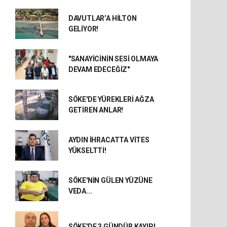
DAVUTLAR’A HİLTON
GELİYOR!
"SANAYİCİNİN SESİ OLMAYA
DEVAM EDECEĞİZ"
SÖKE'DE YÜREKLERİ AĞZA
GETİREN ANLAR!
AYDIN İHRACATTA VİTES
YÜKSELTTİ!
SÖKE'NİN GÜLEN YÜZÜNE
VEDA...
SÖKE'DE 3 GÜNDÜR KAYIP!