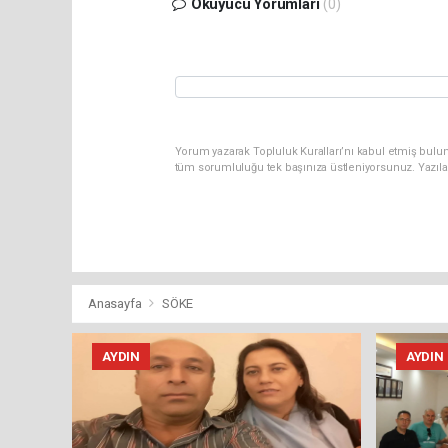
Okuyucu Yorumları
(0)
Yorum yazarak Topluluk Kuralları’nı kabul etmiş bulun
tüm sorumluluğu tek başınıza üstleniyorsunuz. Yazıla
Anasayfa
SÖKE
AYDIN
AYDIN