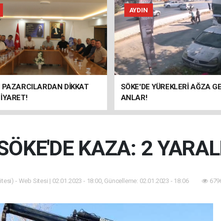
AYDIN
E PAZARCILARDAN DİKKAT
SÖKE'DE YÜREKLERİ AĞZA G
İYARET!
ANLAR!
SÖKE'DE KAZA: 2 YARAL
tesi) - Web Sitesi | 02.01.2023 - 18:00, Güncelleme: 02.01.2023 - 18:06
6796