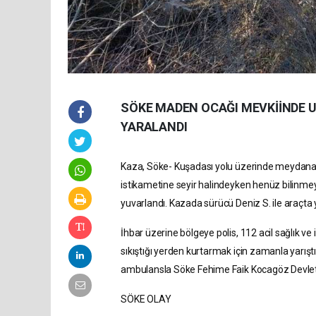
SÖKE MADEN OCAĞI MEVKİİNDE 
YARALANDI
Kaza, Söke- Kuşadası yolu üzerinde meydana g
istikametine seyir halindeyken henüz bilinme
yuvarlandı.
Kazada sürücü Deniz S. ile araçta
İhbar üzerine bölgeye polis, 112 acil sağlık ve it
sıkıştığı yerden kurtarmak için zamanla yarıştı.
ambulansla Söke Fehime Faik Kocagöz Devlet H
SÖKE OLAY