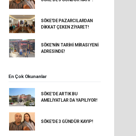
SÖKE'DE PAZARCILARDAN
DİKKAT ÇEKEN ZİYARET!
SÖKE'NİN TARİHİ MİRASI YENİ
ADRESİNDE!
En Çok Okunanlar
SÖKE’DE ARTIK BU
AMELİYATLAR DA YAPILIYOR!
SÖKE'DE 3 GÜNDÜR KAYIP!