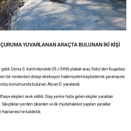
UÇURUMA YUVARLANAN ARAÇTA BULUNAN İKİ KİŞİ
eldi. Deniz S. kontrolündeki 09 J 0496 plakalı araç Söke'den Kuşadası
yen bir nedenden dolayı direksiyon hakimiyetini kaybederek şarampole
 yolcu konumunda bulunan Alican D. yaralandı.
faiye ekipleri sevk edildi. Olay yerine hızla gelen ekipler yaralıları
 Sıkıştıkları yerden çıkarılan ve ilk müdahaleleri yapılan yaralılar
astanesi'ne kaldırıldı.