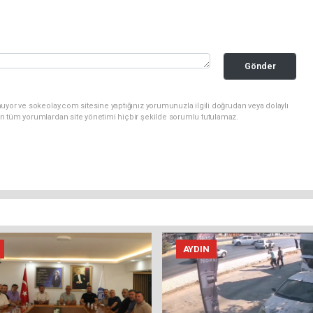
Gönder
uyor ve sokeolay.com sitesine yaptığınız yorumunuzla ilgili doğrudan veya dolaylı
n tüm yorumlardan site yönetimi hiçbir şekilde sorumlu tutulamaz.
AYDIN