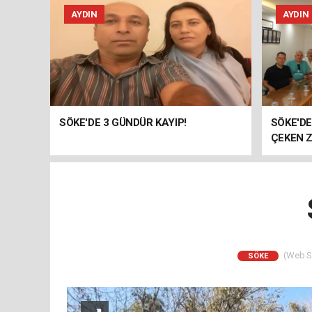
AYDIN
AYDIN
SÖKE'DE 3 GÜNDÜR KAYIP!
SÖKE'D
ÇEKEN Z
(Web Si
SÖKE