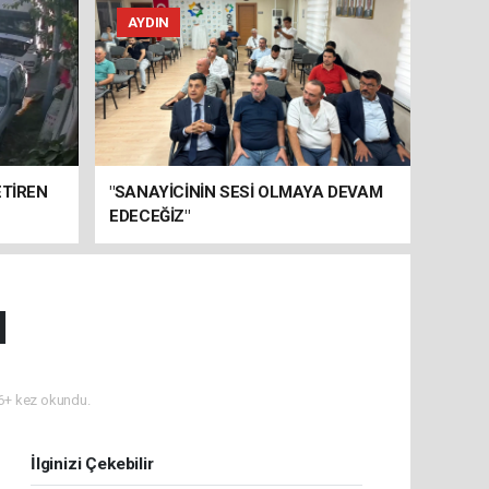
AYDIN
ETİREN
"SANAYİCİNİN SESİ OLMAYA DEVAM
EDECEĞİZ"
I
+ kez okundu.
İlginizi Çekebilir