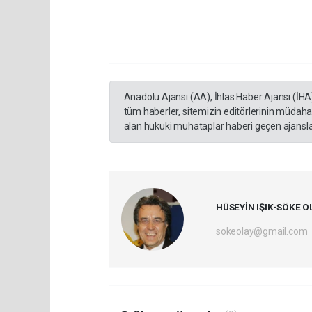
Anadolu Ajansı (AA), İhlas Haber Ajansı (İHA
tüm haberler, sitemizin editörlerinin müdaha
alan hukuki muhataplar haberi geçen ajanslar
HÜSEYİN IŞIK-SÖKE O
sokeolay@gmail.com