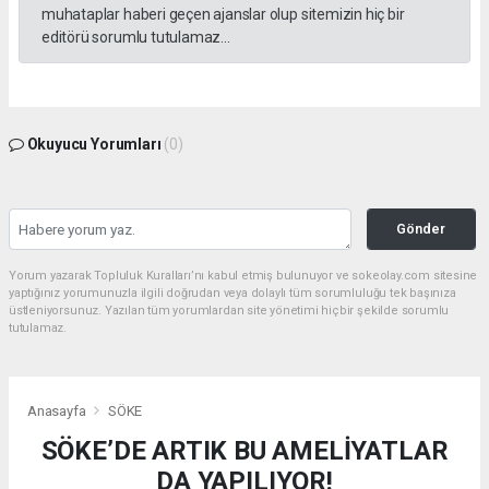
muhataplar haberi geçen ajanslar olup sitemizin hiç bir
editörü sorumlu tutulamaz...
Okuyucu Yorumları
(0)
Gönder
Yorum yazarak Topluluk Kuralları’nı kabul etmiş bulunuyor ve sokeolay.com sitesine
yaptığınız yorumunuzla ilgili doğrudan veya dolaylı tüm sorumluluğu tek başınıza
üstleniyorsunuz. Yazılan tüm yorumlardan site yönetimi hiçbir şekilde sorumlu
tutulamaz.
Anasayfa
SÖKE
SÖKE’DE ARTIK BU AMELİYATLAR
DA YAPILIYOR!