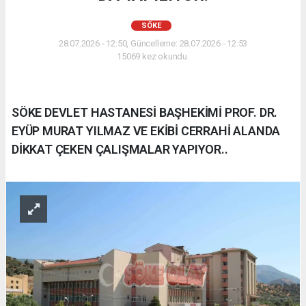
SÖKE
28.07.2026 - 12:50, Güncelleme: 28.07.2026 - 12:53
15069 kez okundu.
SÖKE DEVLET HASTANESİ BAŞHEKİMİ PROF. DR.
EYÜP MURAT YILMAZ VE EKİBİ CERRAHİ ALANDA
DİKKAT ÇEKEN ÇALIŞMALAR YAPIYOR..