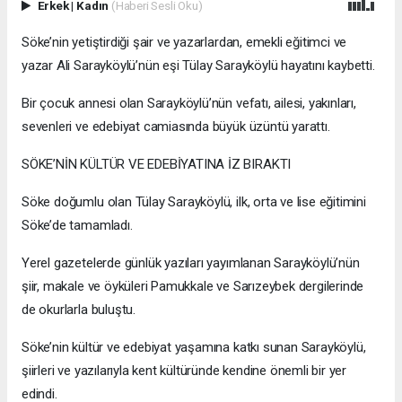
Erkek
|
Kadın
(Haberi Sesli Oku)
Söke’nin yetiştirdiği şair ve yazarlardan, emekli eğitimci ve
yazar Ali Sarayköylü’nün eşi Tülay Sarayköylü hayatını kaybetti.
Bir çocuk annesi olan Sarayköylü’nün vefatı, ailesi, yakınları,
sevenleri ve edebiyat camiasında büyük üzüntü yarattı.
SÖKE’NİN KÜLTÜR VE EDEBİYATINA İZ BIRAKTI
Söke doğumlu olan Tülay Sarayköylü, ilk, orta ve lise eğitimini
Söke’de tamamladı.
Yerel gazetelerde günlük yazıları yayımlanan Sarayköylü’nün
şiir, makale ve öyküleri Pamukkale ve Sarızeybek dergilerinde
de okurlarla buluştu.
Söke’nin kültür ve edebiyat yaşamına katkı sunan Sarayköylü,
şiirleri ve yazılarıyla kent kültüründe kendine önemli bir yer
edindi.