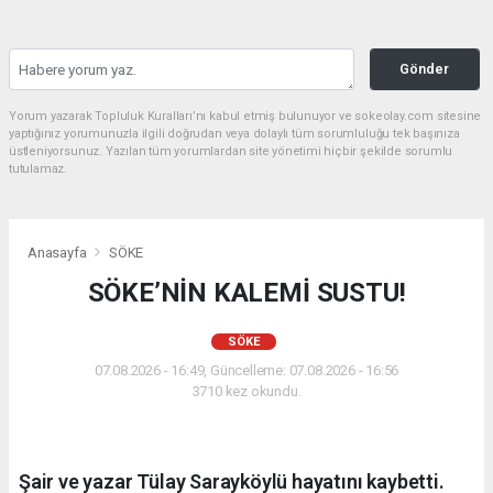
Gönder
Yorum yazarak Topluluk Kuralları’nı kabul etmiş bulunuyor ve sokeolay.com sitesine
yaptığınız yorumunuzla ilgili doğrudan veya dolaylı tüm sorumluluğu tek başınıza
üstleniyorsunuz. Yazılan tüm yorumlardan site yönetimi hiçbir şekilde sorumlu
tutulamaz.
Anasayfa
SÖKE
SÖKE’NİN KALEMİ SUSTU!
SÖKE
07.08.2026 - 16:49, Güncelleme: 07.08.2026 - 16:56
3710 kez okundu.
Şair ve yazar Tülay Sarayköylü hayatını kaybetti.