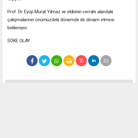
Prof. Dr. Eyüp Murat Yılmaz ve ekibinin cerrahi alandaki
çalışmalarının önümüzdeki dönemde de devam etmesi
bekleniyor.
SÖKE OLAY
Anadolu Ajansı (AA), İhlas Haber Ajansı (İHA), Demirören
Haber Ajansı (DHA) ve diğer ajanslar tarafından eklenen tüm
haberler, sitemizin editörlerinin müdahalesi olmadan ajans
kanallarından çekilmektedir. Bu haberlerde yer alan hukuki
muhataplar haberi geçen ajanslar olup sitemizin hiç bir
editörü sorumlu tutulamaz...