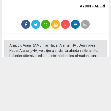
AYDIN HABERİ
Anadolu Ajansı (AA), İhlas Haber Ajansı (İHA), Demirören
Haber Ajansı (DHA) ve diğer ajanslar tarafından eklenen tüm
haberler, sitemizin editörlerinin müdahalesi olmadan ajans
kanallarından çekilmektedir. Bu haberlerde yer alan hukuki
muhataplar haberi geçen ajanslar olup sitemizin hiç bir
editörü sorumlu tutulamaz...
Okuyucu Yorumları
(0)