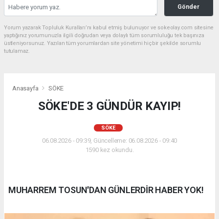
Gönder
Yorum yazarak Topluluk Kuralları’nı kabul etmiş bulunuyor ve sokeolay.com sitesine
yaptığınız yorumunuzla ilgili doğrudan veya dolaylı tüm sorumluluğu tek başınıza
üstleniyorsunuz. Yazılan tüm yorumlardan site yönetimi hiçbir şekilde sorumlu
tutulamaz.
Anasayfa
SÖKE
SÖKE'DE 3 GÜNDÜR KAYIP!
SÖKE
06.08.2026 - 09:39, Güncelleme: 06.08.2026 - 09:40
1590 kez okundu.
MUHARREM TOSUN'DAN GÜNLERDİR HABER YOK!