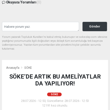
Okuyucu Yorumları
(0)
Gönder
Yorum yazarak Topluluk Kuralları’nı kabul etmiş bulunuyor ve sokeolay.com sitesine
yaptığınız yorumunuzla ilgili doğrudan veya dolaylı tüm sorumluluğu tek başınıza
üstleniyorsunuz. Yazılan tüm yorumlardan site yönetimi hiçbir şekilde sorumlu
tutulamaz.
Anasayfa
SÖKE
SÖKE’DE ARTIK BU AMELİYATLAR
DA YAPILIYOR!
SÖKE
28.07.2026 - 12:50, Güncelleme: 28.07.2026 - 12:53
12191 kez okundu.