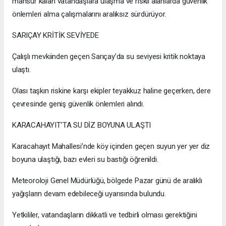
mahsur kalan vatandaşlara ulaşma ve riskli alanlarda güvenlik
önlemleri alma çalışmalarını aralıksız sürdürüyor.
SARIÇAY KRİTİK SEVİYEDE
Çalışlı mevkiinden geçen Sarıçay’da su seviyesi kritik noktaya
ulaştı.
Olası taşkın riskine karşı ekipler teyakkuz haline geçerken, dere
çevresinde geniş güvenlik önlemleri alındı.
KARACAHAYIT’TA SU DİZ BOYUNA ULAŞTI
Karacahayıt Mahallesi’nde köy içinden geçen suyun yer yer diz
boyuna ulaştığı, bazı evleri su bastığı öğrenildi.
Meteoroloji Genel Müdürlüğü, bölgede Pazar günü de aralıklı
yağışların devam edebileceği uyarısında bulundu.
Yetkililer, vatandaşların dikkatli ve tedbirli olması gerektiğini