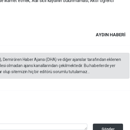
e ikamet etmek, Adli sicil kaydının bulunmaması, Aktif öğrenci
AYDIN HABERİ
), Demirören Haber Ajansı (DHA) ve diğer ajanslar tarafından eklenen
lesi olmadan ajans kanallarından çekilmektedir. Bu haberlerde yer
 olup sitemizin hiç bir editörü sorumlu tutulamaz...
Gönder