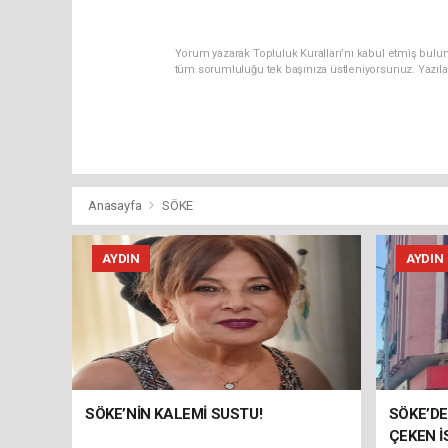
Yorum yazarak Topluluk Kuralları’nı kabul etmiş bulun
tüm sorumluluğu tek başınıza üstleniyorsunuz. Yazıla
Anasayfa
SÖKE
AYDIN
AYDIN
SÖKE’NİN KALEMİ SUSTU!
SÖKE’DE
ÇEKEN İ