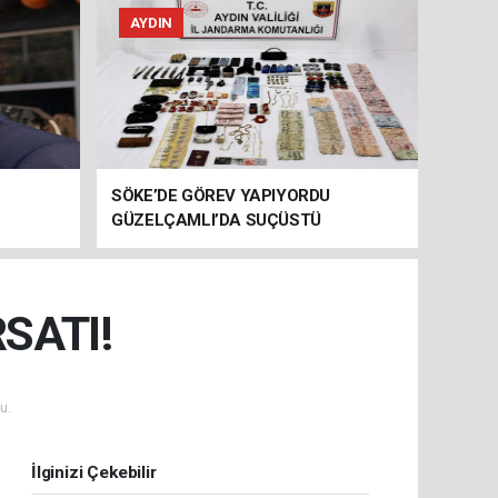
AYDIN
SÖKE’DE GÖREV YAPIYORDU
GÜZELÇAMLI’DA SUÇÜSTÜ
YAKALANDI!
SATI!
u.
İlginizi Çekebilir