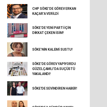
CHP SÖKE’DE GÖREV ERKAN
KAÇAR’A VERİLDİ
SÖKE’DE YENİ PARTİ İÇİN
DİKKAT ÇEKEN İSİM!
SÖKE’NİN KALEMİ SUSTU!
SÖKE’DE GÖREV YAPIYORDU
GÜZELÇAMLI’DA SUÇÜSTÜ
YAKALANDI!
SÖKE'DE SEVİNDİREN HABER!