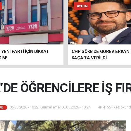
AYDIN
 YENİ PARTİ İÇİN DİKKAT
CHP SÖKE’DE GÖREV ERKAN
SİM!
KAÇAR’A VERİLDİ
’DE ÖĞRENCİLERE İŞ FIR
06.05.2026 - 10:22, Güncelleme: 06.05.2026 - 10:24
4155+ kez okund
KE