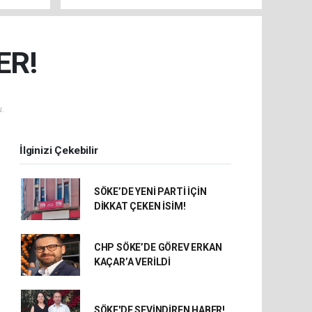
YAKALANDI!
ER!
.
İlginizi Çekebilir
SÖKE’DE YENİ PARTİ İÇİN
DİKKAT ÇEKEN İSİM!
CHP SÖKE’DE GÖREV ERKAN
KAÇAR’A VERİLDİ
SÖKE'DE SEVİNDİREN HABER!