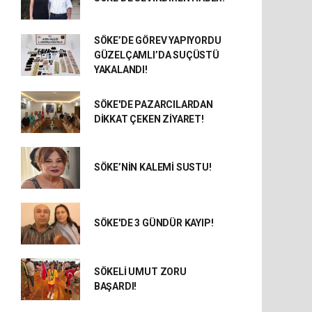
SÖKE’DE GÖREV YAPIYORDU
GÜZELÇAMLI’DA SUÇÜSTÜ
YAKALANDI!
SÖKE'DE PAZARCILARDAN
DİKKAT ÇEKEN ZİYARET!
SÖKE’NİN KALEMİ SUSTU!
SÖKE'DE 3 GÜNDÜR KAYIP!
SÖKELİ UMUT ZORU
BAŞARDI!