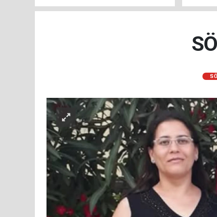
SÖ
SÖ