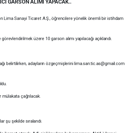
ÇİCİ GARSON ALIMI YAPACAK..
n Lima Sanayi Ticaret A.Ş., öğrencilere yönelik önemli bir istihdam
e görevlendirilmek üzere 10 garson alımı yapılacağı açıklandı.
ağı belirtilirken, adayların özgeçmişlerini lima.san.tic.as@gmail.com
ldu.
r mülakata çağrılacak.
r şu şekilde sıralandı.