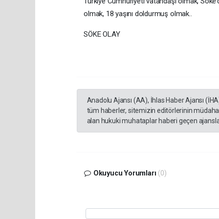
Türkiye Cumhuriyeti vatandaşı olmak, Söke’d
olmak, 18 yaşını doldurmuş olmak..
SÖKE OLAY
Anadolu Ajansı (AA), İhlas Haber Ajansı (İHA
tüm haberler, sitemizin editörlerinin müdaha
alan hukuki muhataplar haberi geçen ajanslar
Okuyucu Yorumları
(0)