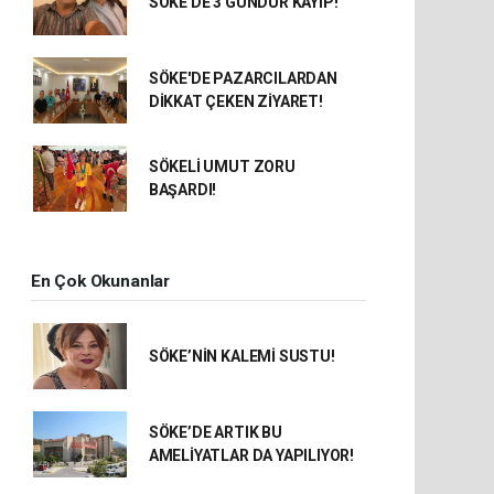
SÖKE'DE 3 GÜNDÜR KAYIP!
SÖKE'DE PAZARCILARDAN
DİKKAT ÇEKEN ZİYARET!
SÖKELİ UMUT ZORU
BAŞARDI!
En Çok Okunanlar
SÖKE’NİN KALEMİ SUSTU!
SÖKE’DE ARTIK BU
AMELİYATLAR DA YAPILIYOR!