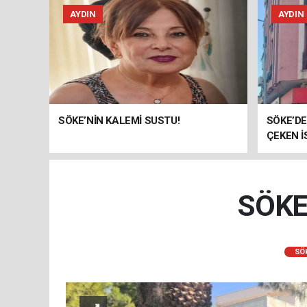
AYDIN
AYDIN
SÖKE’NİN KALEMİ SUSTU!
SÖKE’DE
ÇEKEN İ
SÖKE
SÖ