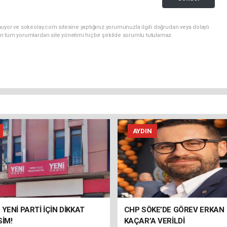
uyor ve sokeolay.com sitesine yaptığınız yorumunuzla ilgili doğrudan veya dolaylı
n tüm yorumlardan site yönetimi hiçbir şekilde sorumlu tutulamaz.
AYDIN
 YENİ PARTİ İÇİN DİKKAT
CHP SÖKE’DE GÖREV ERKAN
SİM!
KAÇAR’A VERİLDİ