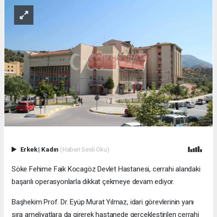
Erkek
|
Kadın
(Haberi Sesli Oku)
Söke Fehime Faik Kocagöz Devlet Hastanesi, cerrahi alandaki
başarılı operasyonlarla dikkat çekmeye devam ediyor.
Başhekim Prof. Dr. Eyüp Murat Yılmaz, idari görevlerinin yanı
sıra ameliyatlara da girerek hastanede gerçekleştirilen cerrahi