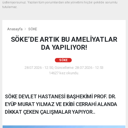
üstleniyorsunuz. Yazılan tüm yorumlardan site yönetimi hiçbir şekilde sorumlu
tutulamaz.
Anasayfa
SÖKE
SÖKE’DE ARTIK BU AMELİYATLAR
DA YAPILIYOR!
SÖKE
28.07.2026 - 12:50, Güncelleme: 28.07.2026 - 12:53
14627 kez okundu.
SÖKE DEVLET HASTANESİ BAŞHEKİMİ PROF. DR.
EYÜP MURAT YILMAZ VE EKİBİ CERRAHİ ALANDA
DİKKAT ÇEKEN ÇALIŞMALAR YAPIYOR..