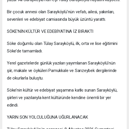
Bir çocuk annesi olan Sarayköylü’nün vefatı, ailesi, yakınları,
sevenleri ve edebiyat camiasında büyük üzüntü yarattı.
SÖKE’NİN KÜLTÜR VE EDEBİYATINA İZ BIRAKTI
Söke doğumlu olan Tülay Sarayköylü, ilk, orta ve lise eğitimini
Söke’de tamamladı.
Yerel gazetelerde günlük yazıları yayımlanan Sarayköylü’nün
şiir, makale ve öyküleri Pamukkale ve Sarızeybek dergilerinde
de okurlarla buluştu.
Söke’nin kültür ve edebiyat yaşamına katkı sunan Sarayköylü,
şiirleri ve yazılarıyla kent kültüründe kendine önemli bir yer
edindi.
YARIN SON YOLCULUĞUNA UĞURLANACAK