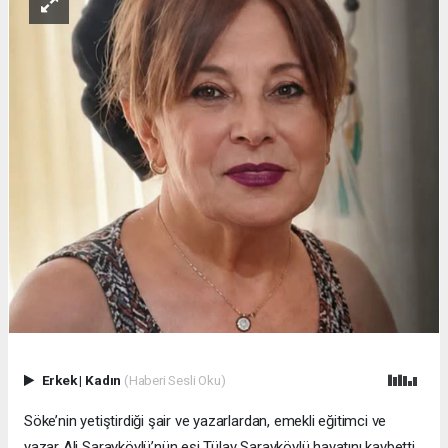
Erkek
|
Kadın
(Haberi Sesli Oku)
Söke’nin yetiştirdiği şair ve yazarlardan, emekli eğitimci ve
yazar Ali Sarayköylü’nün eşi Tülay Sarayköylü hayatını kaybetti.