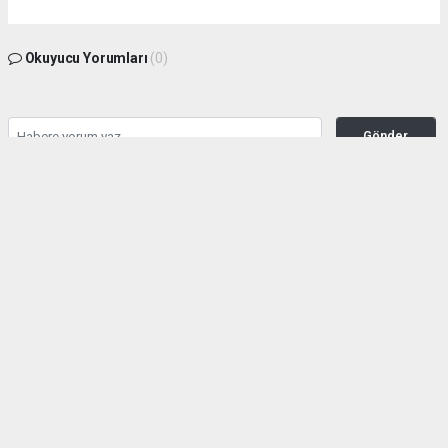
Okuyucu Yorumları
(0)
Gönder
Yorum yazarak Topluluk Kuralları’nı kabul etmiş bulunuyor ve sokeolay.com sitesine
yaptığınız yorumunuzla ilgili doğrudan veya dolaylı tüm sorumluluğu tek başınıza
üstleniyorsunuz. Yazılan tüm yorumlardan site yönetimi hiçbir şekilde sorumlu
tutulamaz.
Anasayfa
SÖKE
SÖKE’DE ARTIK BU AMELİYATLAR
DA YAPILIYOR!
SÖKE
28.07.2026 - 12:50, Güncelleme: 28.07.2026 - 12:53