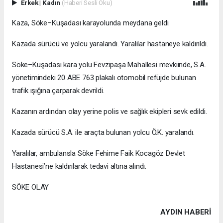
Erkek
|
Kadın
(Haberi Sesli Oku)
Kaza, Söke–Kuşadası karayolunda meydana geldi.
Kazada sürücü ve yolcu yaralandı. Yaralılar hastaneye kaldırıldı.
Söke–Kuşadası kara yolu Fevzipaşa Mahallesi mevkiinde, S.A.
yönetimindeki 20 ABE 763 plakalı otomobil refüjde bulunan
trafik ışığına çarparak devrildi.
Kazanın ardından olay yerine polis ve sağlık ekipleri sevk edildi.
Kazada sürücü S.A. ile araçta bulunan yolcu Ö.K. yaralandı.
Yaralılar, ambulansla Söke Fehime Faik Kocagöz Devlet
Hastanesi’ne kaldırılarak tedavi altına alındı.
SÖKE OLAY
AYDIN HABERİ