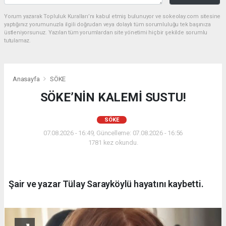
Yorum yazarak Topluluk Kuralları’nı kabul etmiş bulunuyor ve sokeolay.com sitesine
yaptığınız yorumunuzla ilgili doğrudan veya dolaylı tüm sorumluluğu tek başınıza
üstleniyorsunuz. Yazılan tüm yorumlardan site yönetimi hiçbir şekilde sorumlu
tutulamaz.
Anasayfa
SÖKE
SÖKE’NİN KALEMİ SUSTU!
SÖKE
07.08.2026 - 16:49, Güncelleme: 07.08.2026 - 16:56
1781 kez okundu.
Şair ve yazar Tülay Sarayköylü hayatını kaybetti.