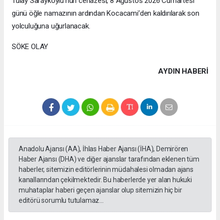
Tülay Sarayköylü’nün cenazesi, 8 Ağustos 2026 Cumartesi
günü öğle namazının ardından Kocacami’den kaldırılarak son
yolculuğuna uğurlanacak.
SÖKE OLAY
AYDIN HABERİ
Anadolu Ajansı (AA), İhlas Haber Ajansı (İHA), Demirören
Haber Ajansı (DHA) ve diğer ajanslar tarafından eklenen tüm
haberler, sitemizin editörlerinin müdahalesi olmadan ajans
kanallarından çekilmektedir. Bu haberlerde yer alan hukuki
muhataplar haberi geçen ajanslar olup sitemizin hiç bir
editörü sorumlu tutulamaz...