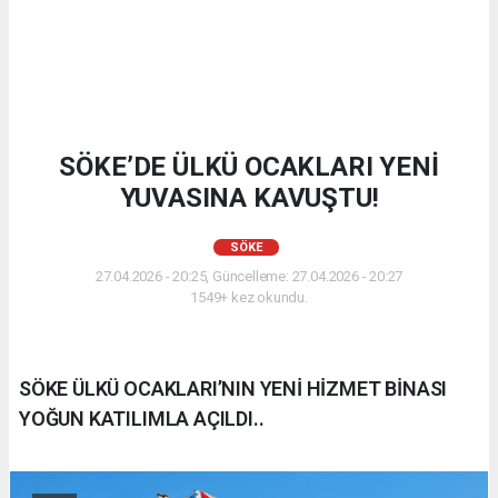
SÖKE’DE ÜLKÜ OCAKLARI YENİ
YUVASINA KAVUŞTU!
SÖKE
27.04.2026 - 20:25, Güncelleme: 27.04.2026 - 20:27
1549+ kez okundu.
SÖKE ÜLKÜ OCAKLARI’NIN YENİ HİZMET BİNASI
YOĞUN KATILIMLA AÇILDI..