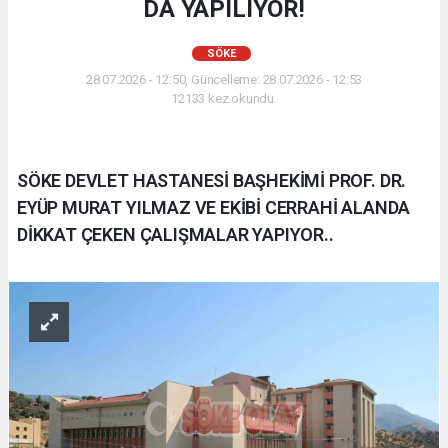
DA YAPILIYOR!
SÖKE
28.07.2026 - 12:50, Güncelleme: 28.07.2026 - 12:53
12133 kez okundu.
SÖKE DEVLET HASTANESİ BAŞHEKİMİ PROF. DR.
EYÜP MURAT YILMAZ VE EKİBİ CERRAHİ ALANDA
DİKKAT ÇEKEN ÇALIŞMALAR YAPIYOR..