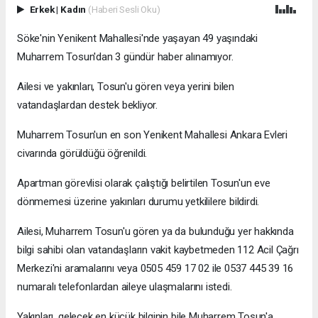
Erkek
|
Kadın
(Haberi Sesli Oku)
Söke'nin Yenikent Mahallesi'nde yaşayan 49 yaşındaki
Muharrem Tosun'dan 3 gündür haber alınamıyor.
Ailesi ve yakınları, Tosun'u gören veya yerini bilen
vatandaşlardan destek bekliyor.
Muharrem Tosun'un en son Yenikent Mahallesi Ankara Evleri
civarında görüldüğü öğrenildi.
Apartman görevlisi olarak çalıştığı belirtilen Tosun'un eve
dönmemesi üzerine yakınları durumu yetkililere bildirdi.
Ailesi, Muharrem Tosun'u gören ya da bulunduğu yer hakkında
bilgi sahibi olan vatandaşların vakit kaybetmeden 112 Acil Çağrı
Merkezi'ni aramalarını veya 0505 459 17 02 ile 0537 445 39 16
numaralı telefonlardan aileye ulaşmalarını istedi.
Yakınları, gelecek en küçük bilginin bile Muharrem Tosun'a