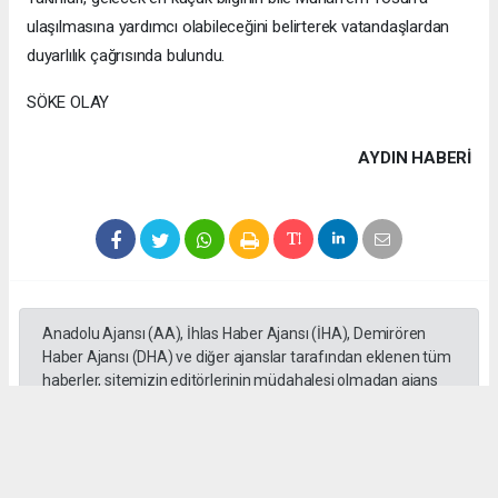
ulaşılmasına yardımcı olabileceğini belirterek vatandaşlardan
duyarlılık çağrısında bulundu.
SÖKE OLAY
AYDIN HABERİ
Anadolu Ajansı (AA), İhlas Haber Ajansı (İHA), Demirören
Haber Ajansı (DHA) ve diğer ajanslar tarafından eklenen tüm
haberler, sitemizin editörlerinin müdahalesi olmadan ajans
kanallarından çekilmektedir. Bu haberlerde yer alan hukuki
muhataplar haberi geçen ajanslar olup sitemizin hiç bir
editörü sorumlu tutulamaz...