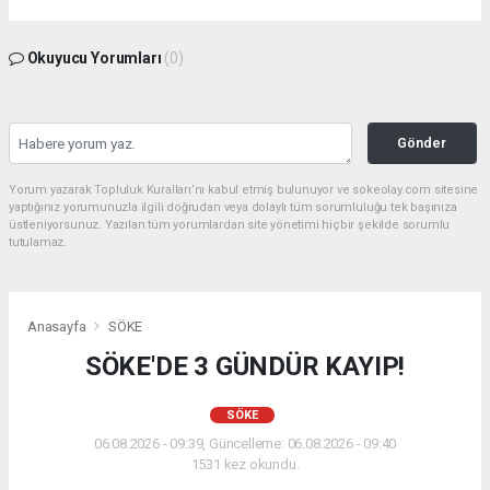
Okuyucu Yorumları
(0)
Gönder
Yorum yazarak Topluluk Kuralları’nı kabul etmiş bulunuyor ve sokeolay.com sitesine
yaptığınız yorumunuzla ilgili doğrudan veya dolaylı tüm sorumluluğu tek başınıza
üstleniyorsunuz. Yazılan tüm yorumlardan site yönetimi hiçbir şekilde sorumlu
tutulamaz.
Anasayfa
SÖKE
SÖKE'DE 3 GÜNDÜR KAYIP!
SÖKE
06.08.2026 - 09:39, Güncelleme: 06.08.2026 - 09:40
1531 kez okundu.