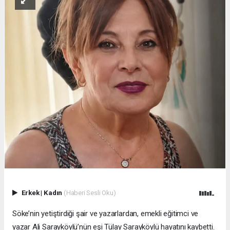
Erkek
|
Kadın
(Haberi Sesli Oku)
Söke’nin yetiştirdiği şair ve yazarlardan, emekli eğitimci ve
yazar Ali Sarayköylü’nün eşi Tülay Sarayköylü hayatını kaybetti.