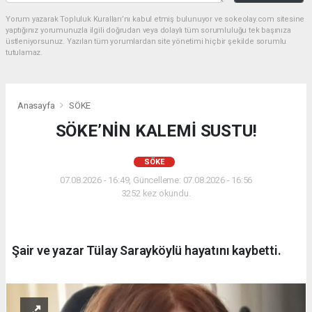
Yorum yazarak Topluluk Kuralları’nı kabul etmiş bulunuyor ve sokeolay.com sitesine
yaptığınız yorumunuzla ilgili doğrudan veya dolaylı tüm sorumluluğu tek başınıza
üstleniyorsunuz. Yazılan tüm yorumlardan site yönetimi hiçbir şekilde sorumlu
tutulamaz.
Anasayfa
SÖKE
SÖKE’NİN KALEMİ SUSTU!
SÖKE
07.08.2026 - 16:49, Güncelleme: 07.08.2026 - 16:56
3252 kez okundu.
Şair ve yazar Tülay Sarayköylü hayatını kaybetti.