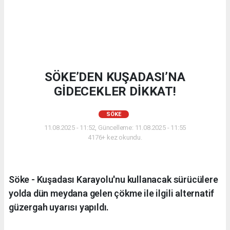
SÖKE’DEN KUŞADASI’NA
GİDECEKLER DİKKAT!
SÖKE
11.08.2025 - 11:52, Güncelleme: 11.08.2025 - 11:55
4176+ kez okundu.
Söke - Kuşadası Karayolu'nu kullanacak sürücülere
yolda dün meydana gelen çökme ile ilgili alternatif
güzergah uyarısı yapıldı.