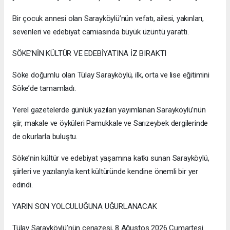
Bir çocuk annesi olan Sarayköylü’nün vefatı, ailesi, yakınları,
sevenleri ve edebiyat camiasında büyük üzüntü yarattı.
SÖKE’NİN KÜLTÜR VE EDEBİYATINA İZ BIRAKTI
Söke doğumlu olan Tülay Sarayköylü, ilk, orta ve lise eğitimini
Söke’de tamamladı.
Yerel gazetelerde günlük yazıları yayımlanan Sarayköylü’nün
şiir, makale ve öyküleri Pamukkale ve Sarızeybek dergilerinde
de okurlarla buluştu.
Söke’nin kültür ve edebiyat yaşamına katkı sunan Sarayköylü,
şiirleri ve yazılarıyla kent kültüründe kendine önemli bir yer
edindi.
YARIN SON YOLCULUĞUNA UĞURLANACAK
Tülay Sarayköylü’nün cenazesi, 8 Ağustos 2026 Cumartesi