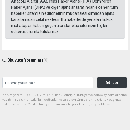
Anadolu Ajansı (AA), İhlas Haber Ajansı (İHA), Demirören
Haber Ajansı (DHA) ve diğer ajanslar tarafından eklenen tüm
haberler, sitemizin editörlerinin müdahalesi olmadan ajans
kanallarından çekilmektedir. Bu haberlerde yer alan hukuki
muhataplar haberi geçen ajanslar olup sitemizin hiç bir
editörü sorumlu tutulamaz...
Okuyucu Yorumları
(0)
Gönder
Yorum yazarak Topluluk Kuralları’nı kabul etmiş bulunuyor ve sokeolay.com sitesine
yaptığınız yorumunuzla ilgili doğrudan veya dolaylı tüm sorumluluğu tek başınıza
üstleniyorsunuz. Yazılan tüm yorumlardan site yönetimi hiçbir şekilde sorumlu
tutulamaz.