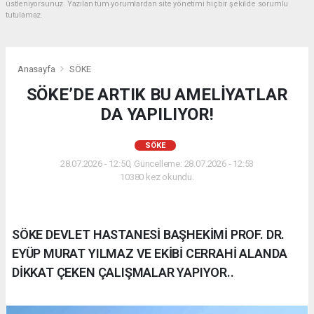
üstleniyorsunuz. Yazılan tüm yorumlardan site yönetimi hiçbir şekilde sorumlu
tutulamaz.
Anasayfa
SÖKE
SÖKE’DE ARTIK BU AMELİYATLAR
DA YAPILIYOR!
SÖKE
28.07.2026 - 12:50, Güncelleme: 28.07.2026 - 12:53
10380 kez okundu.
SÖKE DEVLET HASTANESİ BAŞHEKİMİ PROF. DR.
EYÜP MURAT YILMAZ VE EKİBİ CERRAHİ ALANDA
DİKKAT ÇEKEN ÇALIŞMALAR YAPIYOR..