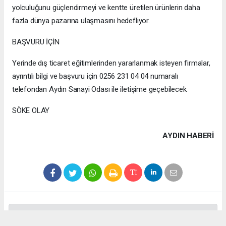
yolculuğunu güçlendirmeyi ve kentte üretilen ürünlerin daha
fazla dünya pazarına ulaşmasını hedefliyor.
BAŞVURU İÇİN
Yerinde dış ticaret eğitimlerinden yararlanmak isteyen firmalar,
ayrıntılı bilgi ve başvuru için 0256 231 04 04 numaralı
telefondan Aydın Sanayi Odası ile iletişime geçebilecek.
SÖKE OLAY
AYDIN HABERİ
Anadolu Ajansı (AA), İhlas Haber Ajansı (İHA), Demirören