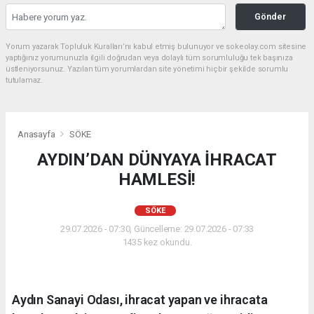
Gönder
Yorum yazarak Topluluk Kuralları’nı kabul etmiş bulunuyor ve sokeolay.com sitesine
yaptığınız yorumunuzla ilgili doğrudan veya dolaylı tüm sorumluluğu tek başınıza
üstleniyorsunuz. Yazılan tüm yorumlardan site yönetimi hiçbir şekilde sorumlu
tutulamaz.
Anasayfa
SÖKE
AYDIN’DAN DÜNYAYA İHRACAT
HAMLESİ!
SÖKE
29.07.2026 - 07:30, Güncelleme: 29.07.2026 - 07:33
1435 kez okundu.
Aydın Sanayi Odası, ihracat yapan ve ihracata