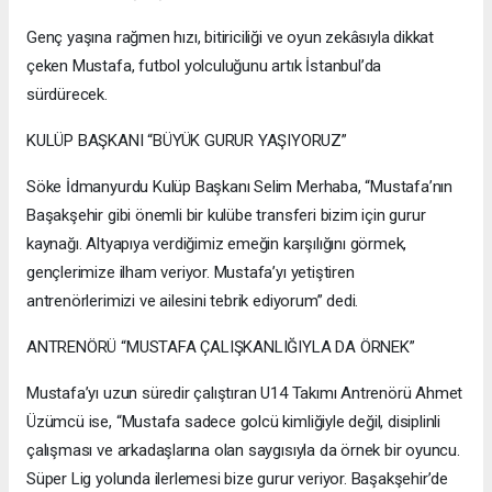
Genç yaşına rağmen hızı, bitiriciliği ve oyun zekâsıyla dikkat
çeken Mustafa, futbol yolculuğunu artık İstanbul’da
sürdürecek.
KULÜP BAŞKANI “BÜYÜK GURUR YAŞIYORUZ”
Söke İdmanyurdu Kulüp Başkanı Selim Merhaba, “Mustafa’nın
Başakşehir gibi önemli bir kulübe transferi bizim için gurur
kaynağı. Altyapıya verdiğimiz emeğin karşılığını görmek,
gençlerimize ilham veriyor. Mustafa’yı yetiştiren
antrenörlerimizi ve ailesini tebrik ediyorum” dedi.
ANTRENÖRÜ “MUSTAFA ÇALIŞKANLIĞIYLA DA ÖRNEK”
Mustafa’yı uzun süredir çalıştıran U14 Takımı Antrenörü Ahmet
Üzümcü ise, “Mustafa sadece golcü kimliğiyle değil, disiplinli
çalışması ve arkadaşlarına olan saygısıyla da örnek bir oyuncu.
Süper Lig yolunda ilerlemesi bize gurur veriyor. Başakşehir’de