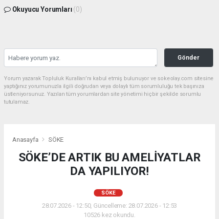
Okuyucu Yorumları
(0)
Gönder
Yorum yazarak Topluluk Kuralları’nı kabul etmiş bulunuyor ve sokeolay.com sitesine
yaptığınız yorumunuzla ilgili doğrudan veya dolaylı tüm sorumluluğu tek başınıza
üstleniyorsunuz. Yazılan tüm yorumlardan site yönetimi hiçbir şekilde sorumlu
tutulamaz.
Anasayfa
SÖKE
SÖKE’DE ARTIK BU AMELİYATLAR
DA YAPILIYOR!
SÖKE
28.07.2026 - 12:50, Güncelleme: 28.07.2026 - 12:53
10526 kez okundu.