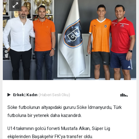
Erkek
|
Kadın
(Haberi Sesli Oku)
Söke futbolunun altyapıdaki gururu Söke İdmanyurdu, Türk
futboluna bir yetenek daha kazandırdı.
U14 takımının golcü forveti Mustafa Alkan, Süper Lig
ekiplerinden Başakşehir FK’ya transfer oldu.