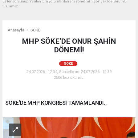
üstleniyorsunuz. Yazılan tüm yorumlardan site yönetimi hiçbir şekilde sorumlu
tutulamaz.
Anasayfa
SÖKE
MHP SÖKE’DE ONUR ŞAHİN
DÖNEMİ!
SÖKE
24.07.2026 - 12:34, Güncelleme: 24.07.2026 - 12:39
2606 kez okundu.
SÖKE’DE MHP KONGRESİ TAMAMLANDI..