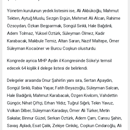
Yönetim kurulunun yedek listesini ise, Ali Akbükoğlu, Mahmut
Tekten, Aytuğ Muslu, Sezgin Ergün, Mehmet Ali Alcan, Rahime
Özsoydan, Özkan Beşparmak, Songül Sırıklı, Hale Bağdinli,
Adem Tolmaz, Yüksel Öztürk, Süleyman Ölmez, Kadir
Karabacak, Makbule Temiz, Altan Saran, Nazif Maltepe, Ömer
Süleyman Kocaöner ve Burcu Coşkun olusturdu.
Kongrede ayrica MHP Aydin il Kongresinde Söke'yi temsil
edecek 64 kişilik il delege listesi de belirlendi.
Delegeler arasında Onur Şahin’in yanı sıra, Sertan Apaydın,
Songül Sırıklı, Rabia Yaşar, Fatih Beyazoğlu, Süleyman Salcan,
Hale Badığınlı, Mahmut Karabacak, Özgen Kıvılcım, Vahdettin
Güngör, Nihat Çiftçi, Erhan Yıldız, Tuğrul Sığırlı, Tekin Yavuz,
Volkan Dilber, Süleyman Karadayı, Ömer Ali Türker, Metin
Sakalar, Binnur Güzel, Serkan Öztürk, Adem Çam, Cansu Şahin,
Savaş Apladı, Esat Çalık, Zekiye Cinkılıç, Coşkun Cındaroğlu, Ali