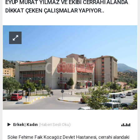
EYÜP MURAT YILMAZ VE EKİBİ CERRAHİ ALANDA
DİKKAT ÇEKEN ÇALIŞMALAR YAPIYOR..
Erkek
|
Kadın
(Haberi Sesli Oku)
Söke Fehime Faik Kocagöz Devlet Hastanesi, cerrahi alandaki