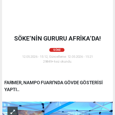
SÖKE’NİN GURURU AFRİKA’DA!
SÖKE
12.05.2026 - 15:12, Güncelleme: 12.05.2026 - 15:21
29849+ kez okundu.
FARMER, NAMPO FUARI’NDA GÖVDE GÖSTERİSİ
YAPTI..