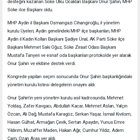
desteğini kazanan Söke Ülkü Ocakları Başkanı Onur Şahin, MHP
Söke iIce Başkanı oldu.
MHP Aydin il Başkanı Osmangazi Cihangiroğlu, il yönetim
kurulu Üyeleri, Aydin genelindeki MHP ilçe başkanları, MHP
Aydin il Kadın Kolları Başkanı Şadiye Ünal, AK Parti Söke ilçe
Başkanı Mehmet Saki Oğuz, Söke Ziraat Odası Başkanı
Mustafa Tanyeri ve esnaf oda başkanları protokolde yer alarak
Onur Şahin ve ekibine destek verdi.
Kongrede yapilan seçim sonucunda Onur Şahin başkanlığındaki
yönetim kurulu listesi delegelerin onayını aldı.
Onur Şahin’in yeni yönetim kurulu asil kadrosunda; Mehmet
Yoldaş, Zafer Kavgacı, Abdullah Kacar, Mehmet Aslan, Yalçın
Özcan, Ali Dağ, Mustafa Karagöz, Serkan Yaşar, İsmail Kıvılcım,
Hasan Gülhat, Armağan Çevik, Sertan Apaydın, Yunus Emre
Yıldırım, Muzaffer Maden, Hakan Ağır, Cumhur Yıldız, Adem
Çam, Ozan Aras yer aldı.