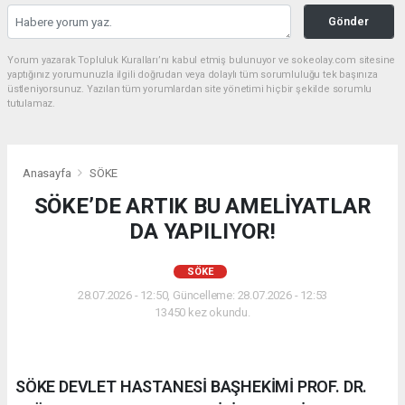
Gönder
Yorum yazarak Topluluk Kuralları’nı kabul etmiş bulunuyor ve sokeolay.com sitesine
yaptığınız yorumunuzla ilgili doğrudan veya dolaylı tüm sorumluluğu tek başınıza
üstleniyorsunuz. Yazılan tüm yorumlardan site yönetimi hiçbir şekilde sorumlu
tutulamaz.
Anasayfa
SÖKE
SÖKE’DE ARTIK BU AMELİYATLAR
DA YAPILIYOR!
SÖKE
28.07.2026 - 12:50, Güncelleme: 28.07.2026 - 12:53
13450 kez okundu.
SÖKE DEVLET HASTANESİ BAŞHEKİMİ PROF. DR.