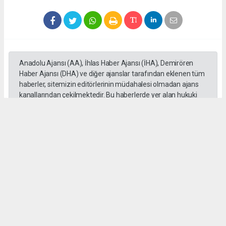
Anadolu Ajansı (AA), İhlas Haber Ajansı (İHA), Demirören
Haber Ajansı (DHA) ve diğer ajanslar tarafından eklenen tüm
haberler, sitemizin editörlerinin müdahalesi olmadan ajans
kanallarından çekilmektedir. Bu haberlerde yer alan hukuki
muhataplar haberi geçen ajanslar olup sitemizin hiç bir
editörü sorumlu tutulamaz...
Okuyucu Yorumları
(0)
Gönder