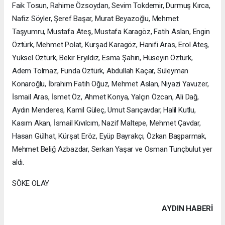
Faik Tosun, Rahime Özsoydan, Sevim Tokdemir, Durmuş Kırca,
Nafiz Söyler, Şeref Başar, Murat Beyazoğlu, Mehmet
Taşyumru, Mustafa Ateş, Mustafa Karagöz, Fatih Aslan, Engin
Öztürk, Mehmet Polat, Kurşad Karagöz, Hanifi Aras, Erol Ateş,
Yüksel Öztürk, Bekir Eryıldız, Esma Şahin, Hüseyin Öztürk,
Adem Tolmaz, Funda Öztürk, Abdullah Kaçar, Süleyman
Konaroğlu, İbrahim Fatih Oğuz, Mehmet Aslan, Niyazi Yavuzer,
İsmail Aras, İsmet Öz, Ahmet Konya, Yalçın Özcan, Ali Dağ,
Aydın Menderes, Kamil Güleç, Umut Sarıçavdar, Halil Kutlu,
Kasım Akan, İsmail Kıvılcım, Nazif Maltepe, Mehmet Çavdar,
Hasan Gülhat, Kürşat Eröz, Eyüp Bayrakçı, Özkan Başparmak,
Mehmet Beliğ Azbazdar, Serkan Yaşar ve Osman Tunçbulut yer
aldı.
SÖKE OLAY
AYDIN HABERİ