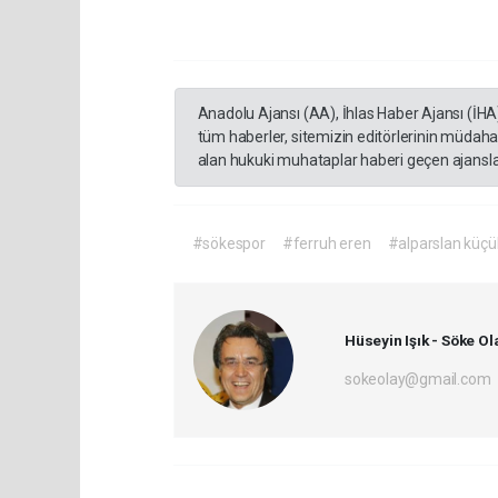
Anadolu Ajansı (AA), İhlas Haber Ajansı (İHA
tüm haberler, sitemizin editörlerinin müdaha
alan hukuki muhataplar haberi geçen ajanslar
#sökespor
#ferruh eren
#alparslan küçü
Hüseyin Işık - Söke Ol
sokeolay@gmail.com