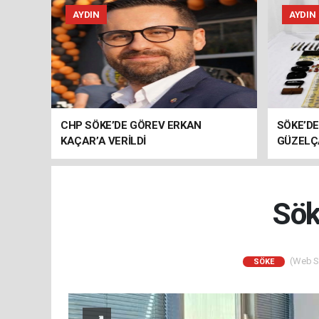
AYDIN
AYDIN
CHP SÖKE’DE GÖREV ERKAN
SÖKE’D
KAÇAR’A VERİLDİ
GÜZELÇ
YAKALA
Sök
(Web Si
SÖKE