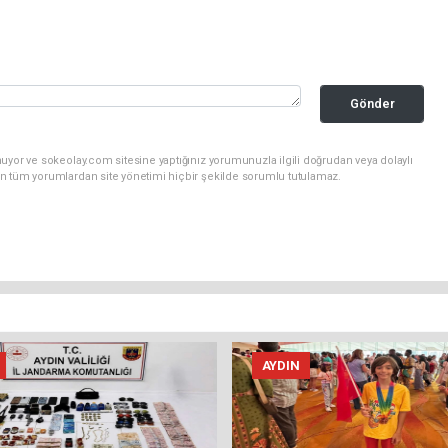
Gönder
uyor ve sokeolay.com sitesine yaptığınız yorumunuzla ilgili doğrudan veya dolaylı
n tüm yorumlardan site yönetimi hiçbir şekilde sorumlu tutulamaz.
AYDIN