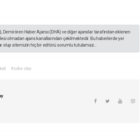
), Demirören Haber Ajansı (DHA) ve diğer ajanslar tarafından eklenen
lesi olmadan ajans kanallarından çekilmektedir. Bu haberlerde yer
 olup sitemizin hiç bir editörü sorumlu tutulamaz...
kali
#söke olay
ay