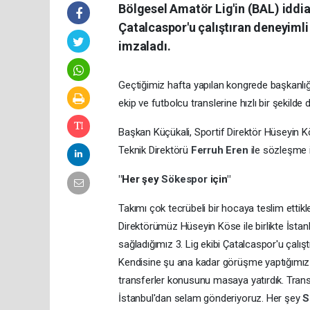
Bölgesel Amatör Lig'in (BAL) iddia
Çatalcaspor'u çalıştıran deneyiml
imzaladı.
Geçtiğimiz hafta yapılan kongrede başkanlığ
ekip ve futbolcu translerine hızlı bir şekilde
Başkan Küçükali, Sportif Direktör Hüseyin Kö
Teknik Direktörü
Ferruh Eren
ile sözleşme 
"Her şey
Sökespor
için"
Takımı çok tecrübeli bir hocaya teslim ettik
Direktörümüz Hüseyin Köse ile birlikte İstan
sağladığımız 3. Lig ekibi Çatalcaspor'u çalı
Kendisine şu ana kadar görüşme yaptığımız f
transferler konusunu masaya yatırdık. Trans
İstanbul'dan selam gönderiyoruz. Her şey
S