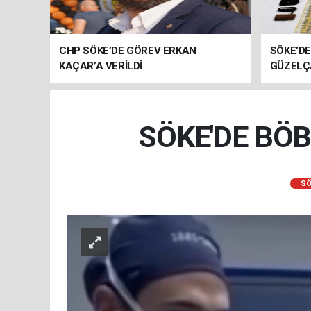
CHP SÖKE’DE GÖREV ERKAN
SÖKE’D
KAÇAR’A VERİLDİ
GÜZELÇ
YAKALA
SÖKE'DE BÖB
SÖ