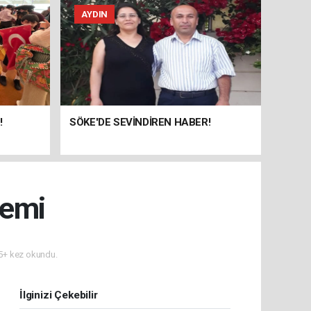
AYDIN
!
SÖKE'DE SEVİNDİREN HABER!
nemi
+ kez okundu.
İlginizi Çekebilir