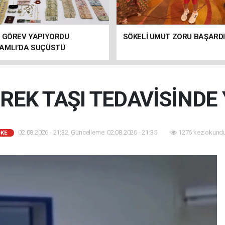
E GÖREV YAPIYORDU
SÖKELİ UMUT ZORU BAŞARDI
AMLI’DA SUÇÜSTÜ
NDI!
REK TAŞI TEDAVİSİNDE
02.08.2026 - 21:32, Güncelleme: 02.08.2026 - 21:35
1276 kez okundu
KE