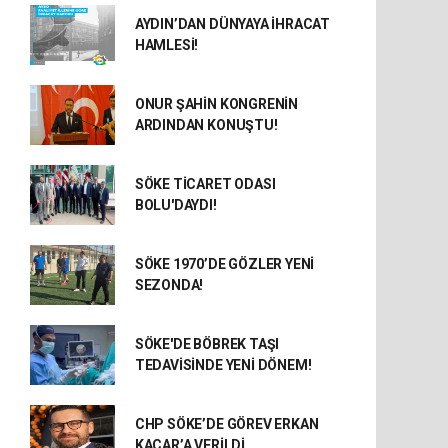
AYDIN’DAN DÜNYAYA İHRACAT
HAMLESİ!
ONUR ŞAHİN KONGRENİN
ARDINDAN KONUŞTU!
SÖKE TİCARET ODASI
BOLU'DAYDI!
SÖKE 1970’DE GÖZLER YENİ
SEZONDA!
SÖKE'DE BÖBREK TAŞI
TEDAVİSİNDE YENİ DÖNEM!
CHP SÖKE’DE GÖREV ERKAN
KAÇAR’A VERİLDİ