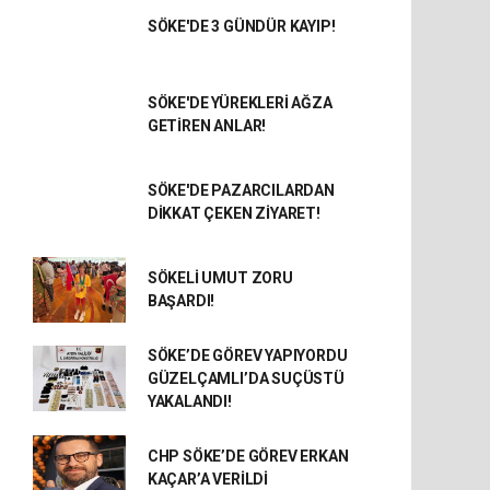
SÖKE'DE 3 GÜNDÜR KAYIP!
SÖKE'DE YÜREKLERİ AĞZA
GETİREN ANLAR!
SÖKE'DE PAZARCILARDAN
DİKKAT ÇEKEN ZİYARET!
SÖKELİ UMUT ZORU
BAŞARDI!
SÖKE’DE GÖREV YAPIYORDU
GÜZELÇAMLI’DA SUÇÜSTÜ
YAKALANDI!
CHP SÖKE’DE GÖREV ERKAN
KAÇAR’A VERİLDİ