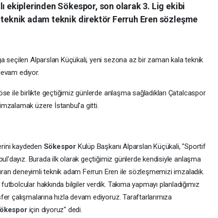
lı ekiplerinden Sökespor, son olarak 3. Lig ekibi
i teknik adam teknik direktör Ferruh Eren sözleşme
a seçilen Alparslan Küçükali, yeni sezona az bir zaman kala teknik
 devam ediyor.
se ile birlikte geçtiğimiz günlerde anlaşma sağladıkları Çatalcaspor
imzalamak üzere İstanbul'a gitti.
lerini kaydeden
Sökespor
Kulüp Başkanı Alparslan Küçükali, "Sportif
bul'dayız. Burada ilk olarak geçtiğimiz günlerde kendisiyle anlaşma
ştıran deneyimli teknik adam Ferrun Eren ile sözleşmemizi imzaladık.
utbolcular hakkında bilgiler verdik. Takıma yapmayı planladığımız
fer çalışmalarına hızla devam ediyoruz. Taraftarlarımıza
ökespor
için diyoruz" dedi.