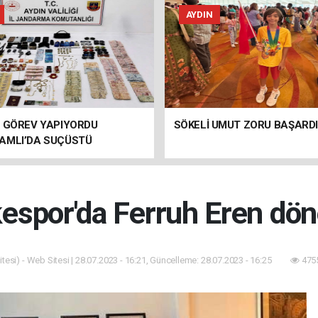
AYDIN
E GÖREV YAPIYORDU
SÖKELİ UMUT ZORU BAŞARDI
AMLI’DA SUÇÜSTÜ
NDI!
espor'da Ferruh Eren dö
tesi) - Web Sitesi | 28.07.2023 - 16:21, Güncelleme: 28.07.2023 - 16:25
4755