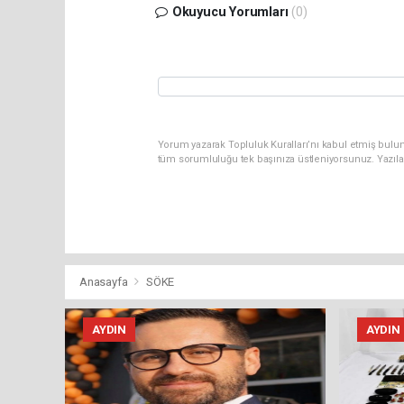
Okuyucu Yorumları
(0)
Yorum yazarak Topluluk Kuralları’nı kabul etmiş bulun
tüm sorumluluğu tek başınıza üstleniyorsunuz. Yazıla
Anasayfa
SÖKE
AYDIN
AYDIN