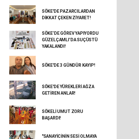
SÖKE'DE PAZARCILARDAN
DİKKAT ÇEKEN ZİYARET!
SÖKE’DE GÖREV YAPIYORDU
GÜZELÇAMLI’DA SUÇÜSTÜ
YAKALANDI!
SÖKE'DE 3 GÜNDÜR KAYIP!
SÖKE'DE YÜREKLERİ AĞZA
GETİREN ANLAR!
SÖKELİ UMUT ZORU
BAŞARDI!
"SANAYİCİNİN SESİ OLMAYA