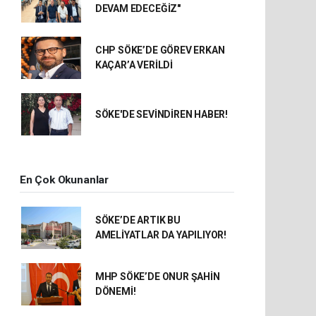
DEVAM EDECEĞİZ"
CHP SÖKE’DE GÖREV ERKAN
KAÇAR’A VERİLDİ
SÖKE'DE SEVİNDİREN HABER!
En Çok Okunanlar
SÖKE’DE ARTIK BU
AMELİYATLAR DA YAPILIYOR!
MHP SÖKE’DE ONUR ŞAHİN
DÖNEMİ!