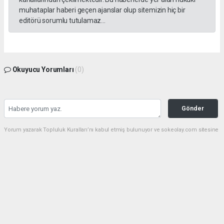
muhataplar haberi geçen ajanslar olup sitemizin hiç bir
editörü sorumlu tutulamaz...
Okuyucu Yorumları
(0)
Gönder
Yorum yazarak Topluluk Kuralları’nı kabul etmiş bulunuyor ve sokeolay.com sitesine
yaptığınız yorumunuzla ilgili doğrudan veya dolaylı tüm sorumluluğu tek başınıza
üstleniyorsunuz. Yazılan tüm yorumlardan site yönetimi hiçbir şekilde sorumlu
tutulamaz.
haber paketi
haber scripti
haber yazılımı
Tüm hakları saklı tutulmaktadır.Copyright 2026©