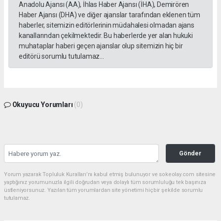
Anadolu Ajansı (AA), İhlas Haber Ajansı (İHA), Demirören
Haber Ajansı (DHA) ve diğer ajanslar tarafından eklenen tüm
haberler, sitemizin editörlerinin müdahalesi olmadan ajans
kanallarından çekilmektedir. Bu haberlerde yer alan hukuki
muhataplar haberi geçen ajanslar olup sitemizin hiç bir
editörü sorumlu tutulamaz...
Okuyucu Yorumları
(0)
Gönder
Yorum yazarak Topluluk Kuralları’nı kabul etmiş bulunuyor ve sokeolay.com sitesine
yaptığınız yorumunuzla ilgili doğrudan veya dolaylı tüm sorumluluğu tek başınıza
üstleniyorsunuz. Yazılan tüm yorumlardan site yönetimi hiçbir şekilde sorumlu
tutulamaz.