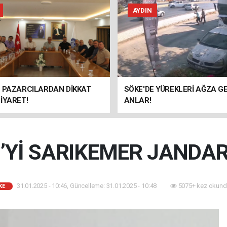
AYDIN
E PAZARCILARDAN DİKKAT
SÖKE'DE YÜREKLERİ AĞZA G
İYARET!
ANLAR!
’Yİ SARIKEMER JANDA
31.01.2025 - 10:46, Güncelleme: 31.01.2025 - 10:48
5075+ kez okund
KE