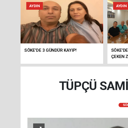
AYDIN
AYDIN
SÖKE'DE 3 GÜNDÜR KAYIP!
SÖKE'D
ÇEKEN Z
TÜPÇÜ SAMİ
SÖ