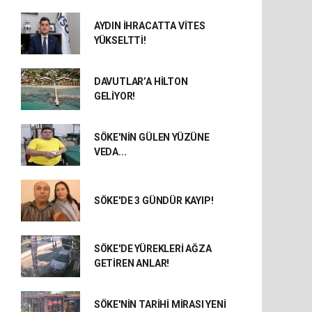
AYDIN İHRACATTA VİTES
YÜKSELTTİ!
DAVUTLAR’A HİLTON
GELİYOR!
SÖKE'NİN GÜLEN YÜZÜNE
VEDA...
SÖKE'DE 3 GÜNDÜR KAYIP!
SÖKE'DE YÜREKLERİ AĞZA
GETİREN ANLAR!
SÖKE'NİN TARİHİ MİRASI YENİ