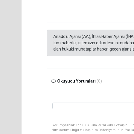
Anadolu Ajansı (AA), İhlas Haber Ajansı (İHA
tüm haberler, sitemizin editörlerinin müdaha
alan hukuki muhataplar haberi geçen ajanslar
Okuyucu Yorumları
(0)
Yorum yazarak Topluluk Kuralları’nı kabul etmiş bulun
tüm sorumluluğu tek başınıza üstleniyorsunuz. Yazıla