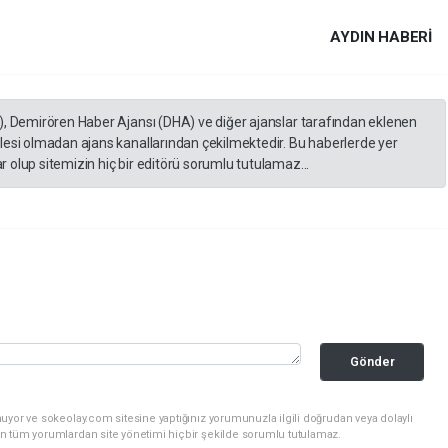
AYDIN HABERİ
), Demirören Haber Ajansı (DHA) ve diğer ajanslar tarafından eklenen
lesi olmadan ajans kanallarından çekilmektedir. Bu haberlerde yer
 olup sitemizin hiç bir editörü sorumlu tutulamaz...
Gönder
uyor ve sokeolay.com sitesine yaptığınız yorumunuzla ilgili doğrudan veya dolaylı
n tüm yorumlardan site yönetimi hiçbir şekilde sorumlu tutulamaz.