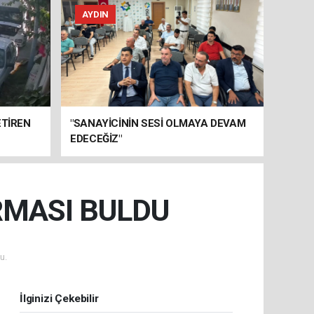
AYDIN
ETİREN
"SANAYİCİNİN SESİ OLMAYA DEVAM
EDECEĞİZ"
RMASI BULDU
u.
İlginizi Çekebilir