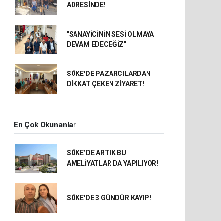
ADRESİNDE!
"SANAYİCİNİN SESİ OLMAYA
DEVAM EDECEĞİZ"
SÖKE'DE PAZARCILARDAN
DİKKAT ÇEKEN ZİYARET!
En Çok Okunanlar
SÖKE’DE ARTIK BU
AMELİYATLAR DA YAPILIYOR!
SÖKE'DE 3 GÜNDÜR KAYIP!