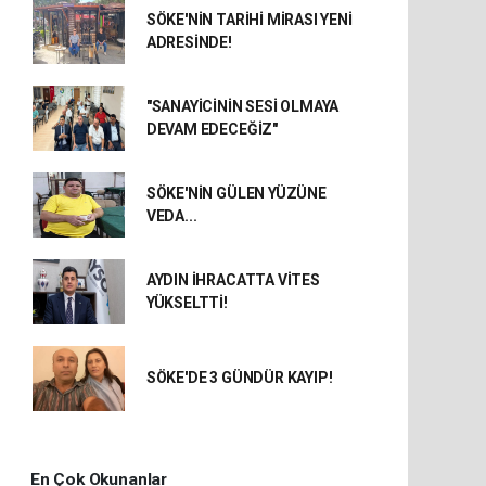
SÖKE'NİN TARİHİ MİRASI YENİ
ADRESİNDE!
"SANAYİCİNİN SESİ OLMAYA
DEVAM EDECEĞİZ"
SÖKE'NİN GÜLEN YÜZÜNE
VEDA...
AYDIN İHRACATTA VİTES
YÜKSELTTİ!
SÖKE'DE 3 GÜNDÜR KAYIP!
En Çok Okunanlar