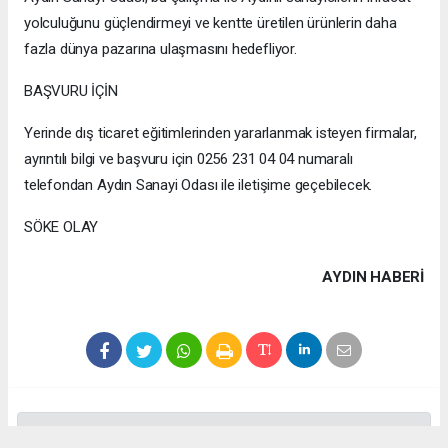
yolculuğunu güçlendirmeyi ve kentte üretilen ürünlerin daha
fazla dünya pazarına ulaşmasını hedefliyor.
BAŞVURU İÇİN
Yerinde dış ticaret eğitimlerinden yararlanmak isteyen firmalar,
ayrıntılı bilgi ve başvuru için 0256 231 04 04 numaralı
telefondan Aydın Sanayi Odası ile iletişime geçebilecek.
SÖKE OLAY
AYDIN HABERİ
Anadolu Ajansı (AA), İhlas Haber Ajansı (İHA), Demirören