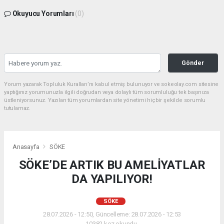
Okuyucu Yorumları
(0)
Gönder
Yorum yazarak Topluluk Kuralları’nı kabul etmiş bulunuyor ve sokeolay.com sitesine
yaptığınız yorumunuzla ilgili doğrudan veya dolaylı tüm sorumluluğu tek başınıza
üstleniyorsunuz. Yazılan tüm yorumlardan site yönetimi hiçbir şekilde sorumlu
tutulamaz.
Anasayfa
SÖKE
SÖKE’DE ARTIK BU AMELİYATLAR
DA YAPILIYOR!
SÖKE
28.07.2026 - 12:50, Güncelleme: 28.07.2026 - 12:53
10382 kez okundu.