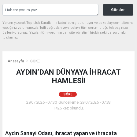
Gönder
Yorum yazarak Topluluk Kuralları’nı kabul etmiş bulunuyor ve sokeolay.com sitesine
yaptığınız yorumunuzla ilgili doğrudan veya dolaylı tüm sorumluluğu tek başınıza
üstleniyorsunuz. Yazılan tüm yorumlardan site yönetimi hiçbir şekilde sorumlu
tutulamaz.
Anasayfa
SÖKE
AYDIN’DAN DÜNYAYA İHRACAT
HAMLESİ!
SÖKE
29.07.2026 - 07:30, Güncelleme: 29.07.2026 - 07:33
1426 kez okundu.
Aydın Sanayi Odası, ihracat yapan ve ihracata