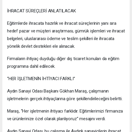
İHRACAT SÜREÇLERİ ANLATILACAK
Eğitimlerde ihracata hazırlık ve ihracat süreçlerinin yanı sıra
hedef pazar ve müşteri araştırması, gümrük işlemleri ve ihracat
belgeleri, uluslararası ödeme ve teslim şekilleri ile ihracata
yönelik devlet destekleri ele alınacak.
Firmaların ihtiyaç duyduğu diğer dış ticaret konuları da eğitim
programına dahil edilecek.
“HER İŞLETMENİN İHTİYACI FARKLI”
Aydın Sanayi Odası Başkanı Gökhan Maraş, çalışmanın
işletmelerin gerçek ihtiyaçlarına göre şekillendirileceğini belirtti.
Maraş, “Her işletmenin ihtiyacı farklıdır. Eğitimlerimizi firmanıza
ve ürünlerinize özel olarak planlıyoruz” mesajını verdi.
Aydın Sanayi Odası, bu çalışma ile Aydınlı sanayicilerin ihracat