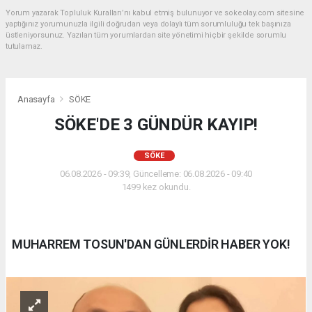
Yorum yazarak Topluluk Kuralları’nı kabul etmiş bulunuyor ve sokeolay.com sitesine
yaptığınız yorumunuzla ilgili doğrudan veya dolaylı tüm sorumluluğu tek başınıza
üstleniyorsunuz. Yazılan tüm yorumlardan site yönetimi hiçbir şekilde sorumlu
tutulamaz.
Anasayfa
SÖKE
SÖKE'DE 3 GÜNDÜR KAYIP!
SÖKE
06.08.2026 - 09:39, Güncelleme: 06.08.2026 - 09:40
1499 kez okundu.
MUHARREM TOSUN'DAN GÜNLERDİR HABER YOK!