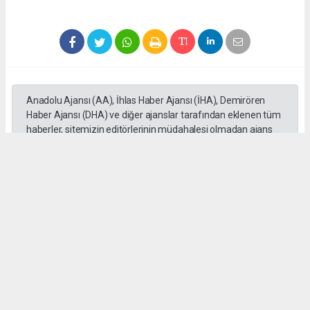
Anadolu Ajansı (AA), İhlas Haber Ajansı (İHA), Demirören
Haber Ajansı (DHA) ve diğer ajanslar tarafından eklenen tüm
haberler, sitemizin editörlerinin müdahalesi olmadan ajans
kanallarından çekilmektedir. Bu haberlerde yer alan hukuki
muhataplar haberi geçen ajanslar olup sitemizin hiç bir
editörü sorumlu tutulamaz...
Okuyucu Yorumları
(0)
Gönder