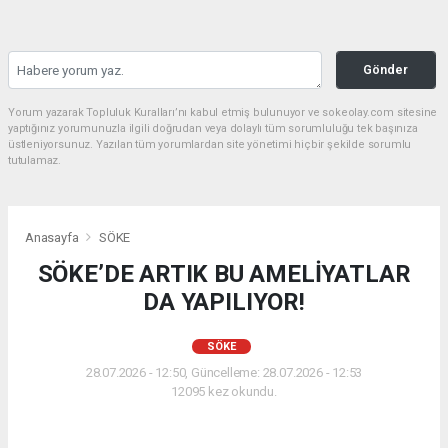
Gönder
Yorum yazarak Topluluk Kuralları’nı kabul etmiş bulunuyor ve sokeolay.com sitesine
yaptığınız yorumunuzla ilgili doğrudan veya dolaylı tüm sorumluluğu tek başınıza
üstleniyorsunuz. Yazılan tüm yorumlardan site yönetimi hiçbir şekilde sorumlu
tutulamaz.
Anasayfa
SÖKE
SÖKE’DE ARTIK BU AMELİYATLAR
DA YAPILIYOR!
SÖKE
28.07.2026 - 12:50, Güncelleme: 28.07.2026 - 12:53
12095 kez okundu.