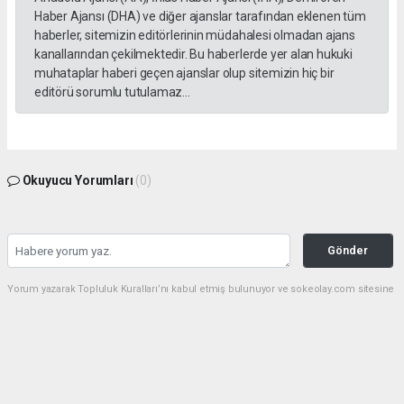
Haber Ajansı (DHA) ve diğer ajanslar tarafından eklenen tüm
haberler, sitemizin editörlerinin müdahalesi olmadan ajans
kanallarından çekilmektedir. Bu haberlerde yer alan hukuki
muhataplar haberi geçen ajanslar olup sitemizin hiç bir
editörü sorumlu tutulamaz...
Okuyucu Yorumları
(0)
Gönder
Yorum yazarak Topluluk Kuralları’nı kabul etmiş bulunuyor ve sokeolay.com sitesine
yaptığınız yorumunuzla ilgili doğrudan veya dolaylı tüm sorumluluğu tek başınıza
üstleniyorsunuz. Yazılan tüm yorumlardan site yönetimi hiçbir şekilde sorumlu
tutulamaz.