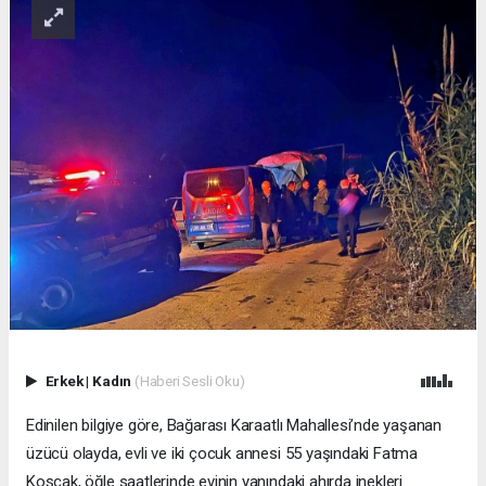
Erkek
|
Kadın
(Haberi Sesli Oku)
Edinilen bilgiye göre, Bağarası Karaatlı Mahallesi’nde yaşanan
üzücü olayda, evli ve iki çocuk annesi 55 yaşındaki Fatma
Koşçak, öğle saatlerinde evinin yanındaki ahırda inekleri