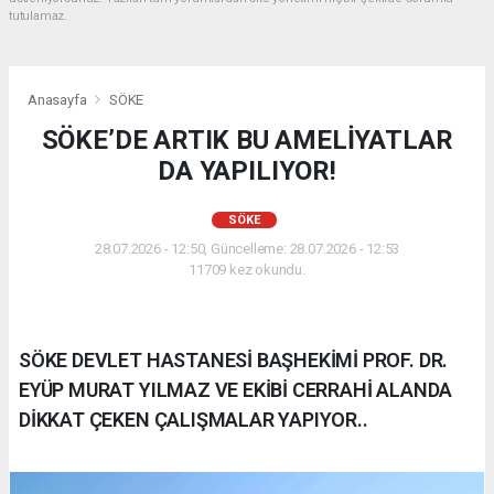
tutulamaz.
Anasayfa
SÖKE
SÖKE’DE ARTIK BU AMELİYATLAR
DA YAPILIYOR!
SÖKE
28.07.2026 - 12:50, Güncelleme: 28.07.2026 - 12:53
11709 kez okundu.
SÖKE DEVLET HASTANESİ BAŞHEKİMİ PROF. DR.
EYÜP MURAT YILMAZ VE EKİBİ CERRAHİ ALANDA
DİKKAT ÇEKEN ÇALIŞMALAR YAPIYOR..