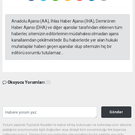
Anadolu Ajansı (AA), İhlas Haber Ajansı (İHA), Demirören
Haber Ajansı (DHA) ve diğer ajanslar tarafından eklenen tüm
haberler, sitemizin editörlerinin müdahalesi olmadan ajans
kanallarından çekilmektedir. Bu haberlerde yer alan hukuki
muhataplar haberi geçen ajanslar olup sitemizin hiç bir
editörü sorumlu tutulamaz...
Okuyucu Yorumları
(0)
Gönder
Yorum yazarak Topluluk Kuralları’nı kabul etmiş bulunuyor ve sokeolay.com sitesine
yaptığınız yorumunuzla ilgili doğrudan veya dolaylı tüm sorumluluğu tek başınıza
üstleniyorsunuz. Yazılan tüm yorumlardan site yönetimi hiçbir şekilde sorumlu